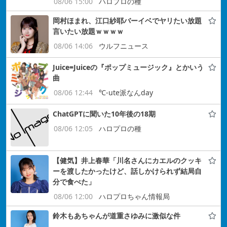
08/06 15:00
ハロプロの種
岡村ほまれ、江口紗耶バーイベでヤリたい放題
言いたい放題ｗｗｗｗ
08/06 14:06
ウルフニュース
Juice=Juiceの『ポップミュージック』とかいう
曲
08/06 12:44
℃-ute派なんday
ChatGPTに聞いた10年後の18期
08/06 12:05
ハロプロの種
【健気】井上春華「川名さんにカエルのクッキ
ーを渡したかったけど、話しかけられず結局自
分で食べた」
08/06 12:00
ハロプロちゃん情報局
鈴木もあちゃんが道重さゆみに激似な件