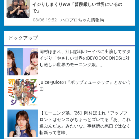
イジりしまくりww「普段厳しい世界にいるの
で」
08/06 19:52
ハロプロちゃん情報局
ピックアップ
岡村ほまれ、江口紗耶バーイベに出演してヲタ
イジり「やさしい世界のBEYOOOOONDSに対
し激しい世界のモーニング娘。」
Juice=Juiceの『ポップミュージック』とかいう
曲
【モーニング娘。’26】岡村ほまれ「アップフ
ロントはセンスがちょっとズレてる『あ、これ
選ぶんだぁ』みたいな。事務所の悪口ではなく
斬新って意味」