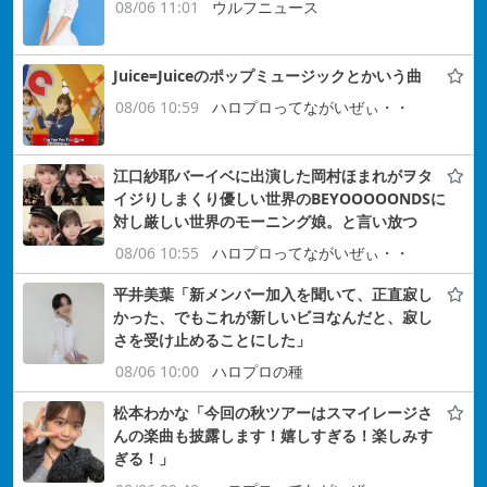
08/06 11:01
ウルフニュース
Juice=Juiceのポップミュージックとかいう曲
08/06 10:59
ハロプロってながいぜぃ・・
江口紗耶バーイベに出演した岡村ほまれがヲタ
イジりしまくり優しい世界のBEYOOOOONDSに
対し厳しい世界のモーニング娘。と言い放つ
08/06 10:55
ハロプロってながいぜぃ・・
平井美葉「新メンバー加入を聞いて、正直寂し
かった、でもこれが新しいビヨなんだと、寂し
さを受け止めることにした」
08/06 10:00
ハロプロの種
松本わかな「今回の秋ツアーはスマイレージさ
んの楽曲も披露します！嬉しすぎる！楽しみす
ぎる！」