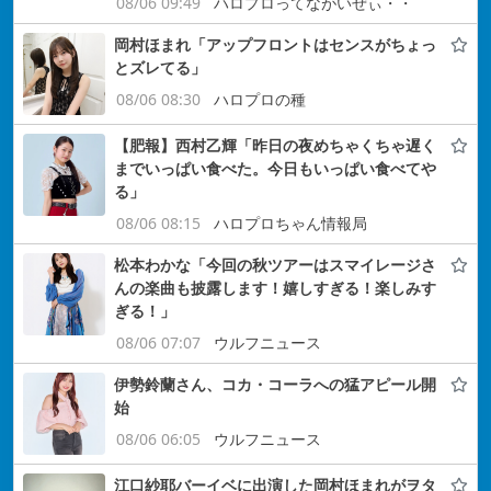
08/06 09:49
ハロプロってながいぜぃ・・
岡村ほまれ「アップフロントはセンスがちょっ
とズレてる」
08/06 08:30
ハロプロの種
【肥報】西村乙輝「昨日の夜めちゃくちゃ遅く
までいっぱい食べた。今日もいっぱい食べてや
る」
08/06 08:15
ハロプロちゃん情報局
松本わかな「今回の秋ツアーはスマイレージさ
んの楽曲も披露します！嬉しすぎる！楽しみす
ぎる！」
08/06 07:07
ウルフニュース
伊勢鈴蘭さん、コカ・コーラへの猛アピール開
始
08/06 06:05
ウルフニュース
江口紗耶バーイベに出演した岡村ほまれがヲタ