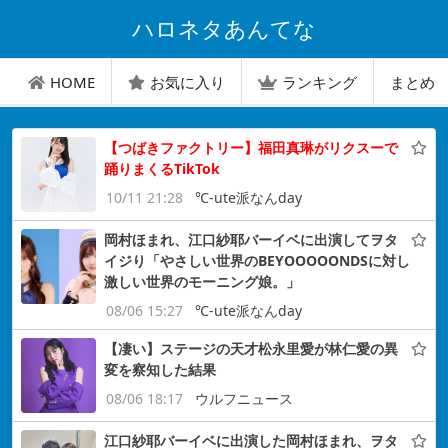
ハロネタあんてな
HOME
お気に入り
ランキング
まとめ
【つばきファクトリー】福田真琳がリクスーで
踊りまくるTikTok
10/11 21:28
℃-ute派なんday
岡村ほまれ、江口紗耶バーイベに出演してヲタ
イジり「やさしい世界のBEYOOOOONDSに対し
激しい世界のモーニング娘。」
08/06 15:27
℃-ute派なんday
【凄い】ステージの天才松永里愛が林仁愛の異
変を察知した結果
08/06 18:17
ウルフニュース
江口紗耶バーイベに出演した岡村ほまれ、ヲタ