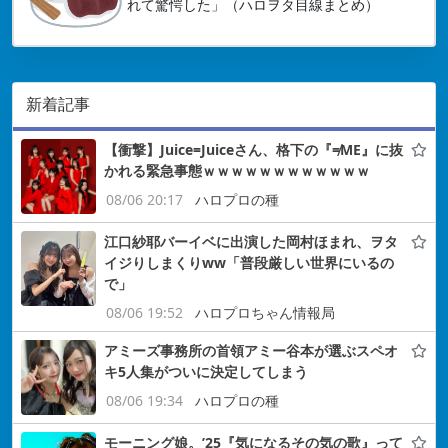
れて驚愕した」（ハロヲタ目線まとめ）
新着記事
【衝撃】Juice=Juiceさん、格下の『≠ME』に抜
かれる緊急事態ｗｗｗｗｗｗｗｗｗｗｗｗ
08/06 20:17
ハロプロの種
江口紗耶バーイベに出演した岡村ほまれ、ヲタ
イジりしまくりww「普段厳しい世界にいるの
で」
08/06 19:52
ハロプロちゃん情報局
アミーズ事務所の首領アミー谷本が選ぶスペオ
キ5人集がついに決定してしまう
08/06 19:34
ハロプロの種
モーニング娘。’25『気になるその気の歌』って