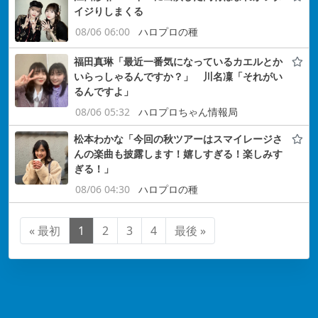
イジりしまくる
08/06 06:00
ハロプロの種
福田真琳「最近一番気になっているカエルとか
いらっしゃるんですか？」 川名凜「それがい
るんですよ」
08/06 05:32
ハロプロちゃん情報局
松本わかな「今回の秋ツアーはスマイレージさ
んの楽曲も披露します！嬉しすぎる！楽しみす
ぎる！」
08/06 04:30
ハロプロの種
« 最初
1
2
3
4
最後 »