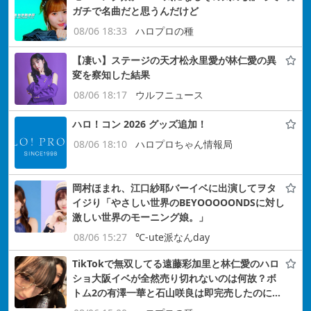
ガチで名曲だと思うんだけど
08/06 18:33
ハロプロの種
【凄い】ステージの天才松永里愛が林仁愛の異
変を察知した結果
08/06 18:17
ウルフニュース
ハロ！コン 2026 グッズ追加！
08/06 18:10
ハロプロちゃん情報局
岡村ほまれ、江口紗耶バーイベに出演してヲタ
イジり「やさしい世界のBEYOOOOONDSに対し
激しい世界のモーニング娘。」
08/06 15:27
℃-ute派なんday
TikTokで無双してる遠藤彩加里と林仁愛のハロ
ショ大阪イベが全然売り切れないのは何故？ボ
トム2の有澤一華と石山咲良は即完売したのに…