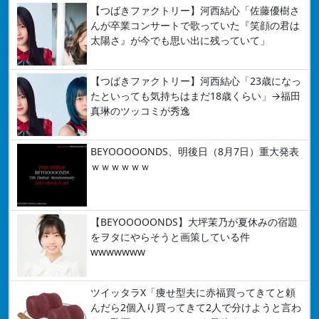
【つばきファクトリー】河西結心「佐藤優樹さ
んが卒業コンサートで歌っていた『笑顔の君は
太陽さ』が今でも思い出に残っていて」
【つばきファクトリー】河西結心「23歳になっ
たといっても気持ちはまだ18歳くらい」→福田
真琳のツッコミが秀逸
BEYOOOOONDS、明後日（8月7日）重大発表
ｗｗｗｗｗｗ
【BEYOOOOONDS】大坪茉乃が夏休みの宿題
をヲタにやらそうと画策している件
wwwwwww
ツイッタラX「痩せ型夫に赤福買ってきてと頼
んだら2個入り買ってきて2人で分けようと言わ