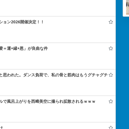
ョン2026開催決定！！
愛＝運+縁+恩」が良曲な件
と思われた。ダンス負荷で、私の骨と筋肉はもうグチャグチ
ルで風呂上がりを西﨑美空に撮られ拡散されるｗｗｗ
け