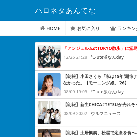
ハロネタあんてな
HOME
お気に入り
ランキン
「アンジュルムのTOKYO散歩」に堂島孝
12/26 21:28
℃-ute派なんday
【朗報】小田さくら「私は15年間掛けて
なかった」【モーニング娘。’26】
08/09 19:05
℃-ute派なんday
【朗報】新生CHICA#TETSUが売れそ
08/09 20:02
ウルフニュース
【朗報】土居楓奏、松屋で定食を食べ