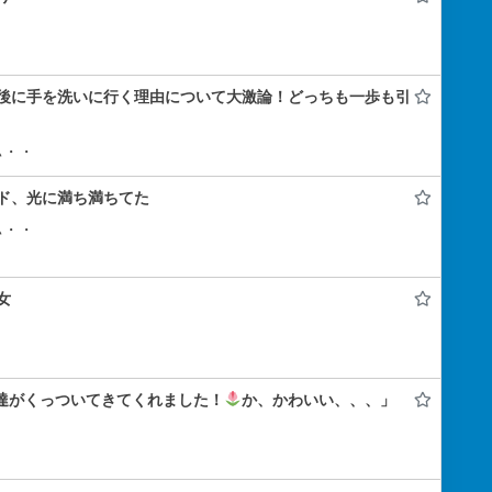
後に手を洗いに行く理由について大激論！どっちも一歩も引
ぃ・・
ド、光に満ち満ちてた
ぃ・・
女
ん達がくっついてきてくれました！
か、かわいい、、、」