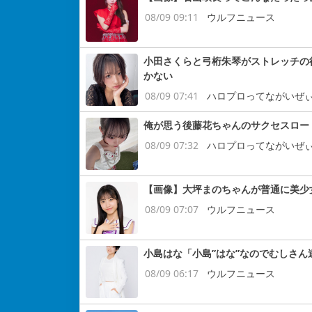
08/09 09:11
ウルフニュース
小田さくらと弓桁朱琴がストレッチの
かない
08/09 07:41
ハロプロってながいぜ
俺が思う後藤花ちゃんのサクセスロー
08/09 07:32
ハロプロってながいぜ
【画像】大坪まのちゃんが普通に美少
08/09 07:07
ウルフニュース
小島はな「小島”はな”なのでむしさ
08/09 06:17
ウルフニュース