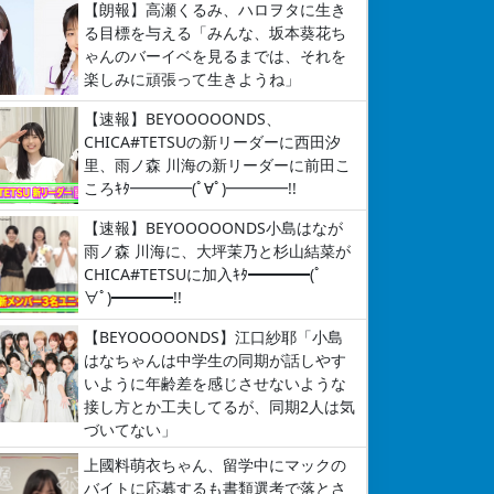
【朗報】高瀬くるみ、ハロヲタに生き
る目標を与える「みんな、坂本葵花ち
ゃんのバーイベを見るまでは、それを
楽しみに頑張って生きようね」
【速報】BEYOOOOONDS、
CHICA#TETSUの新リーダーに西田汐
里、雨ノ森 川海の新リーダーに前田こ
ころｷﾀ━━━━(ﾟ∀ﾟ)━━━━!!
【速報】BEYOOOOONDS小島はなが
雨ノ森 川海に、大坪茉乃と杉山結菜が
CHICA#TETSUに加入ｷﾀ━━━━(ﾟ
∀ﾟ)━━━━!!
【BEYOOOOONDS】江口紗耶「小島
はなちゃんは中学生の同期が話しやす
いように年齢差を感じさせないような
接し方とか工夫してるが、同期2人は気
づいてない」
上國料萌衣ちゃん、留学中にマックの
バイトに応募するも書類選考で落とさ