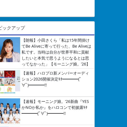
ピックアップ
【朗報】小田さくら「私は15年間掛け
てBe Aliveに寄って行った、Be Aliveは
私です。当時は自分が世界平和に貢献
したいと本気で思うようになるとは思
ってなかった」【モーニング娘。’26】
【速報】ハロプロ新メンバーオーディ
ション2026開催決定ｷﾀ━━━━(ﾟ
∀ﾟ)━━━━!!
【速報】モーニング娘。’26新曲『YES
かNOか私か』をハロコンで初披露ｷﾀ
━━━━(ﾟ∀ﾟ)━━━━!!