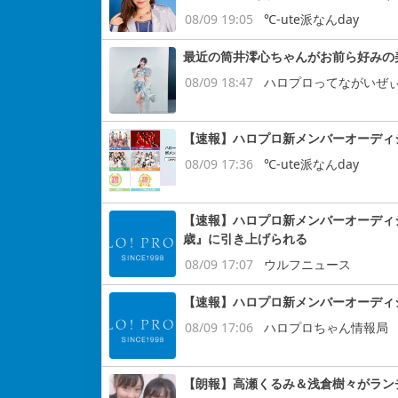
08/09 19:05
℃-ute派なんday
最近の筒井澪心ちゃんがお前ら好みの
08/09 18:47
ハロプロってながいぜ
【速報】ハロプロ新メンバーオーディション
08/09 17:36
℃-ute派なんday
【速報】ハロプロ新メンバーオーディ
歳』に引き上げられる
08/09 17:07
ウルフニュース
【速報】ハロプロ新メンバーオーディ
08/09 17:06
ハロプロちゃん情報局
【朗報】高瀬くるみ＆浅倉樹々がラン