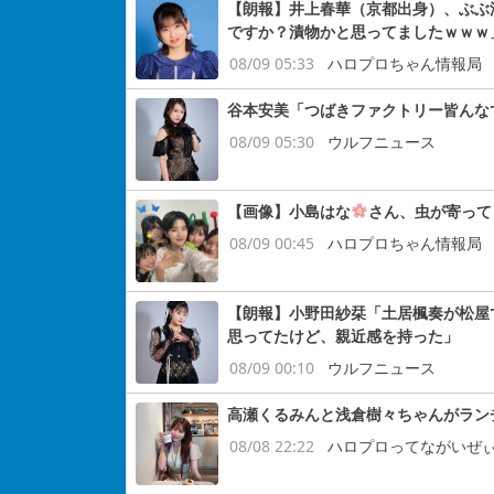
【朗報】井上春華（京都出身）、ぶぶ
ですか？漬物かと思ってましたｗｗｗ
08/09 05:33
ハロプロちゃん情報局
谷本安美「つばきファクトリー皆んな
08/09 05:30
ウルフニュース
【画像】小島はな
さん、虫が寄って
08/09 00:45
ハロプロちゃん情報局
【朗報】小野田紗栞「土居楓奏が松屋
思ってたけど、親近感を持った」
08/09 00:10
ウルフニュース
高瀬くるみんと浅倉樹々ちゃんがラン
08/08 22:22
ハロプロってながいぜ