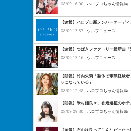
08/09 16:00
ハロプロちゃん情報局
【速報】ハロプロ新メンバーオーディシ
08/09 13:37
ウルフニュース
【速報】つばきファクトリー最新曲「
08/09 13:16
ウルフニュース
【朗報】竹内朱莉「整体で軍隊経験者
ャになっている」
08/09 12:48
ハロプロちゃん情報局
【朗報】米村姫良々、香港遠征のホテ
08/09 09:30
ハロプロちゃん情報局
【画像】石山咲良ってこんなだったっ