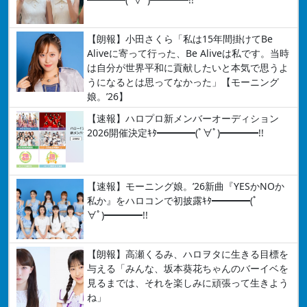
【朗報】小田さくら「私は15年間掛けてBe
Aliveに寄って行った、Be Aliveは私です。当時
は自分が世界平和に貢献したいと本気で思うよ
うになるとは思ってなかった」【モーニング
娘。’26】
【速報】ハロプロ新メンバーオーディション
2026開催決定ｷﾀ━━━━(ﾟ∀ﾟ)━━━━!!
【速報】モーニング娘。’26新曲『YESかNOか
私か』をハロコンで初披露ｷﾀ━━━━(ﾟ
∀ﾟ)━━━━!!
【朗報】高瀬くるみ、ハロヲタに生きる目標を
与える「みんな、坂本葵花ちゃんのバーイベを
見るまでは、それを楽しみに頑張って生きよう
ね」