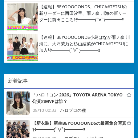
【速報】BEYOOOOONDS、CHICA#TETSUの
新リーダーに西田汐里、雨ノ森 川海の新リー
ダーに前田こころｷﾀ━━━━(ﾟ∀ﾟ)━━━━!!
【速報】BEYOOOOONDS小島はなが雨ノ森 川
海に、大坪茉乃と杉山結菜がCHICA#TETSUに
加入ｷﾀ━━━━(ﾟ∀ﾟ)━━━━!!
新着記事
「ハロ！コン 2026」TOYOTA ARENA TOKYO
公演のMVPは誰？
08/10 00:33
ハロプロの種
【新衣装】新生BEYOOOOONDSの最新集合写真
ｷﾀ━━━━(ﾟ∀ﾟ)━━━━!!