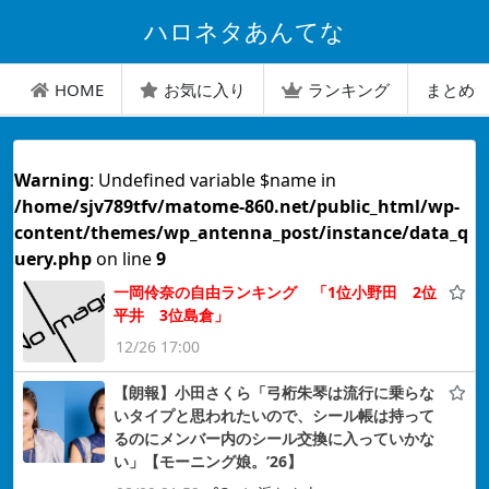
ハロネタあんてな
HOME
お気に入り
ランキング
まとめ
Warning
: Undefined variable $name in
/home/sjv789tfv/matome-860.net/public_html/wp-
content/themes/wp_antenna_post/instance/data_q
uery.php
on line
9
一岡伶奈の自由ランキング 「1位小野田 2位
平井 3位島倉」
12/26 17:00
【朗報】小田さくら「弓桁朱琴は流行に乗らな
いタイプと思われたいので、シール帳は持って
るのにメンバー内のシール交換に入っていかな
い」【モーニング娘。’26】