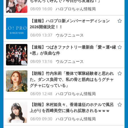
ちゃんって呼んで？今日から友達ね！」
08/09 16:00
ハロプロちゃん情報局
【速報】ハロプロ新メンバーオーディション
2026開催決定！！
08/09 13:37
ウルフニュース
【速報】つばきファクトリー最新曲「愛＝運+縁
+恩」が良曲な件
08/09 13:16
ウルフニュース
【朗報】竹内朱莉「整体で軍隊経験者と思われ
た。ダンス負荷で、私の骨と筋肉はもうグチャ
グチャになっている」
08/09 12:48
ハロプロちゃん情報局
【朗報】米村姫良々、香港遠征のホテルで風呂
上がりを西﨑美空に撮られ拡散されるｗｗｗ
08/09 09:30
ハロプロちゃん情報局