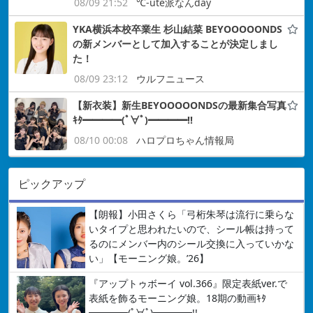
08/09 21:52
℃-ute派なんday
YKA横浜本校卒業生 杉山結菜 BEYOOOOONDS
の新メンバーとして加入することが決定しまし
た！
08/09 23:12
ウルフニュース
【新衣装】新生BEYOOOOONDSの最新集合写真
ｷﾀ━━━━(ﾟ∀ﾟ)━━━━!!
08/10 00:08
ハロプロちゃん情報局
ピックアップ
【朗報】小田さくら「弓桁朱琴は流行に乗らな
いタイプと思われたいので、シール帳は持って
るのにメンバー内のシール交換に入っていかな
い」【モーニング娘。’26】
『アップトゥボーイ vol.366』限定表紙ver.で
表紙を飾るモーニング娘。18期の動画ｷﾀ
━━━━(ﾟ∀ﾟ)━━━━!!