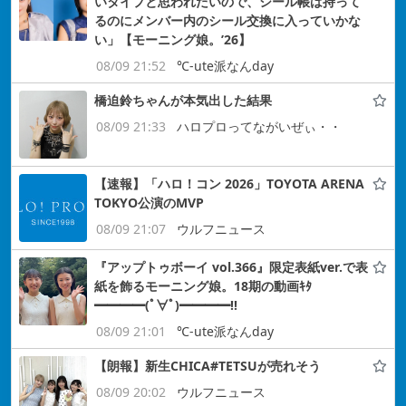
いタイプと思われたいので、シール帳は持って
るのにメンバー内のシール交換に入っていかな
い」【モーニング娘。’26】
08/09 21:52
℃-ute派なんday
橋迫鈴ちゃんが本気出した結果
08/09 21:33
ハロプロってながいぜぃ・・
【速報】「ハロ！コン 2026」TOYOTA ARENA
TOKYO公演のMVP
08/09 21:07
ウルフニュース
『アップトゥボーイ vol.366』限定表紙ver.で表
紙を飾るモーニング娘。18期の動画ｷﾀ
━━━━(ﾟ∀ﾟ)━━━━!!
08/09 21:01
℃-ute派なんday
【朗報】新生CHICA#TETSUが売れそう
08/09 20:02
ウルフニュース