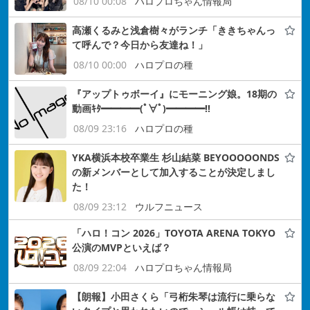
08/10 00:08
ハロプロちゃん情報局
高瀬くるみと浅倉樹々がランチ「ききちゃんっ
て呼んで？今日から友達ね！」
08/10 00:00
ハロプロの種
『アップトゥボーイ』にモーニング娘。18期の
動画ｷﾀ━━━━(ﾟ∀ﾟ)━━━━!!
08/09 23:16
ハロプロの種
YKA横浜本校卒業生 杉山結菜 BEYOOOOONDS
の新メンバーとして加入することが決定しまし
た！
08/09 23:12
ウルフニュース
「ハロ！コン 2026」TOYOTA ARENA TOKYO
公演のMVPといえば？
08/09 22:04
ハロプロちゃん情報局
【朗報】小田さくら「弓桁朱琴は流行に乗らな