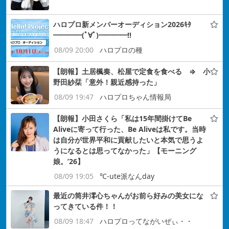
ハロプロ新メンバーオーディション2026ｷﾀ
━━━━(ﾟ∀ﾟ)━━━━!!
08/09 20:00
ハロプロの種
【朗報】土居楓奏、松屋で定食を食べる ⇒ 小
野田紗栞「意外！親近感持った」
08/09 19:47
ハロプロちゃん情報局
【朗報】小田さくら「私は15年間掛けてBe
Aliveに寄って行った、Be Aliveは私です。当時
は自分が世界平和に貢献したいと本気で思うよ
うになるとは思ってなかった」【モーニング
娘。’26】
08/09 19:05
℃-ute派なんday
最近の筒井澪心ちゃんがお前ら好みの美女にな
ってきている件！！
08/09 18:47
ハロプロってながいぜぃ・・