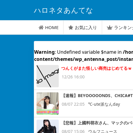
ハロネタあんてな
HOME
お気に入り
ランキン
Warning
: Undefined variable $name in
/ho
content/themes/wp_antenna_post/insta
つんくがまた怪しい商売はじめてるｗ
12/26 16:00
【速報】BEYOOOOONDS、CHIC
08/07 22:05
℃-ute派なんday
【悲報】上國料萌衣さん、マックのバ
08/07 15:06
ウルフニュース