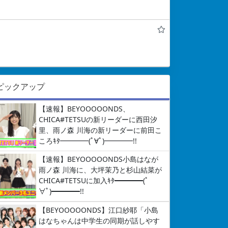
ピックアップ
【速報】BEYOOOOONDS、
CHICA#TETSUの新リーダーに西田汐
里、雨ノ森 川海の新リーダーに前田こ
ころｷﾀ━━━━(ﾟ∀ﾟ)━━━━!!
【速報】BEYOOOOONDS小島はなが
雨ノ森 川海に、大坪茉乃と杉山結菜が
CHICA#TETSUに加入ｷﾀ━━━━(ﾟ
∀ﾟ)━━━━!!
【BEYOOOOONDS】江口紗耶「小島
はなちゃんは中学生の同期が話しやす