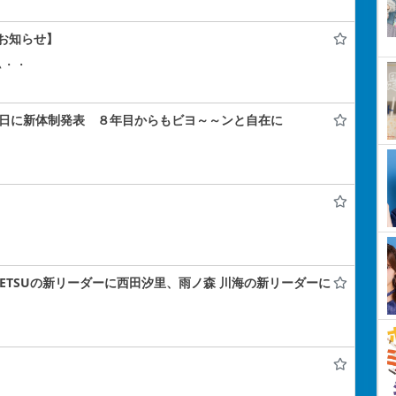
お知らせ】
ぃ・・
年記念日に新体制発表 ８年目からもビヨ～～ンと自在に
A#TETSUの新リーダーに西田汐里、雨ノ森 川海の新リーダーに