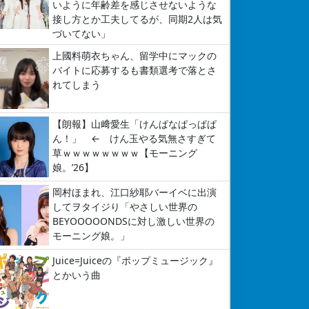
いように年齢差を感じさせないような
接し方とか工夫してるが、同期2人は気
づいてない」
上國料萌衣ちゃん、留学中にマックの
バイトに応募するも書類選考で落とさ
れてしまう
【朗報】山﨑愛生「けんぱなぱっぱぱ
ん！」 ← けん玉やる気無さすぎて
草ｗｗｗｗｗｗｗｗ【モーニング
娘。’26】
岡村ほまれ、江口紗耶バーイベに出演
してヲタイジり「やさしい世界の
BEYOOOOONDSに対し激しい世界の
モーニング娘。」
Juice=Juiceの『ポップミュージック』
とかいう曲