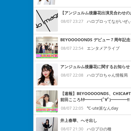
【アンジュルム後藤花出演見合わせの
08/07 23:27
ハロプロってながいぜ
BEYOOOOONDS デビュー７周
08/07 22:54
エンタメアライブ
アンジュルム後藤花に関するお知らせ
08/07 22:08
ハロプロちゃん情報局
【速報】BEYOOOOONDS、CHIC
前田こころｷﾀ━━━━(ﾟ∀ﾟ)━━━━!!
08/07 22:05
℃-ute派なんday
井上春華、へそ出し
08/07 21:30
ハロプロの種