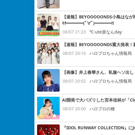
【速報】BEYOOOOONDS小島はなが
ｷﾀ━━━━(ﾟ∀ﾟ)━━━━!!
08/07 21:23
℃-ute派なんday
【速報】BEYOOOOONDS重大発表
08/07 20:16
ハロプロちゃん情報局
【画像】井上春華さん、私服ヘソ出し
08/07 20:02
ハロプロちゃん情報局
AI開発で大バズリした宮本佳林が「Cloud
08/07 20:00
ハロプロの種
『IDOL RUNWAY COLLECTION』にJ