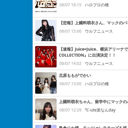
08/07 16:15
ハロプロの種
【悲報】上國料萌衣さん、マックのバ
08/07 15:06
ウルフニュース
【速報】Juice=Juice、横浜アリー
COLLECTION』に出演決定！！
08/07 14:02
ウルフニュース
北原ももがでかい
08/07 13:00
ハロプロの種
上國料萌衣ちゃん、留学中にマックの
08/07 12:29
℃-ute派なんday
島倉りか様、モッツァレラチーズを巡