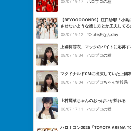
08/07 19:17
ハロプロの種
【BEYOOOOONDS】江口紗耶「
させないような接し方とか工夫してる
08/07 19:12
℃-ute派なんday
上國料萌衣、マックのバイトに応募す
08/07 18:34
ハロプロの種
マクドナルドCMに出演していた上國
08/07 18:04
ハロプロちゃん情報局
上村麗菜ちゃんのおっぱいが揺れる
08/07 17:11
ハロプロの種
ハロ！コン2026「TOYOTA ARENA