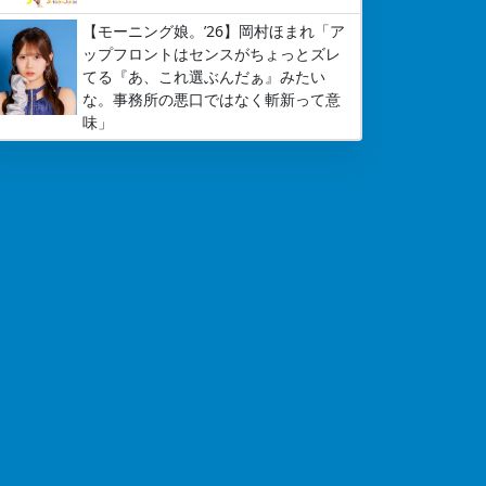
【モーニング娘。’26】岡村ほまれ「ア
ップフロントはセンスがちょっとズレ
てる『あ、これ選ぶんだぁ』みたい
な。事務所の悪口ではなく斬新って意
味」