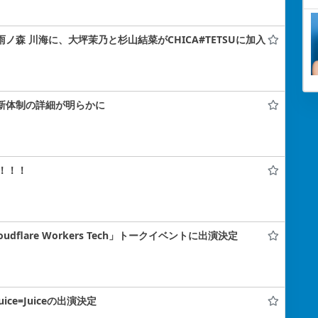
雨ノ森 川海に、大坪茉乃と杉山結菜がCHICA#TETSUに加入
！新体制の詳細が明らかに
！！！
flare Workers Tech」トークイベントに出演決定
uice=Juiceの出演決定