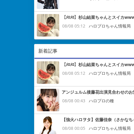
【ﾒﾛﾒﾛ】杉山結菜ちゃんとスイカww
08/08 05:12
ハロプロちゃん情報局
新着記事
【ﾒﾛﾒﾛ】杉山結菜ちゃんとスイカww
08/08 05:12
ハロプロちゃん情報局
アンジュルム後藤花出演見合わせのお
08/08 00:43
ハロプロの種
【強火ハロヲタ】佐藤佳奈（さかなち
08/08 00:05
ハロプロちゃん情報局