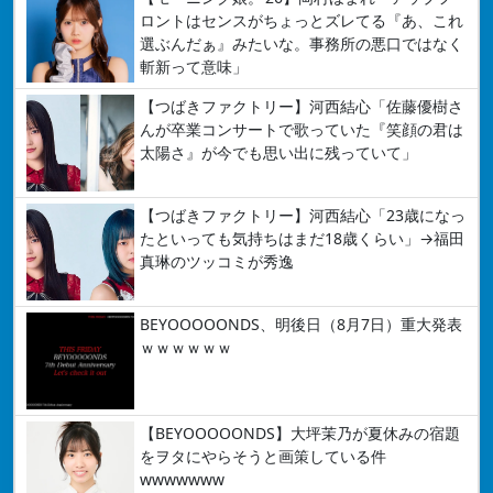
ロントはセンスがちょっとズレてる『あ、これ
選ぶんだぁ』みたいな。事務所の悪口ではなく
斬新って意味」
【つばきファクトリー】河西結心「佐藤優樹さ
んが卒業コンサートで歌っていた『笑顔の君は
太陽さ』が今でも思い出に残っていて」
【つばきファクトリー】河西結心「23歳になっ
たといっても気持ちはまだ18歳くらい」→福田
真琳のツッコミが秀逸
BEYOOOOONDS、明後日（8月7日）重大発表
ｗｗｗｗｗｗ
【BEYOOOOONDS】大坪茉乃が夏休みの宿題
をヲタにやらそうと画策している件
wwwwwww