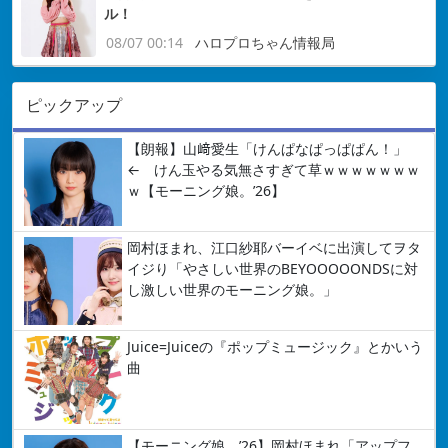
ル！
08/07 00:14
ハロプロちゃん情報局
ピックアップ
【朗報】山﨑愛生「けんぱなぱっぱぱん！」
← けん玉やる気無さすぎて草ｗｗｗｗｗｗｗ
ｗ【モーニング娘。’26】
岡村ほまれ、江口紗耶バーイベに出演してヲタ
イジり「やさしい世界のBEYOOOOONDSに対
し激しい世界のモーニング娘。」
Juice=Juiceの『ポップミュージック』とかいう
曲
【モーニング娘。’26】岡村ほまれ「アップフ