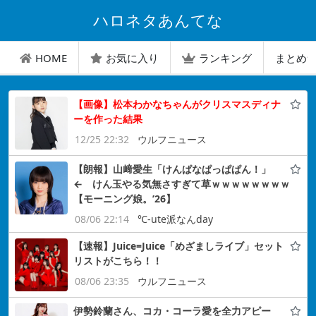
ハロネタあんてな
HOME
お気に入り
ランキング
まとめ
【画像】松本わかなちゃんがクリスマスディナ
ーを作った結果
12/25 22:32
ウルフニュース
【朗報】山﨑愛生「けんぱなぱっぱぱん！」
← けん玉やる気無さすぎて草ｗｗｗｗｗｗｗｗ
【モーニング娘。’26】
08/06 22:14
℃-ute派なんday
【速報】Juice=Juice「めざましライブ」セット
リストがこちら！！
08/06 23:35
ウルフニュース
伊勢鈴蘭さん、コカ・コーラ愛を全力アピー