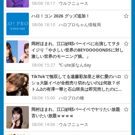
08/06 18:17
ウルフニュース
ハロ！コン 2026 グッズ追加！
08/06 18:10
ハロプロちゃん情報局
岡村ほまれ、江口紗耶バーイベに出演してヲタ
イジり「やさしい世界のBEYOOOOONDSに対し
激しい世界のモーニング娘。」
08/06 15:27
℃-ute派なんday
TikTokで無双してる遠藤彩加里と林仁愛のハロ
ショ大阪イベが全然売り切れないのは何故？ボ
トム2の有澤一華と石山咲良は即完売したのに…
08/06 15:00
ハロプロの種
岡村ほまれ、江口紗耶バーイベでヤリたい放題
言いたい放題ｗｗｗｗ
08/06 14:06
ウルフニュース