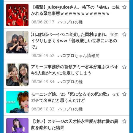
【衝撃】Juice=Juiceさん、格下の『≠ME』に抜
かれる緊急事態ｗｗｗｗｗｗｗｗｗｗｗｗ
08/06 20:17
ハロプロの種
江口紗耶バーイベに出演した岡村ほまれ、ヲタ
イジりしまくりww「普段厳しい世界にいるの
で」
08/06 19:52
ハロプロちゃん情報局
アミーズ事務所の首領アミー谷本が選ぶスペオ
キ5人集がついに決定してしまう
08/06 19:34
ハロプロの種
モーニング娘。’25『気になるその気の歌』って
ガチで名曲だと思うんだけど
08/06 18:33
ハロプロの種
【凄い】ステージの天才松永里愛が林仁愛の異
変を察知した結果