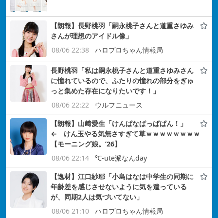
【朗報】長野桃羽「嗣永桃子さんと道重さゆみ
さんが理想のアイドル像」
08/06 22:38
ハロプロちゃん情報局
長野桃羽「私は嗣永桃子さんと道重さゆみさん
に憧れているので、ふたりの憧れの部分をぎゅ
っと集めた存在になりたいです！」
08/06 22:22
ウルフニュース
【朗報】山﨑愛生「けんぱなぱっぱぱん！」
← けん玉やる気無さすぎて草ｗｗｗｗｗｗｗｗ
【モーニング娘。’26】
08/06 22:14
℃-ute派なんday
【逸材】江口紗耶「小島はなは中学生の同期に
年齢差を感じさせないように気を遣っている
が、同期2人は気づいてない」
08/06 21:10
ハロプロちゃん情報局