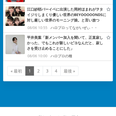
江口紗耶バーイベに出演した岡村ほまれがヲタ
イジりしまくり優しい世界のBEYOOOOONDSに
対し厳しい世界のモーニング娘。と言い放つ
08/06 10:55
ハロプロってながいぜぃ・・
平井美葉「新メンバー加入を聞いて、正直寂し
かった、でもこれが新しいビヨなんだと、寂し
さを受け止めることにした」
08/06 10:00
ハロプロの種
« 最初
1
2
3
4
最後 »