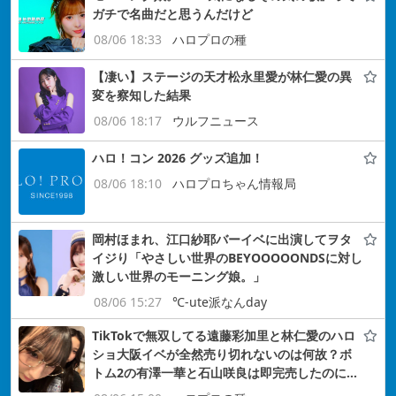
ガチで名曲だと思うんだけど
08/06 18:33
ハロプロの種
【凄い】ステージの天才松永里愛が林仁愛の異
変を察知した結果
08/06 18:17
ウルフニュース
ハロ！コン 2026 グッズ追加！
08/06 18:10
ハロプロちゃん情報局
岡村ほまれ、江口紗耶バーイベに出演してヲタ
イジり「やさしい世界のBEYOOOOONDSに対し
激しい世界のモーニング娘。」
08/06 15:27
℃-ute派なんday
TikTokで無双してる遠藤彩加里と林仁愛のハロ
ショ大阪イベが全然売り切れないのは何故？ボ
トム2の有澤一華と石山咲良は即完売したのに…