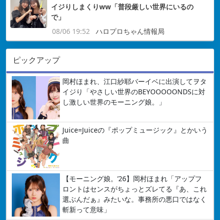
イジりしまくりww「普段厳しい世界にいるの
で」
08/06 19:52
ハロプロちゃん情報局
ピックアップ
岡村ほまれ、江口紗耶バーイベに出演してヲタ
イジり「やさしい世界のBEYOOOOONDSに対
し激しい世界のモーニング娘。」
Juice=Juiceの『ポップミュージック』とかいう
曲
【モーニング娘。’26】岡村ほまれ「アップフ
ロントはセンスがちょっとズレてる『あ、これ
選ぶんだぁ』みたいな。事務所の悪口ではなく
斬新って意味」