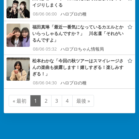
イジりしまくる
08/06 06:00
ハロプロの種
福田真琳「最近一番気になっているカエルとか
いらっしゃるんですか？」 川名凜「それがい
るんですよ」
08/06 05:32
ハロプロちゃん情報局
松本わかな「今回の秋ツアーはスマイレージさ
んの楽曲も披露します！嬉しすぎる！楽しみす
ぎる！」
08/06 04:30
ハロプロの種
« 最初
1
2
3
4
最後 »