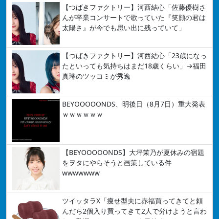
【つばきファクトリー】河西結心「佐藤優樹さ
んが卒業コンサートで歌っていた『笑顔の君は
太陽さ』が今でも思い出に残っていて」
【つばきファクトリー】河西結心「23歳になっ
たといっても気持ちはまだ18歳くらい」→福田
真琳のツッコミが秀逸
BEYOOOOONDS、明後日（8月7日）重大発表
ｗｗｗｗｗｗ
【BEYOOOOONDS】大坪茉乃が夏休みの宿題
をヲタにやらそうと画策している件
wwwwwww
ツイッタラX「痩せ型夫に赤福買ってきてと頼
んだら2個入り買ってきて2人で分けようと言わ