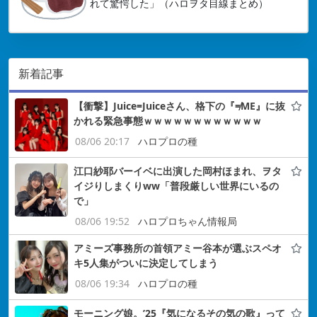
れて驚愕した」（ハロヲタ目線まとめ）
新着記事
【衝撃】Juice=Juiceさん、格下の『≠ME』に抜
かれる緊急事態ｗｗｗｗｗｗｗｗｗｗｗｗ
08/06 20:17
ハロプロの種
江口紗耶バーイベに出演した岡村ほまれ、ヲタ
イジりしまくりww「普段厳しい世界にいるの
で」
08/06 19:52
ハロプロちゃん情報局
アミーズ事務所の首領アミー谷本が選ぶスペオ
キ5人集がついに決定してしまう
08/06 19:34
ハロプロの種
モーニング娘。’25『気になるその気の歌』って