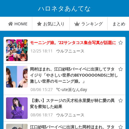
ハロネタあんてな
HOME
お気に入り
ランキング
まとめ
モーニング娘。’22サンタコス集合写真が話題に
12/25 18:11
ウルフニュース
岡村ほまれ、江口紗耶バーイベに出演してヲタ
イジり「やさしい世界のBEYOOOOONDSに対し
激しい世界のモーニング娘。」
08/06 15:27
℃-ute派なんday
【凄い】ステージの天才松永里愛が林仁愛の異
変を察知した結果
08/06 18:17
ウルフニュース
江口紗耶バーイベに出演した岡村ほまれ、ヲタ