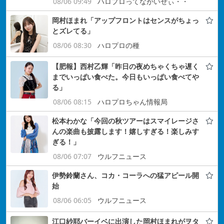
08/06 09:49
ハロプロってながいぜぃ・・
岡村ほまれ「アップフロントはセンスがちょっ
とズレてる」
08/06 08:30
ハロプロの種
【肥報】西村乙輝「昨日の夜めちゃくちゃ遅く
までいっぱい食べた。今日もいっぱい食べてや
る」
08/06 08:15
ハロプロちゃん情報局
松本わかな「今回の秋ツアーはスマイレージさ
んの楽曲も披露します！嬉しすぎる！楽しみす
ぎる！」
08/06 07:07
ウルフニュース
伊勢鈴蘭さん、コカ・コーラへの猛アピール開
始
08/06 06:05
ウルフニュース
江口紗耶バーイベに出演した岡村ほまれがヲタ