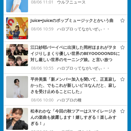
08/06 11:01
ウルフニュース
Juice=Juiceのポップミュージックとかいう曲
08/06 10:59
ハロプロってながいぜぃ・・
江口紗耶バーイベに出演した岡村ほまれがヲタ
イジりしまくり優しい世界のBEYOOOOONDSに
対し厳しい世界のモーニング娘。と言い放つ
08/06 10:55
ハロプロってながいぜぃ・・
平井美葉「新メンバー加入を聞いて、正直寂し
かった、でもこれが新しいビヨなんだと、寂し
さを受け止めることにした」
08/06 10:00
ハロプロの種
松本わかな「今回の秋ツアーはスマイレージさ
んの楽曲も披露します！嬉しすぎる！楽しみす
ぎる！」