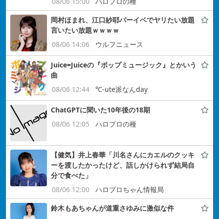
08/06 15:00
ハロプロの種
岡村ほまれ、江口紗耶バーイベでヤリたい放題
言いたい放題ｗｗｗｗ
08/06 14:06
ウルフニュース
Juice=Juiceの『ポップミュージック』とかいう
曲
08/06 12:44
℃-ute派なんday
ChatGPTに聞いた10年後の18期
08/06 12:05
ハロプロの種
【健気】井上春華「川名さんにカエルのクッキ
ーを渡したかったけど、話しかけられず結局自
分で食べた」
08/06 12:00
ハロプロちゃん情報局
鈴木もあちゃんが道重さゆみに激似な件