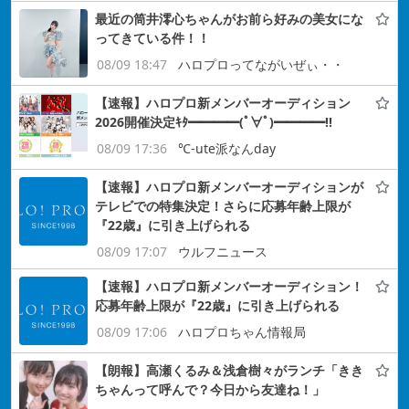
最近の筒井澪心ちゃんがお前ら好みの美女にな
ってきている件！！
08/09 18:47
ハロプロってながいぜぃ・・
【速報】ハロプロ新メンバーオーディション
2026開催決定ｷﾀ━━━━(ﾟ∀ﾟ)━━━━!!
08/09 17:36
℃-ute派なんday
【速報】ハロプロ新メンバーオーディションが
テレビでの特集決定！さらに応募年齢上限が
『22歳』に引き上げられる
08/09 17:07
ウルフニュース
【速報】ハロプロ新メンバーオーディション！
応募年齢上限が『22歳』に引き上げられる
08/09 17:06
ハロプロちゃん情報局
【朗報】高瀬くるみ＆浅倉樹々がランチ「きき
ちゃんって呼んで？今日から友達ね！」