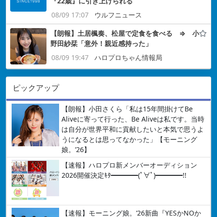
『22歳』に引き上げられる
08/09 17:07
ウルフニュース
【朗報】土居楓奏、松屋で定食を食べる ⇒ 小
野田紗栞「意外！親近感持った」
08/09 19:47
ハロプロちゃん情報局
ピックアップ
【朗報】小田さくら「私は15年間掛けてBe
Aliveに寄って行った、Be Aliveは私です。当時
は自分が世界平和に貢献したいと本気で思うよ
うになるとは思ってなかった」【モーニング
娘。’26】
【速報】ハロプロ新メンバーオーディション
2026開催決定ｷﾀ━━━━(ﾟ∀ﾟ)━━━━!!
【速報】モーニング娘。’26新曲『YESかNOか