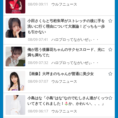
08/09 09:11
ウルフニュース
小田さくらと弓桁朱琴がストレッチの後に手を
洗いに行く理由について大激論！どっちも一歩
も引かない
08/09 07:41
ハロプロってながいぜぃ・・
俺が思う後藤花ちゃんのサクセスロード、光に
満ち満ちてた
08/09 07:32
ハロプロってながいぜぃ・・
【画像】大坪まのちゃんが普通に美少女
08/09 07:07
ウルフニュース
小島はな「小島”はな”なのでむしさん達がくっつ
いてきてくれました！
か、かわいい、、、」
08/09 06:17
ウルフニュース