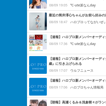
08/09 19:05
℃-ute派なんday
最近の筒井澪心ちゃんがお前ら好みの
08/09 18:47
ハロプロってながいぜ
【速報】ハロプロ新メンバーオーディション
08/09 17:36
℃-ute派なんday
【速報】ハロプロ新メンバーオーディ
歳』に引き上げられる
08/09 17:07
ウルフニュース
【速報】ハロプロ新メンバーオーディ
08/09 17:06
ハロプロちゃん情報局
【朗報】高瀬くるみ＆浅倉樹々がラン