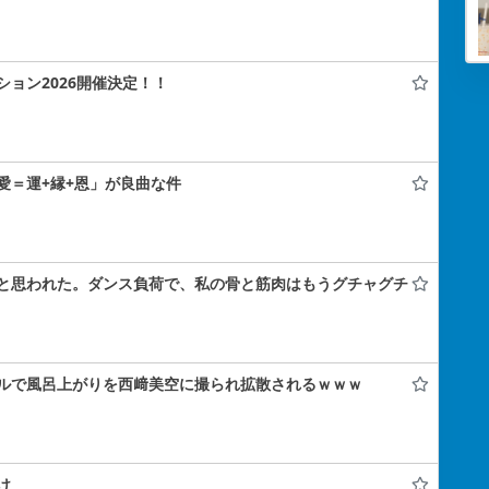
ョン2026開催決定！！
愛＝運+縁+恩」が良曲な件
と思われた。ダンス負荷で、私の骨と筋肉はもうグチャグチ
ルで風呂上がりを西﨑美空に撮られ拡散されるｗｗｗ
け