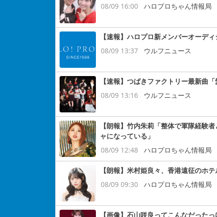
08/09 16:00
ハロプロちゃん情報局
【速報】ハロプロ新メンバーオーディシ
08/09 13:37
ウルフニュース
【速報】つばきファクトリー最新曲「
08/09 13:16
ウルフニュース
【朗報】竹内朱莉「整体で軍隊経験者
ャになっている」
08/09 12:48
ハロプロちゃん情報局
【朗報】米村姫良々、香港遠征のホテ
08/09 09:30
ハロプロちゃん情報局
【画像】石山咲良ってこんなだったっ