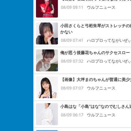
08/09 09:11
ウルフニュース
小田さくらと弓桁朱琴がストレッチの
かない
08/09 07:41
ハロプロってながいぜ
俺が思う後藤花ちゃんのサクセスロー
08/09 07:32
ハロプロってながいぜ
【画像】大坪まのちゃんが普通に美少
08/09 07:07
ウルフニュース
小島はな「小島”はな”なのでむしさ
08/09 06:17
ウルフニュース