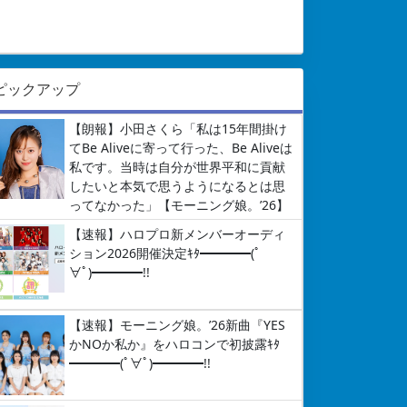
ピックアップ
【朗報】小田さくら「私は15年間掛け
てBe Aliveに寄って行った、Be Aliveは
私です。当時は自分が世界平和に貢献
したいと本気で思うようになるとは思
ってなかった」【モーニング娘。’26】
【速報】ハロプロ新メンバーオーディ
ション2026開催決定ｷﾀ━━━━(ﾟ
∀ﾟ)━━━━!!
【速報】モーニング娘。’26新曲『YES
かNOか私か』をハロコンで初披露ｷﾀ
━━━━(ﾟ∀ﾟ)━━━━!!