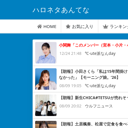
ハロネタあんてな
HOME
お気に入り
ランキン
小関舞「このメンバー（宮本・小片・
12/24 21:48
℃-ute派なんday
【朗報】小田さくら「私は15年間掛けて
なかった」【モーニング娘。’26】
08/09 19:05
℃-ute派なんday
【朗報】新生CHICA#TETSUが売れそ
08/09 20:02
ウルフニュース
【朗報】土居楓奏、松屋で定食を食べ