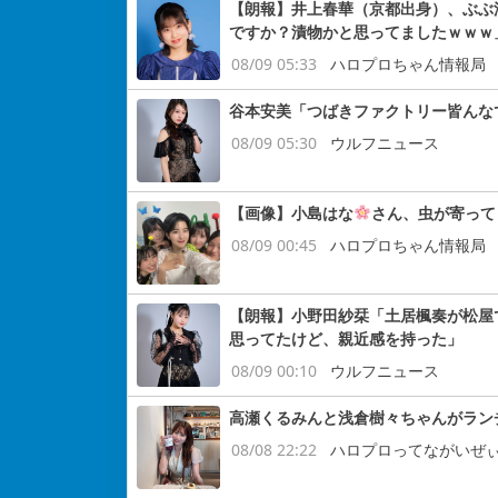
【朗報】井上春華（京都出身）、ぶぶ
ですか？漬物かと思ってましたｗｗｗ
08/09 05:33
ハロプロちゃん情報局
谷本安美「つばきファクトリー皆んな
08/09 05:30
ウルフニュース
【画像】小島はな
さん、虫が寄って
08/09 00:45
ハロプロちゃん情報局
【朗報】小野田紗栞「土居楓奏が松屋
思ってたけど、親近感を持った」
08/09 00:10
ウルフニュース
高瀬くるみんと浅倉樹々ちゃんがラン
08/08 22:22
ハロプロってながいぜ