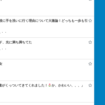
後に手を洗いに行く理由について大激論！どっちも一歩も引
ぃ・・
ド、光に満ち満ちてた
ぃ・・
女
ん達がくっついてきてくれました！
か、かわいい、、、」