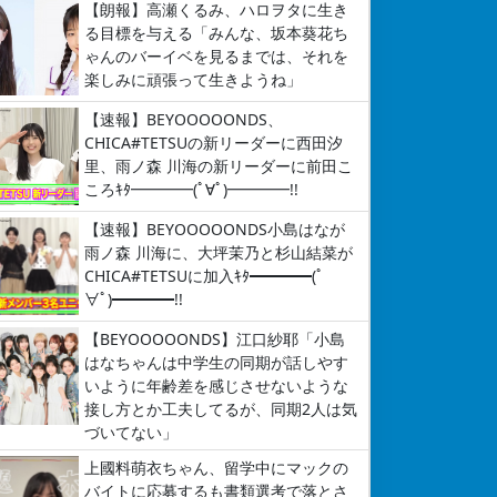
【朗報】高瀬くるみ、ハロヲタに生き
る目標を与える「みんな、坂本葵花ち
ゃんのバーイベを見るまでは、それを
楽しみに頑張って生きようね」
【速報】BEYOOOOONDS、
CHICA#TETSUの新リーダーに西田汐
里、雨ノ森 川海の新リーダーに前田こ
ころｷﾀ━━━━(ﾟ∀ﾟ)━━━━!!
【速報】BEYOOOOONDS小島はなが
雨ノ森 川海に、大坪茉乃と杉山結菜が
CHICA#TETSUに加入ｷﾀ━━━━(ﾟ
∀ﾟ)━━━━!!
【BEYOOOOONDS】江口紗耶「小島
はなちゃんは中学生の同期が話しやす
いように年齢差を感じさせないような
接し方とか工夫してるが、同期2人は気
づいてない」
上國料萌衣ちゃん、留学中にマックの
バイトに応募するも書類選考で落とさ