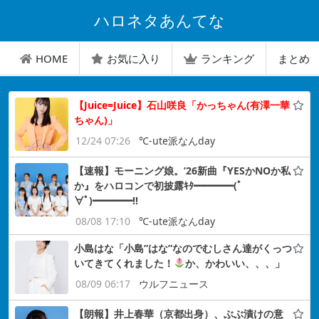
ハロネタあんてな
HOME
お気に入り
ランキング
まとめ
【Juice=Juice】石山咲良「かっちゃん(有澤一華
ちゃん)」
12/24 07:26
℃-ute派なんday
【速報】モーニング娘。’26新曲『YESかNOか私
か』をハロコンで初披露ｷﾀ━━━━(ﾟ
∀ﾟ)━━━━!!
08/08 17:10
℃-ute派なんday
小島はな「小島”はな”なのでむしさん達がくっつ
いてきてくれました！
か、かわいい、、、」
08/09 06:17
ウルフニュース
【朗報】井上春華（京都出身）、ぶぶ漬けの意