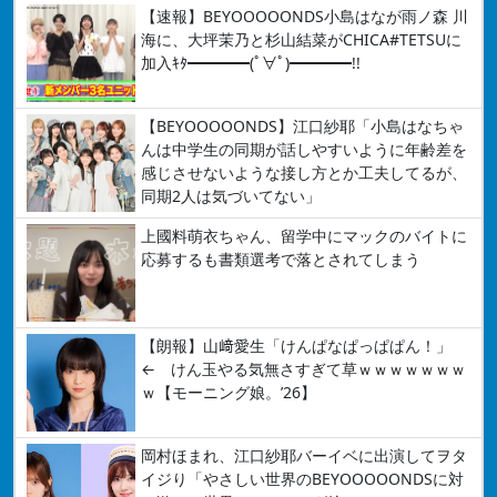
【速報】BEYOOOOONDS小島はなが雨ノ森 川
海に、大坪茉乃と杉山結菜がCHICA#TETSUに
加入ｷﾀ━━━━(ﾟ∀ﾟ)━━━━!!
【BEYOOOOONDS】江口紗耶「小島はなちゃ
んは中学生の同期が話しやすいように年齢差を
感じさせないような接し方とか工夫してるが、
同期2人は気づいてない」
上國料萌衣ちゃん、留学中にマックのバイトに
応募するも書類選考で落とされてしまう
【朗報】山﨑愛生「けんぱなぱっぱぱん！」
← けん玉やる気無さすぎて草ｗｗｗｗｗｗｗ
ｗ【モーニング娘。’26】
岡村ほまれ、江口紗耶バーイベに出演してヲタ
イジり「やさしい世界のBEYOOOOONDSに対