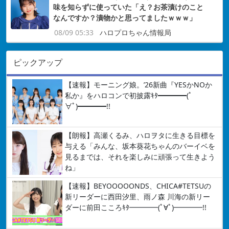
味を知らずに使っていた「え？お茶漬けのこと
なんですか？漬物かと思ってましたｗｗｗ」
08/09 05:33
ハロプロちゃん情報局
ピックアップ
【速報】モーニング娘。’26新曲『YESかNOか
私か』をハロコンで初披露ｷﾀ━━━━(ﾟ
∀ﾟ)━━━━!!
【朗報】高瀬くるみ、ハロヲタに生きる目標を
与える「みんな、坂本葵花ちゃんのバーイベを
見るまでは、それを楽しみに頑張って生きよう
ね」
【速報】BEYOOOOONDS、CHICA#TETSUの
新リーダーに西田汐里、雨ノ森 川海の新リー
ダーに前田こころｷﾀ━━━━(ﾟ∀ﾟ)━━━━!!