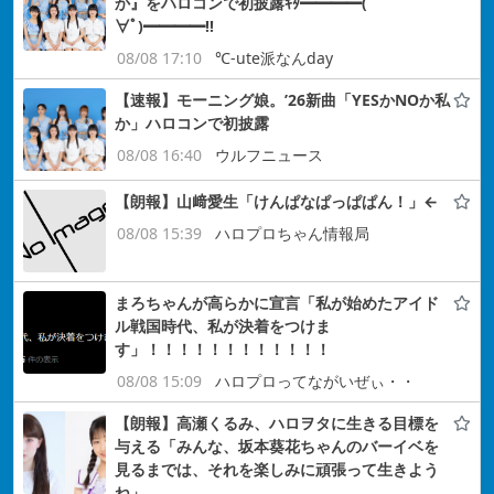
か』をハロコンで初披露ｷﾀ━━━━(ﾟ
∀ﾟ)━━━━!!
08/08 17:10
℃-ute派なんday
【速報】モーニング娘。’26新曲「YESかNOか私
か」ハロコンで初披露
08/08 16:40
ウルフニュース
【朗報】山﨑愛生「けんぱなぱっぱぱん！」←
08/08 15:39
ハロプロちゃん情報局
まろちゃんが高らかに宣言「私が始めたアイド
ル戦国時代、私が決着をつけま
す」！！！！！！！！！！！！
08/08 15:09
ハロプロってながいぜぃ・・
【朗報】高瀬くるみ、ハロヲタに生きる目標を
与える「みんな、坂本葵花ちゃんのバーイベを
見るまでは、それを楽しみに頑張って生きよう
ね」