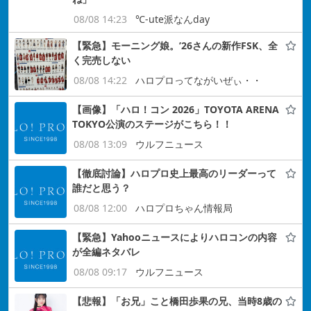
08/08 14:23
℃-ute派なんday
【緊急】モーニング娘。’26さんの新作FSK、全
く完売しない
08/08 14:22
ハロプロってながいぜぃ・・
【画像】「ハロ！コン 2026」TOYOTA ARENA
TOKYO公演のステージがこちら！！
08/08 13:09
ウルフニュース
【徹底討論】ハロプロ史上最高のリーダーって
誰だと思う？
08/08 12:00
ハロプロちゃん情報局
【緊急】Yahooニュースによりハロコンの内容
が全編ネタバレ
08/08 09:17
ウルフニュース
【悲報】「お兄」こと橋田歩果の兄、当時8歳の