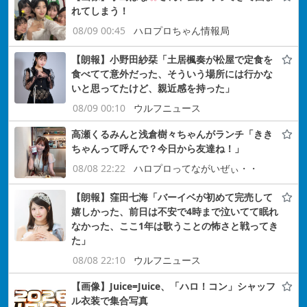
れてしまう！
08/09 00:45
ハロプロちゃん情報局
【朗報】小野田紗栞「土居楓奏が松屋で定食を
食べてて意外だった、そういう場所には行かな
いと思ってたけど、親近感を持った」
08/09 00:10
ウルフニュース
高瀬くるみんと浅倉樹々ちゃんがランチ「きき
ちゃんって呼んで？今日から友達ね！」
08/08 22:22
ハロプロってながいぜぃ・・
【朗報】窪田七海「バーイベが初めて完売して
嬉しかった、前日は不安で4時まで泣いてて眠れ
なかった、ここ1年は歌うことの怖さと戦ってき
た」
08/08 22:10
ウルフニュース
【画像】Juice=Juice、「ハロ！コン」シャッフ
ル衣装で集合写真