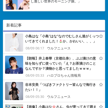
し激しい世界のモーニング娘。」
新着記事
小島はな「小島”はな”なのでむしさん達がくっつ
いてきてくれました！
か、かわいい、、、」
08/09 06:17
ウルフニュース
【朗報】井上春華（京都出身）、ぶぶ漬けの意
味を知らずに使っていた「え？お茶漬けのこと
なんですか？漬物かと思ってましたｗｗｗ」
08/09 05:33
ハロプロちゃん情報局
谷本安美「つばきファクトリー皆んなで海行き
たい！！」
08/09 05:30
ウルフニュース
【画像】小島はな
さん、虫が寄ってきて囲ま