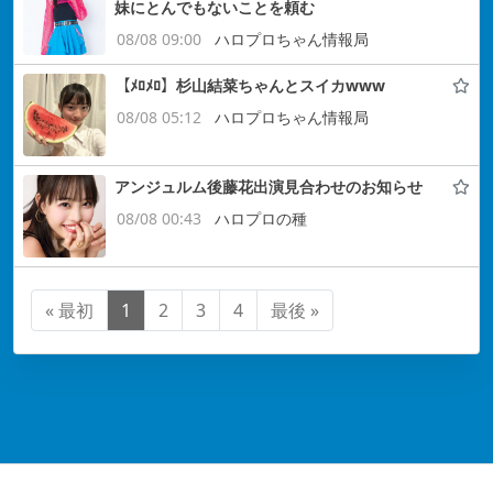
妹にとんでもないことを頼む
08/08 09:00
ハロプロちゃん情報局
【ﾒﾛﾒﾛ】杉山結菜ちゃんとスイカwww
08/08 05:12
ハロプロちゃん情報局
アンジュルム後藤花出演見合わせのお知らせ
08/08 00:43
ハロプロの種
« 最初
1
2
3
4
最後 »