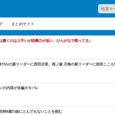
グ
まとめサイト
は書くのは上手いが語彙力が低い、ひらがなで喋ってる」
A#TETSUの新リーダーに西田汐里、雨ノ森 川海の新リーダーに前田こころｷﾀ
コンの内容が全編ネタバレ
当時8歳の妹にとんでもないことを頼む