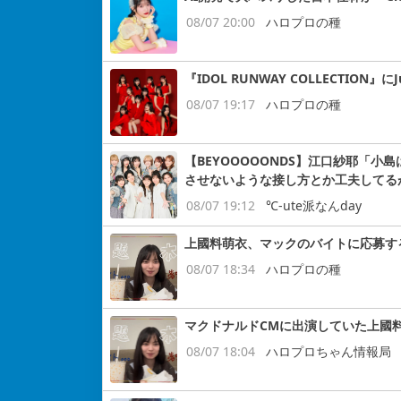
08/07 20:00
ハロプロの種
『IDOL RUNWAY COLLECTION』にJ
08/07 19:17
ハロプロの種
【BEYOOOOONDS】江口紗耶「
させないような接し方とか工夫してる
08/07 19:12
℃-ute派なんday
上國料萌衣、マックのバイトに応募す
08/07 18:34
ハロプロの種
マクドナルドCMに出演していた上國
08/07 18:04
ハロプロちゃん情報局