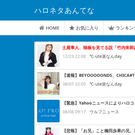
ハロネタあんてな
HOME
お気に入り
ランキン
土屋隼人、狼板を見てる説「竹内朱莉
12/23 22:08
℃-ute派なんday
【速報】BEYOOOOONDS、CHIC
08/07 22:05
℃-ute派なんday
【緊急】Yahooニュースによりハロ
08/08 09:17
ウルフニュース
【悲報】「お兄」こと橋田歩果の兄、