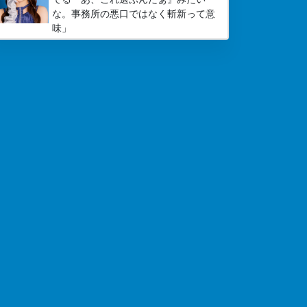
な。事務所の悪口ではなく斬新って意
味」