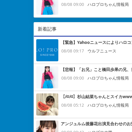
08/08 09:00
ハロプロちゃん情報局
新着記事
【緊急】Yahooニュースによりハロ
08/08 09:17
ウルフニュース
【悲報】「お兄」こと橋田歩果の兄、
08/08 09:00
ハロプロちゃん情報局
【ﾒﾛﾒﾛ】杉山結菜ちゃんとスイカww
08/08 05:12
ハロプロちゃん情報局
アンジュルム後藤花出演見合わせのお