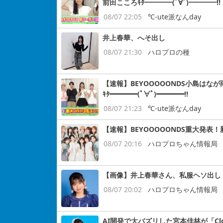
前田こころｷﾀ━━━━(ﾟ∀ﾟ)━━━━!!
08/07 22:05
℃-ute派なんday
井上春華、へそ出し
08/07 21:30
ハロプロの種
【速報】BEYOOOOONDS小島はなが
ｷﾀ━━━━(ﾟ∀ﾟ)━━━━!!
08/07 21:23
℃-ute派なんday
【速報】BEYOOOOONDS重大発表
08/07 20:16
ハロプロちゃん情報局
【画像】井上春華さん、私服ヘソ出し
08/07 20:02
ハロプロちゃん情報局
AI開発で大バズリした宮本佳林が「Cloud