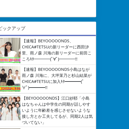
ピックアップ
【速報】BEYOOOOONDS、
CHICA#TETSUの新リーダーに西田汐
里、雨ノ森 川海の新リーダーに前田こ
ころｷﾀ━━━━(ﾟ∀ﾟ)━━━━!!
【速報】BEYOOOOONDS小島はなが
雨ノ森 川海に、大坪茉乃と杉山結菜が
CHICA#TETSUに加入ｷﾀ━━━━(ﾟ
∀ﾟ)━━━━!!
【BEYOOOOONDS】江口紗耶「小島
はなちゃんは中学生の同期が話しやす
いように年齢差を感じさせないような
接し方とか工夫してるが、同期2人は気
づいてない」