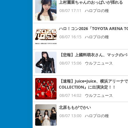
上村麗菜ちゃんのおっぱいが揺れる
08/07 17:11
ハロプロの種
ハロ！コン2026「TOYOTA ARENA
08/07 16:15
ハロプロの種
【悲報】上國料萌衣さん、マックのバ
08/07 15:06
ウルフニュース
【速報】Juice=Juice、横浜アリー
COLLECTION』に出演決定！！
08/07 14:02
ウルフニュース
北原ももがでかい
08/07 13:00
ハロプロの種