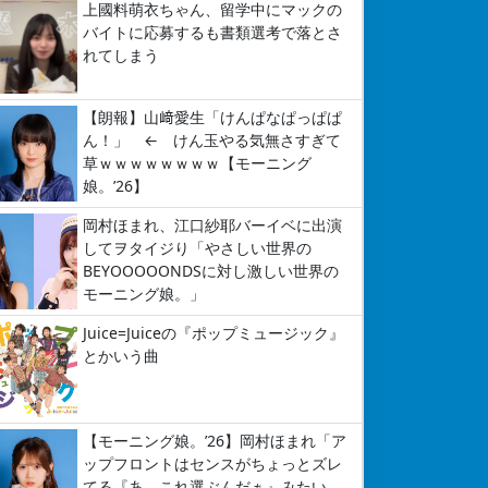
上國料萌衣ちゃん、留学中にマックの
バイトに応募するも書類選考で落とさ
れてしまう
【朗報】山﨑愛生「けんぱなぱっぱぱ
ん！」 ← けん玉やる気無さすぎて
草ｗｗｗｗｗｗｗｗ【モーニング
娘。’26】
岡村ほまれ、江口紗耶バーイベに出演
してヲタイジり「やさしい世界の
BEYOOOOONDSに対し激しい世界の
モーニング娘。」
Juice=Juiceの『ポップミュージック』
とかいう曲
【モーニング娘。’26】岡村ほまれ「ア
ップフロントはセンスがちょっとズレ
てる『あ、これ選ぶんだぁ』みたい