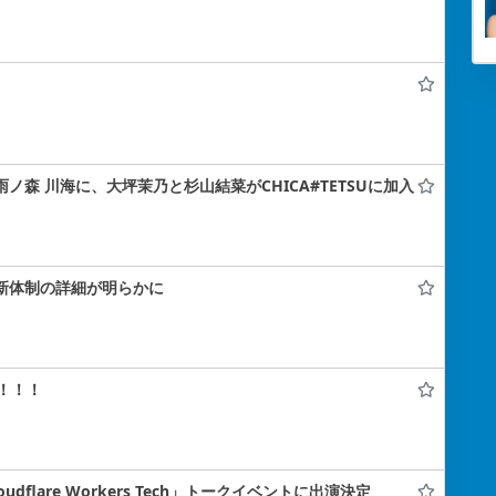
雨ノ森 川海に、大坪茉乃と杉山結菜がCHICA#TETSUに加入
！新体制の詳細が明らかに
！！！
flare Workers Tech」トークイベントに出演決定