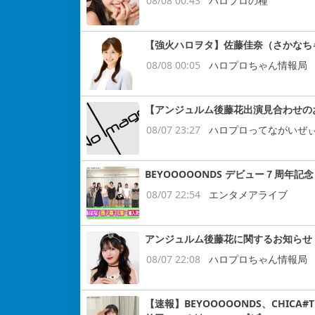
08/08 00:43
ハロプロの種
【強火ハロヲタ】佐藤佳奈（さかなち
08/08 00:05
ハロプロちゃん情報局
【アンジュルム後藤花出演見合わせの
08/07 23:27
ハロプロってながいぜ
BEYOOOOONDS デビュー７周
08/07 22:54
エンタメアライブ
アンジュルム後藤花に関するお知らせ
08/07 22:08
ハロプロちゃん情報局
【速報】BEYOOOOONDS、CHIC