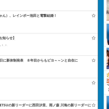
ゃん）、レインボー池田と電撃結婚！
お知らせ】
ぃ・・
年記念日に新体制発表 ８年目からもビヨ～～ンと自在に
A#TETSUの新リーダーに西田汐里、雨ノ森 川海の新リーダーに