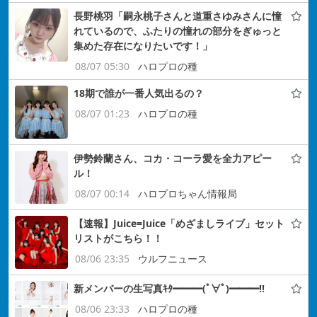
長野桃羽「嗣永桃子さんと道重さゆみさんに憧
れているので、ふたりの憧れの部分をぎゅっと
集めた存在になりたいです！」
08/07 05:30
ハロプロの種
18期で誰が一番人気出るの？
08/07 01:23
ハロプロの種
伊勢鈴蘭さん、コカ・コーラ愛を全力アピー
ル！
08/07 00:14
ハロプロちゃん情報局
【速報】Juice=Juice「めざましライブ」セット
リストがこちら！！
08/06 23:35
ウルフニュース
新メンバーの生写真ｷﾀ━━━(ﾟ∀ﾟ)━━━!!
08/06 23:33
ハロプロの種