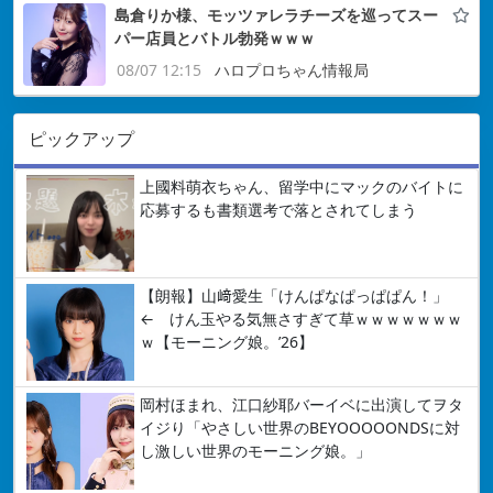
島倉りか様、モッツァレラチーズを巡ってスー
パー店員とバトル勃発ｗｗｗ
08/07 12:15
ハロプロちゃん情報局
ピックアップ
上國料萌衣ちゃん、留学中にマックのバイトに
応募するも書類選考で落とされてしまう
【朗報】山﨑愛生「けんぱなぱっぱぱん！」
← けん玉やる気無さすぎて草ｗｗｗｗｗｗｗ
ｗ【モーニング娘。’26】
岡村ほまれ、江口紗耶バーイベに出演してヲタ
イジり「やさしい世界のBEYOOOOONDSに対
し激しい世界のモーニング娘。」