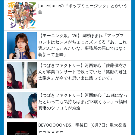
Juice=Juiceの『ポップミュージック』とかいう
曲
【モーニング娘。’26】岡村ほまれ「アップフ
ロントはセンスがちょっとズレてる『あ、これ
選ぶんだぁ』みたいな。事務所の悪口ではなく
斬新って意味」
【つばきファクトリー】河西結心「佐藤優樹さ
んが卒業コンサートで歌っていた『笑顔の君は
太陽さ』が今でも思い出に残っていて」
【つばきファクトリー】河西結心「23歳になっ
たといっても気持ちはまだ18歳くらい」→福田
真琳のツッコミが秀逸
BEYOOOOONDS、明後日（8月7日）重大発表
ｗｗｗｗｗｗ