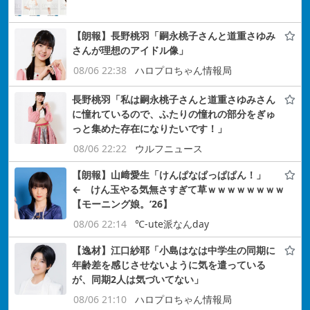
【朗報】長野桃羽「嗣永桃子さんと道重さゆみ
さんが理想のアイドル像」
08/06 22:38
ハロプロちゃん情報局
長野桃羽「私は嗣永桃子さんと道重さゆみさん
に憧れているので、ふたりの憧れの部分をぎゅ
っと集めた存在になりたいです！」
08/06 22:22
ウルフニュース
【朗報】山﨑愛生「けんぱなぱっぱぱん！」
← けん玉やる気無さすぎて草ｗｗｗｗｗｗｗｗ
【モーニング娘。’26】
08/06 22:14
℃-ute派なんday
【逸材】江口紗耶「小島はなは中学生の同期に
年齢差を感じさせないように気を遣っている
が、同期2人は気づいてない」
08/06 21:10
ハロプロちゃん情報局