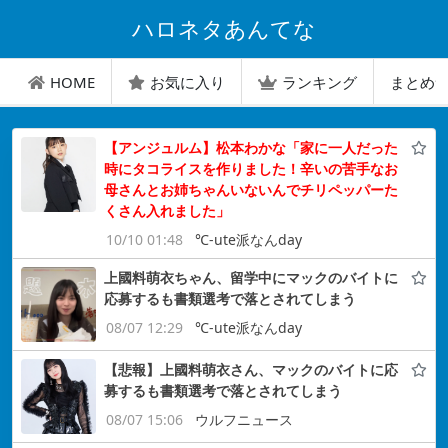
ハロネタあんてな
HOME
お気に入り
ランキング
まとめ
【アンジュルム】松本わかな「家に一人だった
時にタコライスを作りました！辛いの苦手なお
母さんとお姉ちゃんいないんでチリペッパーた
くさん入れました」
10/10 01:48
℃-ute派なんday
上國料萌衣ちゃん、留学中にマックのバイトに
応募するも書類選考で落とされてしまう
08/07 12:29
℃-ute派なんday
【悲報】上國料萌衣さん、マックのバイトに応
募するも書類選考で落とされてしまう
08/07 15:06
ウルフニュース