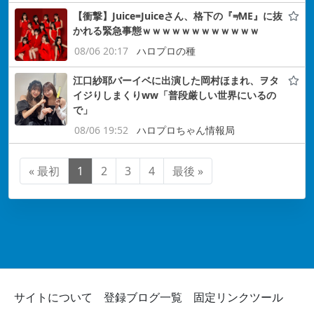
【衝撃】Juice=Juiceさん、格下の『≠ME』に抜
かれる緊急事態ｗｗｗｗｗｗｗｗｗｗｗｗ
08/06 20:17
ハロプロの種
江口紗耶バーイベに出演した岡村ほまれ、ヲタ
イジりしまくりww「普段厳しい世界にいるの
で」
08/06 19:52
ハロプロちゃん情報局
« 最初
1
2
3
4
最後 »
サイトについて
登録ブログ一覧
固定リンクツール