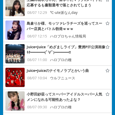
応募するも書類選考で落とされてしまう
08/07 12:29
℃-ute派なんday
島倉りか様、モッツァレラチーズを巡ってスー
パー店員とバトル勃発ｗｗｗ
08/07 12:15
ハロプロちゃん情報局
Juice=Juice「めざましライブ」豊洲PIT公演画像
ｷﾀ━━━━(ﾟ∀ﾟ)━━━━!!
08/07 11:00
ハロプロの種
Juice=Juiceのナイモノラブとかいう曲
08/07 10:04
ウルフニュース
小野田紗栞ってスーパーアイドルスーパー人気
メンになれる可能性あったよな？
08/07 09:30
ハロプロの種