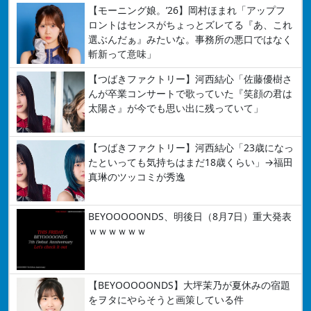
【モーニング娘。’26】岡村ほまれ「アップフ
ロントはセンスがちょっとズレてる『あ、これ
選ぶんだぁ』みたいな。事務所の悪口ではなく
斬新って意味」
【つばきファクトリー】河西結心「佐藤優樹さ
んが卒業コンサートで歌っていた『笑顔の君は
太陽さ』が今でも思い出に残っていて」
【つばきファクトリー】河西結心「23歳になっ
たといっても気持ちはまだ18歳くらい」→福田
真琳のツッコミが秀逸
BEYOOOOONDS、明後日（8月7日）重大発表
ｗｗｗｗｗｗ
【BEYOOOOONDS】大坪茉乃が夏休みの宿題
をヲタにやらそうと画策している件