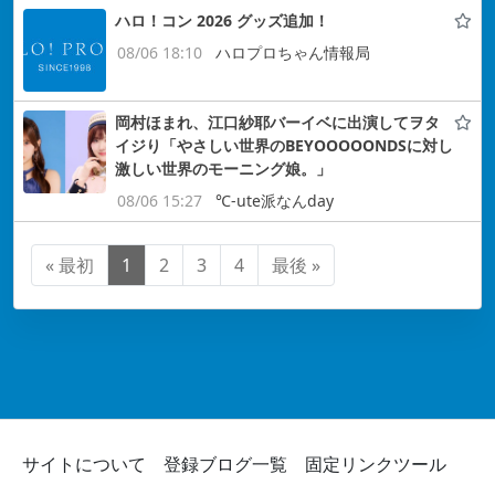
ハロ！コン 2026 グッズ追加！
08/06 18:10
ハロプロちゃん情報局
岡村ほまれ、江口紗耶バーイベに出演してヲタ
イジり「やさしい世界のBEYOOOOONDSに対し
激しい世界のモーニング娘。」
08/06 15:27
℃-ute派なんday
« 最初
1
2
3
4
最後 »
サイトについて
登録ブログ一覧
固定リンクツール