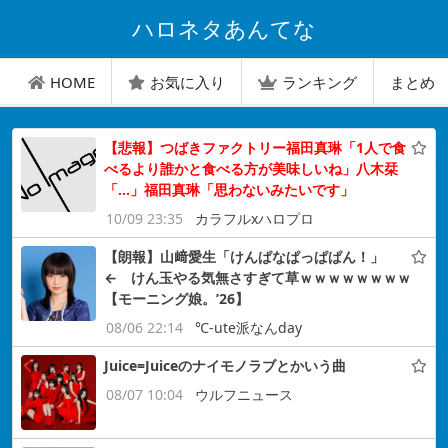
ハロネタあんてな
HOME
お気に入り
ランキング
まとめ
【悲報】つばきファクトリー福田真琳「1人で食
べるより誰かと食べる方が美味しいね」八木栞
「…」福田真琳「思わないみたいです」
10/09 23:35
カラフルxハロプロ
【朗報】山﨑愛生「けんぱなぱっぱぱん！」
← けん玉やる気無さすぎて草ｗｗｗｗｗｗｗｗ
【モーニング娘。’26】
08/06 22:14
℃-ute派なんday
Juice=Juiceのナイモノラブとかいう曲
08/07 10:04
ウルフニュース