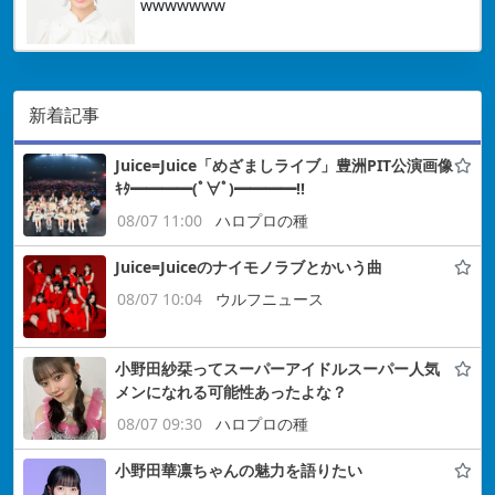
wwwwwww
新着記事
Juice=Juice「めざましライブ」豊洲PIT公演画像
ｷﾀ━━━━(ﾟ∀ﾟ)━━━━!!
08/07 11:00
ハロプロの種
Juice=Juiceのナイモノラブとかいう曲
08/07 10:04
ウルフニュース
小野田紗栞ってスーパーアイドルスーパー人気
メンになれる可能性あったよな？
08/07 09:30
ハロプロの種
小野田華凛ちゃんの魅力を語りたい