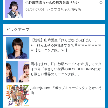
小野田華凛ちゃんの魅力を語りたい
08/07 07:04
ハロプロちゃん情報局
ピックアップ
【朗報】山﨑愛生「けんぱなぱっぱぱん！」
← けん玉やる気無さすぎて草ｗｗｗｗｗｗｗ
ｗ【モーニング娘。’26】
岡村ほまれ、江口紗耶バーイベに出演してヲタ
イジり「やさしい世界のBEYOOOOONDSに対
し激しい世界のモーニング娘。」
Juice=Juiceの『ポップミュージック』とかいう
曲