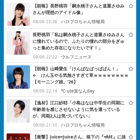
【朗報】長野桃羽「嗣永桃子さんと道重さゆみ
さんが理想のアイドル像」
08/06 22:38
ハロプロちゃん情報局
長野桃羽「私は嗣永桃子さんと道重さゆみさん
に憧れているので、ふたりの憧れの部分をぎゅ
っと集めた存在になりたいです！」
08/06 22:22
ウルフニュース
【朗報】山﨑愛生「けんぱなぱっぱぱん！」
← けん玉やる気無さすぎて草ｗｗｗｗｗｗｗｗ
【モーニング娘。’26】
08/06 22:14
℃-ute派なんday
【逸材】江口紗耶「小島はなは中学生の同期に
年齢差を感じさせないように気を遣っている
が、同期2人は気づいてない」
08/06 21:10
ハロプロちゃん情報局
【衝撃】Juice=Juiceさん、格下の『≠ME』に抜