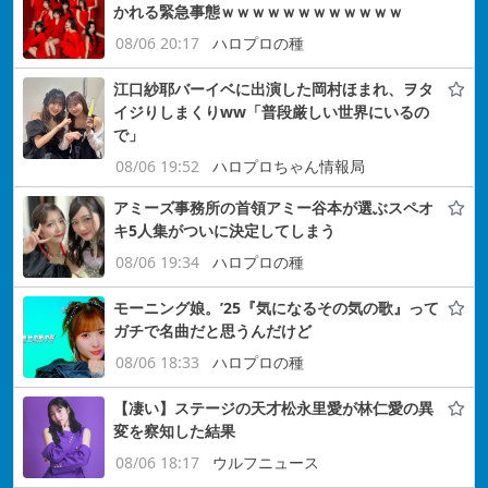
かれる緊急事態ｗｗｗｗｗｗｗｗｗｗｗｗ
08/06 20:17
ハロプロの種
江口紗耶バーイベに出演した岡村ほまれ、ヲタ
イジりしまくりww「普段厳しい世界にいるの
で」
08/06 19:52
ハロプロちゃん情報局
アミーズ事務所の首領アミー谷本が選ぶスペオ
キ5人集がついに決定してしまう
08/06 19:34
ハロプロの種
モーニング娘。’25『気になるその気の歌』って
ガチで名曲だと思うんだけど
08/06 18:33
ハロプロの種
【凄い】ステージの天才松永里愛が林仁愛の異
変を察知した結果
08/06 18:17
ウルフニュース