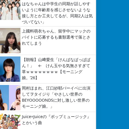
はなちゃんは中学生の同期が話しやす
いように年齢差を感じさせないような
接し方とか工夫してるが、同期2人は気
づいてない」
上國料萌衣ちゃん、留学中にマックの
バイトに応募するも書類選考で落とさ
れてしまう
【朗報】山﨑愛生「けんぱなぱっぱぱ
ん！」 ← けん玉やる気無さすぎて
草ｗｗｗｗｗｗｗｗ【モーニング
娘。’26】
岡村ほまれ、江口紗耶バーイベに出演
してヲタイジり「やさしい世界の
BEYOOOOONDSに対し激しい世界の
モーニング娘。」
Juice=Juiceの『ポップミュージック』
とかいう曲