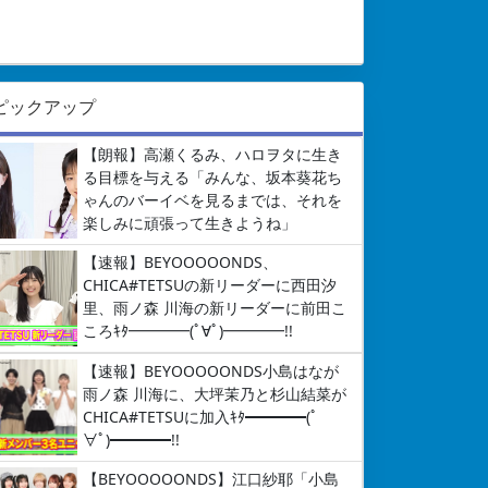
ピックアップ
【朗報】高瀬くるみ、ハロヲタに生き
る目標を与える「みんな、坂本葵花ち
ゃんのバーイベを見るまでは、それを
楽しみに頑張って生きようね」
【速報】BEYOOOOONDS、
CHICA#TETSUの新リーダーに西田汐
里、雨ノ森 川海の新リーダーに前田こ
ころｷﾀ━━━━(ﾟ∀ﾟ)━━━━!!
【速報】BEYOOOOONDS小島はなが
雨ノ森 川海に、大坪茉乃と杉山結菜が
CHICA#TETSUに加入ｷﾀ━━━━(ﾟ
∀ﾟ)━━━━!!
【BEYOOOOONDS】江口紗耶「小島