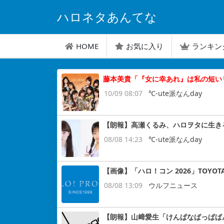
ハロネタあんてな
HOME
お気に入り
ランキン
藤本美貴「『女に幸あれ』は私の短い
10/09 08:07
℃-ute派なんday
【朗報】高瀬くるみ、ハロヲタに生き
08/08 14:23
℃-ute派なんday
【画像】「ハロ！コン 2026」TOYOT
08/08 13:09
ウルフニュース
【朗報】山﨑愛生「けんぱなぱっぱぱ