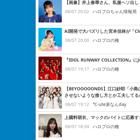
【画像】井上春華さん、私服ヘソ出し
08/07 20:02
ハロプロちゃん情報局
AI開発で大バズリした宮本佳林が「Cloud
08/07 20:00
ハロプロの種
『IDOL RUNWAY COLLECTION』にJ
08/07 19:17
ハロプロの種
【BEYOOOOONDS】江口紗耶「
させないような接し方とか工夫してる
08/07 19:12
℃-ute派なんday
上國料萌衣、マックのバイトに応募す
08/07 18:34
ハロプロの種