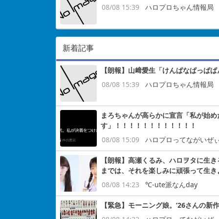
08/08 15:39
ハロプロちゃん情報局
新着記事
【朗報】山﨑愛生「けんぱなぱっぱぱ
08/08 15:39
ハロプロちゃん情報局
まろちゃんが高らかに宣言「私が始め
す」！！！！！！！！！！！！
08/08 15:09
ハロプロってながいぜ
【朗報】高瀬くるみ、ハロヲタに生き
までは、それを楽しみに頑張って生き
08/08 14:23
℃-ute派なんday
【緊急】モーニング娘。’26さんの新作