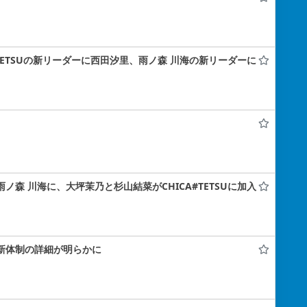
A#TETSUの新リーダーに西田汐里、雨ノ森 川海の新リーダーに
雨ノ森 川海に、大坪茉乃と杉山結菜がCHICA#TETSUに加入
！新体制の詳細が明らかに