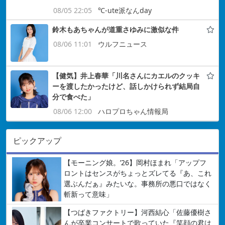
08/05 22:05
℃-ute派なんday
鈴木もあちゃんが道重さゆみに激似な件
08/06 11:01
ウルフニュース
【健気】井上春華「川名さんにカエルのクッキ
ーを渡したかったけど、話しかけられず結局自
分で食べた」
08/06 12:00
ハロプロちゃん情報局
ピックアップ
【モーニング娘。’26】岡村ほまれ「アップフ
ロントはセンスがちょっとズレてる『あ、これ
選ぶんだぁ』みたいな。事務所の悪口ではなく
斬新って意味」
【つばきファクトリー】河西結心「佐藤優樹さ
んが卒業コンサートで歌っていた『笑顔の君は