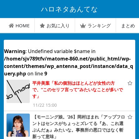
ハロネタあんてな
HOME
お気に入り
ランキング
まとめ
Warning
: Undefined variable $name in
/home/sjv789tfv/matome-860.net/public_html/wp-
content/themes/wp_antenna_post/instance/data_q
uery.php
on line
9
平井美葉「私の個別はほとんどが女性の方
で、“このセリフ言って”みたいなことが多いで
す」
11/22 15:00
【モーニング娘。’26】岡村ほまれ「アップフロ
ントはセンスがちょっとズレてる『あ、これ選
ぶんだぁ』みたいな。事務所の悪口ではなく斬
新って意味」