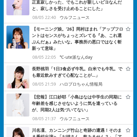
正直寂しかった、でもこれが新しいビヨなんだ
と、寂しさを受け止めることにした」
08/05 22:40
ウルフニュース
【モーニング娘。’26】岡村ほまれ「アップフロ
ントはセンスがちょっとズレてる『あ、これ選
ぶんだぁ』みたいな。事務所の悪口ではなく斬
新って意味」
08/05 22:05
℃-ute派なんday
長野桃羽「1日3食必ず牛乳。白米でも牛乳。で
も最近飲みすぎて心配なことが…」
08/05 21:59
ハロプロちゃん情報局
【悲報】江口紗耶「小島はなは中学生の同期に
年齢差を感じさせないように気を遣っている
が、同期2人は気づいてない」
08/05 21:37
ウルフニュース
川名凜、カンニング竹山と奇跡の遭遇！そのま
ま番組出演へ「お姉さん、飲みません？」「ア