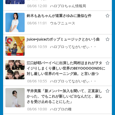
08/06 12:00
ハロプロちゃん情報局
鈴木もあちゃんが道重さゆみに激似な件
08/06 11:01
ウルフニュース
Juice=Juiceのポップミュージックとかいう曲
08/06 10:59
ハロプロってながいぜぃ・・
江口紗耶バーイベに出演した岡村ほまれがヲタ
イジりしまくり優しい世界のBEYOOOOONDSに
対し厳しい世界のモーニング娘。と言い放つ
08/06 10:55
ハロプロってながいぜぃ・・
平井美葉「新メンバー加入を聞いて、正直寂し
かった、でもこれが新しいビヨなんだと、寂し
さを受け止めることにした」
08/06 10:00
ハロプロの種