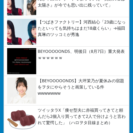
太陽さ』が今でも思い出に残っていて」
【つばきファクトリー】河西結心「23歳になっ
たといっても気持ちはまだ18歳くらい」→福田
真琳のツッコミが秀逸
BEYOOOOONDS、明後日（8月7日）重大発表
ｗｗｗｗｗｗ
【BEYOOOOONDS】大坪茉乃が夏休みの宿題
をヲタにやらそうと画策している件
wwwwwww
ツイッタラX「痩せ型夫に赤福買ってきてと頼
んだら2個入り買ってきて2人で分けようと言わ
れて驚愕した」（ハロヲタ目線まとめ）