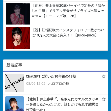
【朗報】井上春華20歳バーイベで定番の「親か
らの手紙」でリアル実母がサプライズ出演ｗｗ
ｗｗｗ【モーニング娘。’26】
【祝】江端妃咲のインスタフォロワー数がつい
に10万人の大台に突入！！【Juice=Juice】
新着記事
ChatGPTに聞いた10年後の18期
08/06 12:05
ハロプロの種
【健気】井上春華「川名さんにカエルのクッキ
ーを渡したかったけど、話しかけられず結局自
分で食べた」