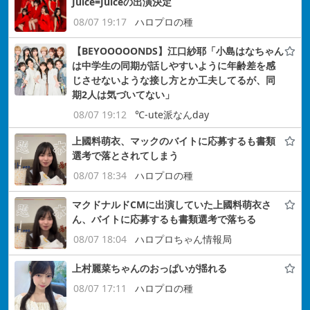
Juice=Juiceの出演決定
08/07 19:17
ハロプロの種
【BEYOOOOONDS】江口紗耶「小島はなちゃん
は中学生の同期が話しやすいように年齢差を感
じさせないような接し方とか工夫してるが、同
期2人は気づいてない」
08/07 19:12
℃-ute派なんday
上國料萌衣、マックのバイトに応募するも書類
選考で落とされてしまう
08/07 18:34
ハロプロの種
マクドナルドCMに出演していた上國料萌衣さ
ん、バイトに応募するも書類選考で落ちる
08/07 18:04
ハロプロちゃん情報局
上村麗菜ちゃんのおっぱいが揺れる
08/07 17:11
ハロプロの種