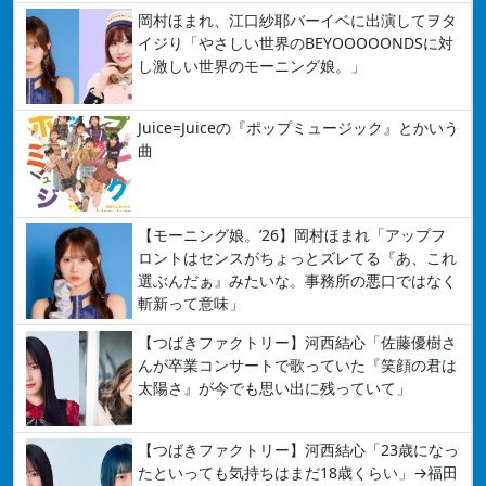
岡村ほまれ、江口紗耶バーイベに出演してヲタ
イジり「やさしい世界のBEYOOOOONDSに対
し激しい世界のモーニング娘。」
Juice=Juiceの『ポップミュージック』とかいう
曲
【モーニング娘。’26】岡村ほまれ「アップフ
ロントはセンスがちょっとズレてる『あ、これ
選ぶんだぁ』みたいな。事務所の悪口ではなく
斬新って意味」
【つばきファクトリー】河西結心「佐藤優樹さ
んが卒業コンサートで歌っていた『笑顔の君は
太陽さ』が今でも思い出に残っていて」
【つばきファクトリー】河西結心「23歳になっ
たといっても気持ちはまだ18歳くらい」→福田