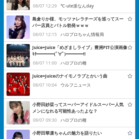
08/07 12:29
℃-ute派なんday
島倉りか様、モッツァレラチーズを巡ってスー
パー店員とバトル勃発ｗｗｗ
08/07 12:15
ハロプロちゃん情報局
Juice=Juice「めざましライブ」豊洲PIT公演画像
ｷﾀ━━━━(ﾟ∀ﾟ)━━━━!!
08/07 11:00
ハロプロの種
Juice=Juiceのナイモノラブとかいう曲
08/07 10:04
ウルフニュース
小野田紗栞ってスーパーアイドルスーパー人気
メンになれる可能性あったよな？
08/07 09:30
ハロプロの種
小野田華凛ちゃんの魅力を語りたい