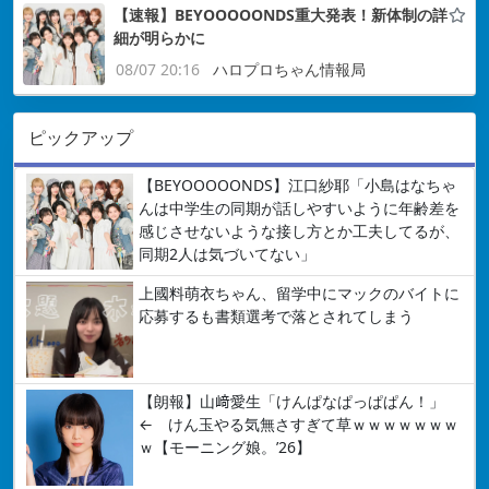
【速報】BEYOOOOONDS重大発表！新体制の詳
細が明らかに
08/07 20:16
ハロプロちゃん情報局
ピックアップ
【BEYOOOOONDS】江口紗耶「小島はなちゃ
んは中学生の同期が話しやすいように年齢差を
感じさせないような接し方とか工夫してるが、
同期2人は気づいてない」
上國料萌衣ちゃん、留学中にマックのバイトに
応募するも書類選考で落とされてしまう
【朗報】山﨑愛生「けんぱなぱっぱぱん！」
← けん玉やる気無さすぎて草ｗｗｗｗｗｗｗ
ｗ【モーニング娘。’26】