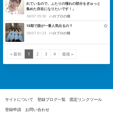
れているので、ふたりの憧れの部分をぎゅっと
集めた存在になりたいです！」
08/07 05:30
ハロプロの種
18期で誰が一番人気出るの？
08/07 01:23
ハロプロの種
« 最初
1
2
3
4
最後 »
サイトについて
登録ブログ一覧
固定リンクツール
登録申請
お問い合わせ