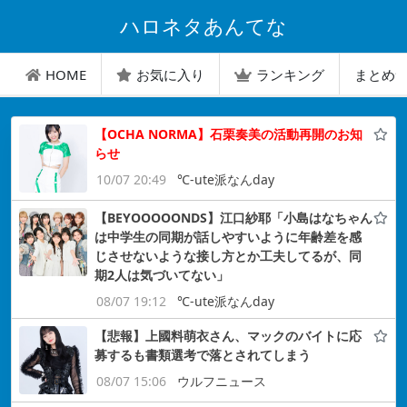
ハロネタあんてな
HOME
お気に入り
ランキング
まとめ
【OCHA NORMA】石栗奏美の活動再開のお知
らせ
10/07 20:49
℃-ute派なんday
【BEYOOOOONDS】江口紗耶「小島はなちゃん
は中学生の同期が話しやすいように年齢差を感
じさせないような接し方とか工夫してるが、同
期2人は気づいてない」
08/07 19:12
℃-ute派なんday
【悲報】上國料萌衣さん、マックのバイトに応
募するも書類選考で落とされてしまう
08/07 15:06
ウルフニュース