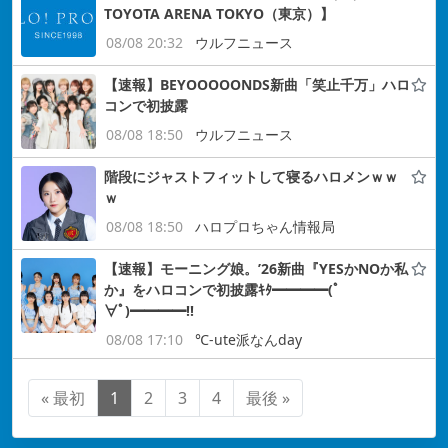
TOYOTA ARENA TOKYO（東京）】
08/08 20:32
ウルフニュース
【速報】BEYOOOOONDS新曲「笑止千万」ハロ
コンで初披露
08/08 18:50
ウルフニュース
階段にジャストフィットして寝るハロメンｗｗ
ｗ
08/08 18:50
ハロプロちゃん情報局
【速報】モーニング娘。’26新曲『YESかNOか私
か』をハロコンで初披露ｷﾀ━━━━(ﾟ
∀ﾟ)━━━━!!
08/08 17:10
℃-ute派なんday
« 最初
1
2
3
4
最後 »