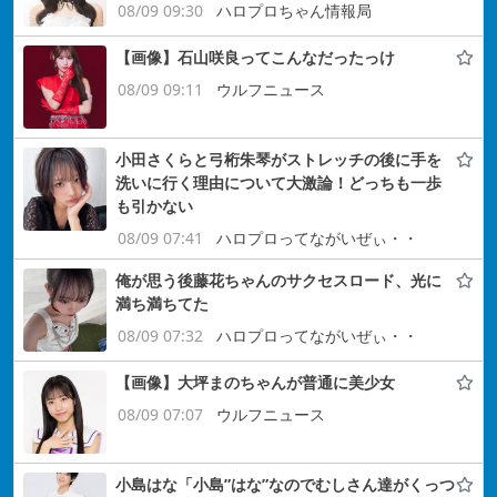
08/09 09:30
ハロプロちゃん情報局
【画像】石山咲良ってこんなだったっけ
08/09 09:11
ウルフニュース
小田さくらと弓桁朱琴がストレッチの後に手を
洗いに行く理由について大激論！どっちも一歩
も引かない
08/09 07:41
ハロプロってながいぜぃ・・
俺が思う後藤花ちゃんのサクセスロード、光に
満ち満ちてた
08/09 07:32
ハロプロってながいぜぃ・・
【画像】大坪まのちゃんが普通に美少女
08/09 07:07
ウルフニュース
小島はな「小島”はな”なのでむしさん達がくっつ