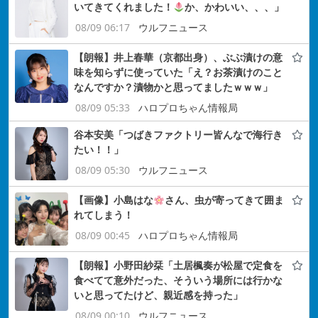
いてきてくれました！
か、かわいい、、、」
08/09 06:17
ウルフニュース
【朗報】井上春華（京都出身）、ぶぶ漬けの意
味を知らずに使っていた「え？お茶漬けのこと
なんですか？漬物かと思ってましたｗｗｗ」
08/09 05:33
ハロプロちゃん情報局
谷本安美「つばきファクトリー皆んなで海行き
たい！！」
08/09 05:30
ウルフニュース
【画像】小島はな
さん、虫が寄ってきて囲ま
れてしまう！
08/09 00:45
ハロプロちゃん情報局
【朗報】小野田紗栞「土居楓奏が松屋で定食を
食べてて意外だった、そういう場所には行かな
いと思ってたけど、親近感を持った」
08/09 00:10
ウルフニュース