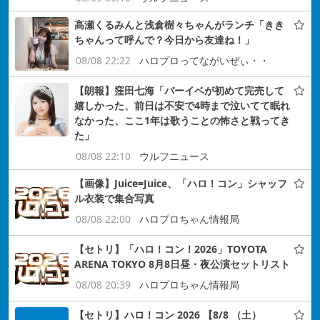
高瀬くるみんと浅倉樹々ちゃんがランチ「きき
ちゃんって呼んで？今日から友達ね！」
08/08 22:22
ハロプロってながいぜぃ・・
【朗報】窪田七海「バーイベが初めて完売して
嬉しかった、前日は不安で4時まで泣いてて眠れ
なかった、ここ1年は歌うことの怖さと戦ってき
た」
08/08 22:10
ウルフニュース
【画像】Juice=Juice、「ハロ！コン」シャッフ
ル衣装で集合写真
08/08 22:00
ハロプロちゃん情報局
【セトリ】「ハロ！コン！2026」TOYOTA
ARENA TOKYO 8月8日昼・夜公演セットリスト
08/08 20:39
ハロプロちゃん情報局
【セトリ】ハロ！コン 2026 【8/8 （土）