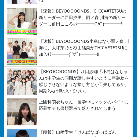
【速報】BEYOOOOONDS、CHICA#TETSUの
新リーダーに西田汐里、雨ノ森 川海の新リー
ダーに前田こころｷﾀ━━━━(ﾟ∀ﾟ)━━━━!!
【速報】BEYOOOOONDS小島はなが雨ノ森 川
海に、大坪茉乃と杉山結菜がCHICA#TETSUに
加入ｷﾀ━━━━(ﾟ∀ﾟ)━━━━!!
【BEYOOOOONDS】江口紗耶「小島はなちゃ
んは中学生の同期が話しやすいように年齢差を
感じさせないような接し方とか工夫してるが、
同期2人は気づいてない」
上國料萌衣ちゃん、留学中にマックのバイトに
応募するも書類選考で落とされてしまう
【朗報】山﨑愛生「けんぱなぱっぱぱん！」