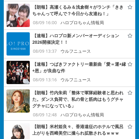
【朗報】高瀬くるみ＆浅倉樹々がランチ「きき
ちゃんって呼んで？今日から友達ね！」
08/09 16:00
ハロプロちゃん情報局
【速報】ハロプロ新メンバーオーディション
2026開催決定！！
08/09 13:37
ウルフニュース
【速報】つばきファクトリー最新曲「愛＝運+縁
+恩」が良曲な件
08/09 13:16
ウルフニュース
【朗報】竹内朱莉「整体で軍隊経験者と思われ
た。ダンス負荷で、私の骨と筋肉はもうグチャ
グチャになっている」
08/09 12:48
ハロプロちゃん情報局
【朗報】米村姫良々、香港遠征のホテルで風呂
上がりを西﨑美空に撮られ拡散されるｗｗｗ