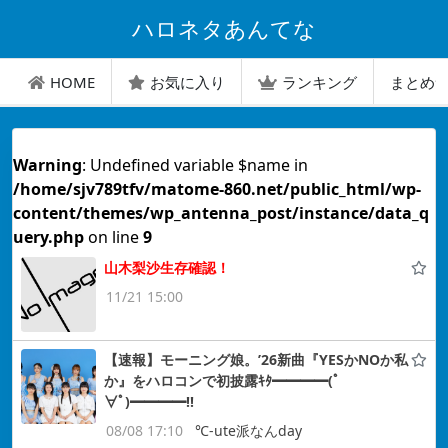
ハロネタあんてな
HOME
お気に入り
ランキング
まとめ
Warning
: Undefined variable $name in
/home/sjv789tfv/matome-860.net/public_html/wp-
content/themes/wp_antenna_post/instance/data_q
uery.php
on line
9
山木梨沙生存確認！
11/21 15:00
【速報】モーニング娘。’26新曲『YESかNOか私
か』をハロコンで初披露ｷﾀ━━━━(ﾟ
∀ﾟ)━━━━!!
08/08 17:10
℃-ute派なんday