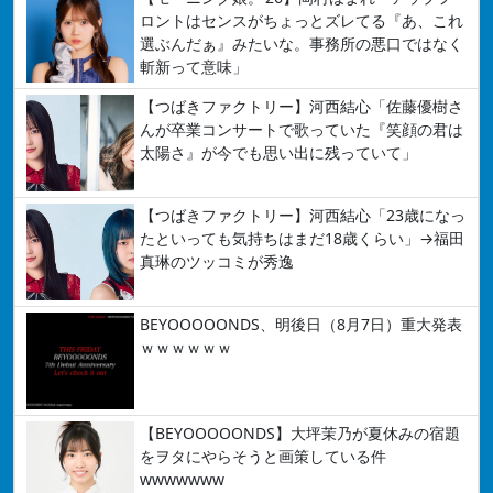
ロントはセンスがちょっとズレてる『あ、これ
選ぶんだぁ』みたいな。事務所の悪口ではなく
斬新って意味」
【つばきファクトリー】河西結心「佐藤優樹さ
んが卒業コンサートで歌っていた『笑顔の君は
太陽さ』が今でも思い出に残っていて」
【つばきファクトリー】河西結心「23歳になっ
たといっても気持ちはまだ18歳くらい」→福田
真琳のツッコミが秀逸
BEYOOOOONDS、明後日（8月7日）重大発表
ｗｗｗｗｗｗ
【BEYOOOOONDS】大坪茉乃が夏休みの宿題
をヲタにやらそうと画策している件
wwwwwww