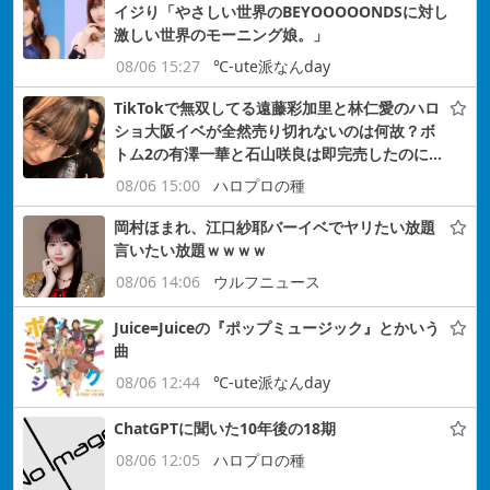
イジり「やさしい世界のBEYOOOOONDSに対し
激しい世界のモーニング娘。」
08/06 15:27
℃-ute派なんday
TikTokで無双してる遠藤彩加里と林仁愛のハロ
ショ大阪イベが全然売り切れないのは何故？ボ
トム2の有澤一華と石山咲良は即完売したのに…
08/06 15:00
ハロプロの種
岡村ほまれ、江口紗耶バーイベでヤリたい放題
言いたい放題ｗｗｗｗ
08/06 14:06
ウルフニュース
Juice=Juiceの『ポップミュージック』とかいう
曲
08/06 12:44
℃-ute派なんday
ChatGPTに聞いた10年後の18期
08/06 12:05
ハロプロの種