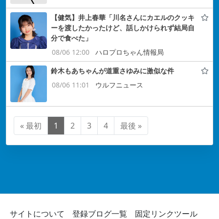
【健気】井上春華「川名さんにカエルのクッキ
ーを渡したかったけど、話しかけられず結局自
分で食べた」
08/06 12:00
ハロプロちゃん情報局
鈴木もあちゃんが道重さゆみに激似な件
08/06 11:01
ウルフニュース
« 最初
1
2
3
4
最後 »
サイトについて
登録ブログ一覧
固定リンクツール