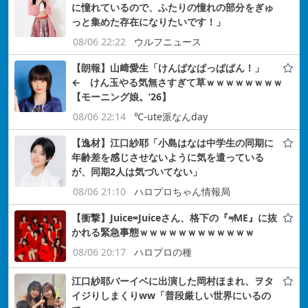
に憧れているので、ふたりの憧れの部分をぎゅ
っと集めた存在になりたいです！」
08/06 22:22
ウルフニュース
【朗報】山﨑愛生「けんぱなぱっぱぱん！」
← けん玉やる気無さすぎて草ｗｗｗｗｗｗｗｗ
【モーニング娘。’26】
08/06 22:14
℃-ute派なんday
【逸材】江口紗耶「小島はなは中学生の同期に
年齢差を感じさせないように気を遣っている
が、同期2人は気づいてない」
08/06 21:10
ハロプロちゃん情報局
【衝撃】Juice=Juiceさん、格下の『≠ME』に抜
かれる緊急事態ｗｗｗｗｗｗｗｗｗｗｗｗ
08/06 20:17
ハロプロの種
江口紗耶バーイベに出演した岡村ほまれ、ヲタ
イジりしまくりww「普段厳しい世界にいるの