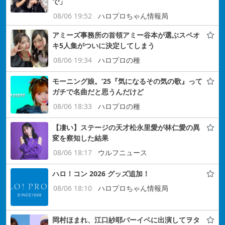
で」
08/06 19:52
ハロプロちゃん情報局
アミーズ事務所の首領アミー谷本が選ぶスペオ
キ5人集がついに決定してしまう
08/06 19:34
ハロプロの種
モーニング娘。’25『気になるその気の歌』って
ガチで名曲だと思うんだけど
08/06 18:33
ハロプロの種
【凄い】ステージの天才松永里愛が林仁愛の異
変を察知した結果
08/06 18:17
ウルフニュース
ハロ！コン 2026 グッズ追加！
08/06 18:10
ハロプロちゃん情報局
岡村ほまれ、江口紗耶バーイベに出演してヲタ