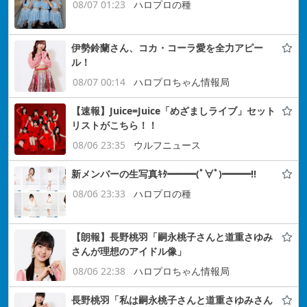
08/07 01:23
ハロプロの種
伊勢鈴蘭さん、コカ・コーラ愛を全力アピー
ル！
08/07 00:14
ハロプロちゃん情報局
【速報】Juice=Juice「めざましライブ」セット
リストがこちら！！
08/06 23:35
ウルフニュース
新メンバーの生写真ｷﾀ━━━(ﾟ∀ﾟ)━━━!!
08/06 23:33
ハロプロの種
【朗報】長野桃羽「嗣永桃子さんと道重さゆみ
さんが理想のアイドル像」
08/06 22:38
ハロプロちゃん情報局
長野桃羽「私は嗣永桃子さんと道重さゆみさん