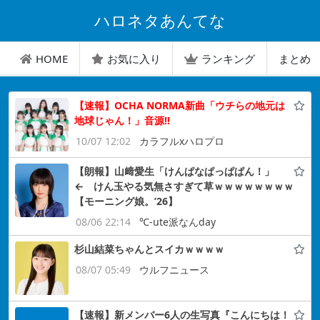
ハロネタあんてな
HOME
お気に入り
ランキング
まとめ
【速報】OCHA NORMA新曲「ウチらの地元は
地球じゃん！」音源!!
10/07 12:02
カラフルxハロプロ
【朗報】山﨑愛生「けんぱなぱっぱぱん！」
← けん玉やる気無さすぎて草ｗｗｗｗｗｗｗｗ
【モーニング娘。’26】
08/06 22:14
℃-ute派なんday
杉山結菜ちゃんとスイカｗｗｗｗ
08/07 05:49
ウルフニュース
【速報】新メンバー6人の生写真『こんにちは！