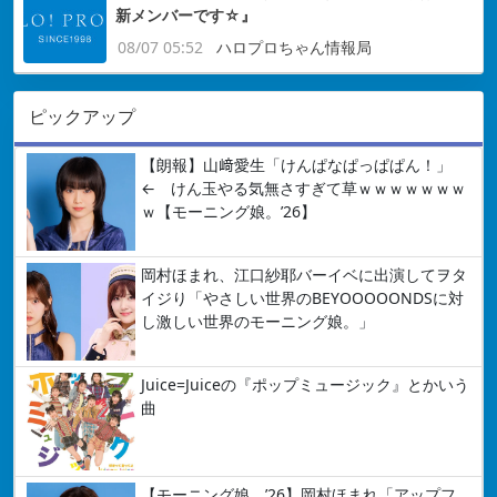
新メンバーです☆』
08/07 05:52
ハロプロちゃん情報局
ピックアップ
【朗報】山﨑愛生「けんぱなぱっぱぱん！」
← けん玉やる気無さすぎて草ｗｗｗｗｗｗｗ
ｗ【モーニング娘。’26】
岡村ほまれ、江口紗耶バーイベに出演してヲタ
イジり「やさしい世界のBEYOOOOONDSに対
し激しい世界のモーニング娘。」
Juice=Juiceの『ポップミュージック』とかいう
曲
【モーニング娘。’26】岡村ほまれ「アップフ