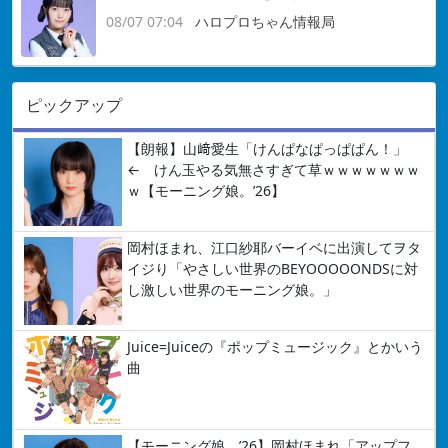
08/07 07:04
ハロプロちゃん情報局
ピックアップ
【朗報】山﨑愛生「けんぱなぱっぱぱん！」
← けん玉やる気無さすぎて草ｗｗｗｗｗｗｗ
ｗ【モーニング娘。’26】
岡村ほまれ、江口紗耶バーイベに出演してヲタ
イジり「やさしい世界のBEYOOOOONDSに対
し激しい世界のモーニング娘。」
Juice=Juiceの『ポップミュージック』とかいう
曲
【モーニング娘。’26】岡村ほまれ「アップフ