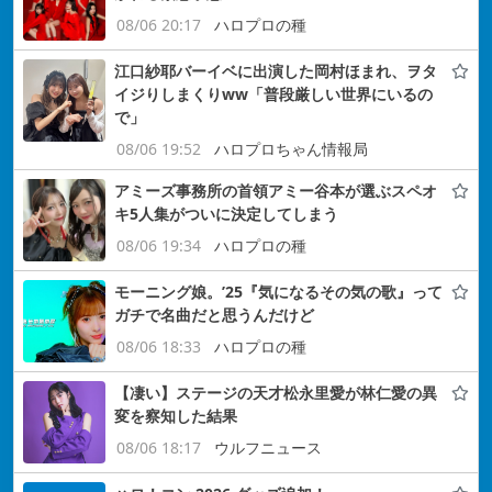
08/06 20:17
ハロプロの種
江口紗耶バーイベに出演した岡村ほまれ、ヲタ
イジりしまくりww「普段厳しい世界にいるの
で」
08/06 19:52
ハロプロちゃん情報局
アミーズ事務所の首領アミー谷本が選ぶスペオ
キ5人集がついに決定してしまう
08/06 19:34
ハロプロの種
モーニング娘。’25『気になるその気の歌』って
ガチで名曲だと思うんだけど
08/06 18:33
ハロプロの種
【凄い】ステージの天才松永里愛が林仁愛の異
変を察知した結果
08/06 18:17
ウルフニュース