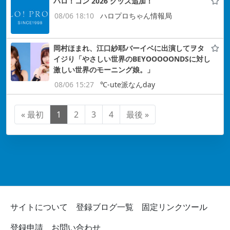
ハロ！コン 2026 グッズ追加！
08/06 18:10
ハロプロちゃん情報局
岡村ほまれ、江口紗耶バーイベに出演してヲタ
イジり「やさしい世界のBEYOOOOONDSに対し
激しい世界のモーニング娘。」
08/06 15:27
℃-ute派なんday
« 最初
1
2
3
4
最後 »
サイトについて
登録ブログ一覧
固定リンクツール
登録申請
お問い合わせ