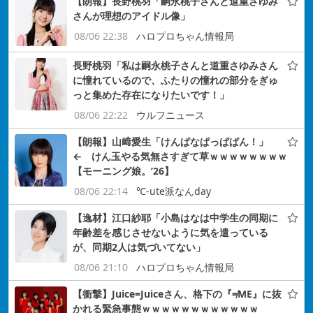
【朗報】長野桃羽「嗣永桃子さんと道重さゆみ
さんが理想のアイドル像」
08/06 22:38
ハロプロちゃん情報局
長野桃羽「私は嗣永桃子さんと道重さゆみさん
に憧れているので、ふたりの憧れの部分をぎゅ
っと集めた存在になりたいです！」
08/06 22:22
ウルフニュース
【朗報】山﨑愛生「けんぱなぱっぱぱん！」
← けん玉やる気無さすぎて草ｗｗｗｗｗｗｗｗ
【モーニング娘。’26】
08/06 22:14
℃-ute派なんday
【逸材】江口紗耶「小島はなは中学生の同期に
年齢差を感じさせないように気を遣っている
が、同期2人は気づいてない」
08/06 21:10
ハロプロちゃん情報局
【衝撃】Juice=Juiceさん、格下の『≠ME』に抜
かれる緊急事態ｗｗｗｗｗｗｗｗｗｗｗｗ