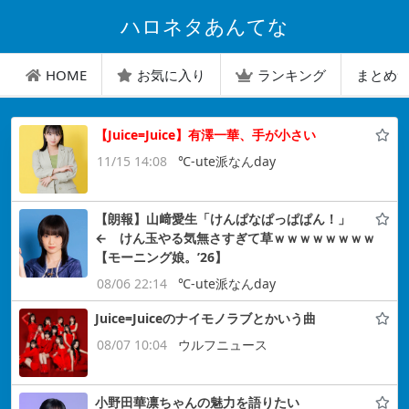
ハロネタあんてな
HOME
お気に入り
ランキング
まとめ
【Juice=Juice】有澤一華、手が小さい
11/15 14:08
℃-ute派なんday
【朗報】山﨑愛生「けんぱなぱっぱぱん！」
← けん玉やる気無さすぎて草ｗｗｗｗｗｗｗｗ
【モーニング娘。’26】
08/06 22:14
℃-ute派なんday
Juice=Juiceのナイモノラブとかいう曲
08/07 10:04
ウルフニュース
小野田華凛ちゃんの魅力を語りたい