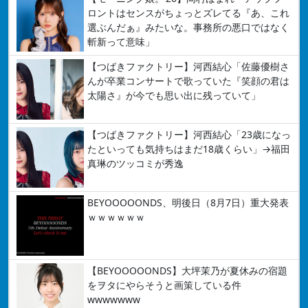
ロントはセンスがちょっとズレてる『あ、これ
選ぶんだぁ』みたいな。事務所の悪口ではなく
斬新って意味」
【つばきファクトリー】河西結心「佐藤優樹さ
んが卒業コンサートで歌っていた『笑顔の君は
太陽さ』が今でも思い出に残っていて」
【つばきファクトリー】河西結心「23歳になっ
たといっても気持ちはまだ18歳くらい」→福田
真琳のツッコミが秀逸
BEYOOOOONDS、明後日（8月7日）重大発表
ｗｗｗｗｗｗ
【BEYOOOOONDS】大坪茉乃が夏休みの宿題
をヲタにやらそうと画策している件
wwwwwww