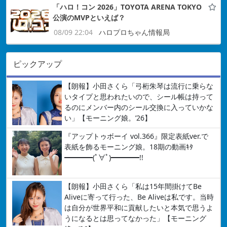
「ハロ！コン 2026」TOYOTA ARENA TOKYO
公演のMVPといえば？
08/09 22:04
ハロプロちゃん情報局
ピックアップ
【朗報】小田さくら「弓桁朱琴は流行に乗らな
いタイプと思われたいので、シール帳は持って
るのにメンバー内のシール交換に入っていかな
い」【モーニング娘。’26】
『アップトゥボーイ vol.366』限定表紙ver.で
表紙を飾るモーニング娘。18期の動画ｷﾀ
━━━━(ﾟ∀ﾟ)━━━━!!
【朗報】小田さくら「私は15年間掛けてBe
Aliveに寄って行った、Be Aliveは私です。当時
は自分が世界平和に貢献したいと本気で思うよ
うになるとは思ってなかった」【モーニング