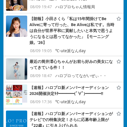
08/09 19:47
ハロプロちゃん情報局
【朗報】小田さくら「私は15年間掛けてBe
Aliveに寄って行った、Be Aliveは私です。当時
は自分が世界平和に貢献したいと本気で思うよ
うになるとは思ってなかった」【モーニング
娘。’26】
08/09 19:05
℃-ute派なんday
最近の筒井澪心ちゃんがお前ら好みの美女にな
ってきている件！！
08/09 18:47
ハロプロってながいぜぃ・・
【速報】ハロプロ新メンバーオーディション
2026開催決定ｷﾀ━━━━(ﾟ∀ﾟ)━━━━!!
08/09 17:36
℃-ute派なんday
【速報】ハロプロ新メンバーオーディションが
テレビでの特集決定！さらに応募年齢上限が
『22歳』に引き上げられる