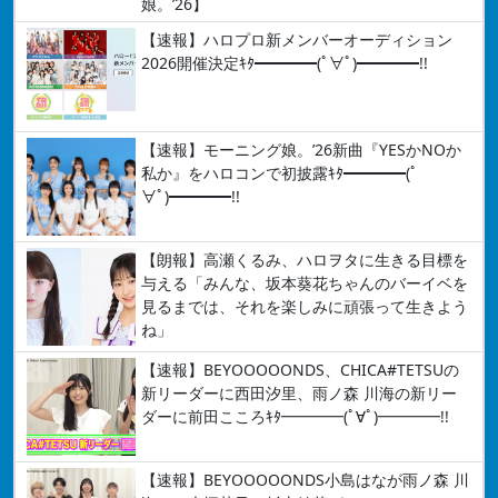
娘。’26】
【速報】ハロプロ新メンバーオーディション
2026開催決定ｷﾀ━━━━(ﾟ∀ﾟ)━━━━!!
【速報】モーニング娘。’26新曲『YESかNOか
私か』をハロコンで初披露ｷﾀ━━━━(ﾟ
∀ﾟ)━━━━!!
【朗報】高瀬くるみ、ハロヲタに生きる目標を
与える「みんな、坂本葵花ちゃんのバーイベを
見るまでは、それを楽しみに頑張って生きよう
ね」
【速報】BEYOOOOONDS、CHICA#TETSUの
新リーダーに西田汐里、雨ノ森 川海の新リー
ダーに前田こころｷﾀ━━━━(ﾟ∀ﾟ)━━━━!!
【速報】BEYOOOOONDS小島はなが雨ノ森 川