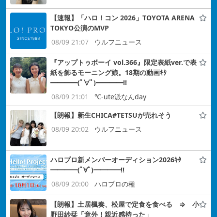
【速報】「ハロ！コン 2026」TOYOTA ARENA
TOKYO公演のMVP
08/09 21:07
ウルフニュース
『アップトゥボーイ vol.366』限定表紙ver.で表
紙を飾るモーニング娘。18期の動画ｷﾀ
━━━━(ﾟ∀ﾟ)━━━━!!
08/09 21:01
℃-ute派なんday
【朗報】新生CHICA#TETSUが売れそう
08/09 20:02
ウルフニュース
ハロプロ新メンバーオーディション2026ｷﾀ
━━━━(ﾟ∀ﾟ)━━━━!!
08/09 20:00
ハロプロの種
【朗報】土居楓奏、松屋で定食を食べる ⇒ 小
野田紗栞「意外！親近感持った」