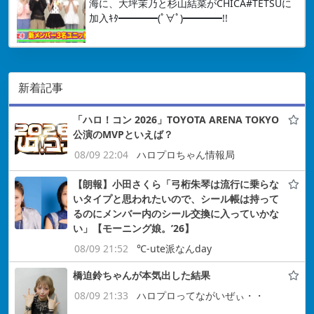
海に、大坪茉乃と杉山結菜がCHICA#TETSUに
加入ｷﾀ━━━━(ﾟ∀ﾟ)━━━━!!
新着記事
「ハロ！コン 2026」TOYOTA ARENA TOKYO
公演のMVPといえば？
08/09 22:04
ハロプロちゃん情報局
【朗報】小田さくら「弓桁朱琴は流行に乗らな
いタイプと思われたいので、シール帳は持って
るのにメンバー内のシール交換に入っていかな
い」【モーニング娘。’26】
08/09 21:52
℃-ute派なんday
橋迫鈴ちゃんが本気出した結果
08/09 21:33
ハロプロってながいぜぃ・・