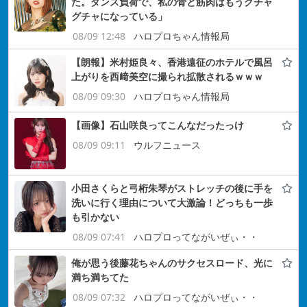
た。ダンス負荷で、私の骨と筋肉はもうグチャ
グチャになっている」
08/09 12:48
ハロプロちゃん情報局
【朗報】米村姫良々、香港遠征のホテルで風呂
上がりを西﨑美空に撮られ拡散されるｗｗｗ
08/09 09:30
ハロプロちゃん情報局
【画像】石山咲良ってこんなだったっけ
08/09 09:11
ウルフニュース
小田さくらと弓桁朱琴がストレッチの後に手を
洗いに行く理由について大激論！どっちも一歩
も引かない
08/09 07:41
ハロプロってながいぜぃ・・
俺が思う後藤花ちゃんのサクセスロード、光に
満ち満ちてた
08/09 07:32
ハロプロってながいぜぃ・・