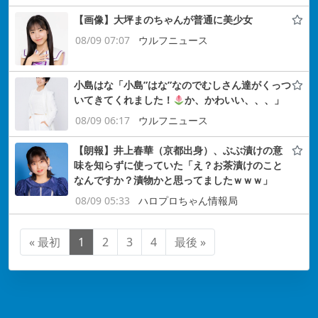
【画像】大坪まのちゃんが普通に美少女
08/09 07:07
ウルフニュース
小島はな「小島”はな”なのでむしさん達がくっつ
いてきてくれました！
か、かわいい、、、」
08/09 06:17
ウルフニュース
【朗報】井上春華（京都出身）、ぶぶ漬けの意
味を知らずに使っていた「え？お茶漬けのこと
なんですか？漬物かと思ってましたｗｗｗ」
08/09 05:33
ハロプロちゃん情報局
« 最初
1
2
3
4
最後 »