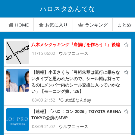
ハロネタあんてな
HOME
お気に入り
ランキング
まとめ
八木メシクッキング『唐揚げを作ろう！』後編
11/15 06:02
ウルフニュース
【朗報】小田さくら「弓桁朱琴は流行に乗らな
いタイプと思われたいので、シール帳は持って
るのにメンバー内のシール交換に入っていかな
い」【モーニング娘。’26】
08/09 21:52
℃-ute派なんday
【速報】「ハロ！コン 2026」TOYOTA ARENA
TOKYO公演のMVP
08/09 21:07
ウルフニュース