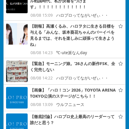
ル戦国時代、私が決着をつけま
す」！！！！！！！！！！！！
08/08 15:09
ハロプロってながいぜぃ・・
【朗報】高瀬くるみ、ハロヲタに生きる目標を
与える「みんな、坂本葵花ちゃんのバーイベを
見るまでは、それを楽しみに頑張って生きよう
ね」
08/08 14:23
℃-ute派なんday
【緊急】モーニング娘。’26さんの新作FSK、全
く完売しない
08/08 14:22
ハロプロってながいぜぃ・・
【画像】「ハロ！コン 2026」TOYOTA ARENA
TOKYO公演のステージがこちら！！
08/08 13:09
ウルフニュース
【徹底討論】ハロプロ史上最高のリーダーって
誰だと思う？