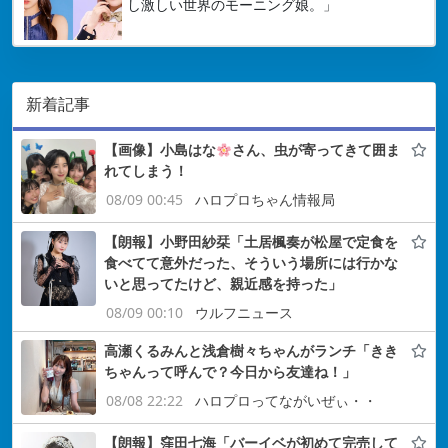
し激しい世界のモーニング娘。」
新着記事
【画像】小島はな
さん、虫が寄ってきて囲ま
れてしまう！
08/09 00:45
ハロプロちゃん情報局
【朗報】小野田紗栞「土居楓奏が松屋で定食を
食べてて意外だった、そういう場所には行かな
いと思ってたけど、親近感を持った」
08/09 00:10
ウルフニュース
高瀬くるみんと浅倉樹々ちゃんがランチ「きき
ちゃんって呼んで？今日から友達ね！」
08/08 22:22
ハロプロってながいぜぃ・・
【朗報】窪田七海「バーイベが初めて完売して