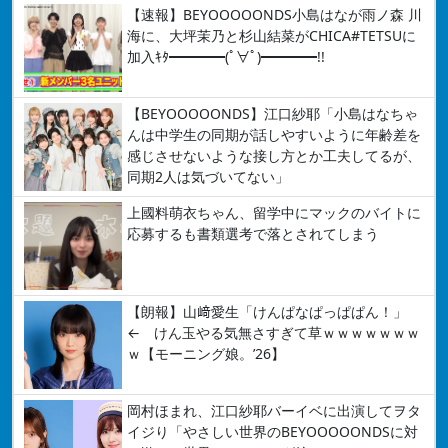
【速報】BEYOOOOONDS小島はなが雨ノ森 川
海に、大坪茉乃と杉山結菜がCHICA#TETSUに
加入ｷﾀ━━━━(ﾟ∀ﾟ)━━━━!!
【BEYOOOOONDS】江口紗耶「小島はなちゃ
んは中学生の同期が話しやすいように年齢差を
感じさせないような接し方とか工夫してるが、
同期2人は気づいてない」
上國料萌衣ちゃん、留学中にマックのバイトに
応募するも書類選考で落とされてしまう
【朗報】山﨑愛生「けんぱなぱっぱぱん！」
← けん玉やる気無さすぎて草ｗｗｗｗｗｗｗ
ｗ【モーニング娘。’26】
岡村ほまれ、江口紗耶バーイベに出演してヲタ
イジり「やさしい世界のBEYOOOOONDSに対