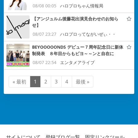
08/08 00:05
ハロプロちゃん情報局
【アンジュルム後藤花出演見合わせのお知ら
せ】
08/07 23:27
ハロプロってながいぜぃ・・
BEYOOOOONDS デビュー７周年記念日に新体
制発表 ８年目からもビヨ～～ンと自在に
08/07 22:54
エンタメアライブ
« 最初
1
2
3
4
最後 »
サイトについて
登録ブログ一覧
固定リンクツール