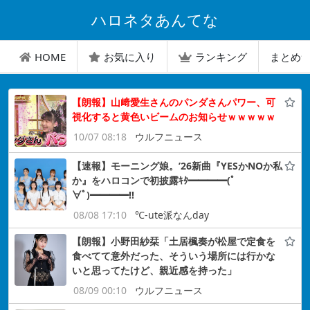
ハロネタあんてな
HOME
お気に入り
ランキング
まとめ
【朗報】山﨑愛生さんのパンダさんパワー、可
視化すると黄色いビームのお知らせｗｗｗｗｗ
10/07 08:18
ウルフニュース
【速報】モーニング娘。’26新曲『YESかNOか私
か』をハロコンで初披露ｷﾀ━━━━(ﾟ
∀ﾟ)━━━━!!
08/08 17:10
℃-ute派なんday
【朗報】小野田紗栞「土居楓奏が松屋で定食を
食べてて意外だった、そういう場所には行かな
いと思ってたけど、親近感を持った」
08/09 00:10
ウルフニュース