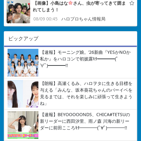
【画像】小島はな
さん、虫が寄ってきて囲ま
れてしまう！
08/09 00:45
ハロプロちゃん情報局
ピックアップ
【速報】モーニング娘。’26新曲『YESかNOか
私か』をハロコンで初披露ｷﾀ━━━━(ﾟ
∀ﾟ)━━━━!!
【朗報】高瀬くるみ、ハロヲタに生きる目標を
与える「みんな、坂本葵花ちゃんのバーイベを
見るまでは、それを楽しみに頑張って生きよう
ね」
【速報】BEYOOOOONDS、CHICA#TETSUの
新リーダーに西田汐里、雨ノ森 川海の新リー
ダーに前田こころｷﾀ━━━━(ﾟ∀ﾟ)━━━━!!