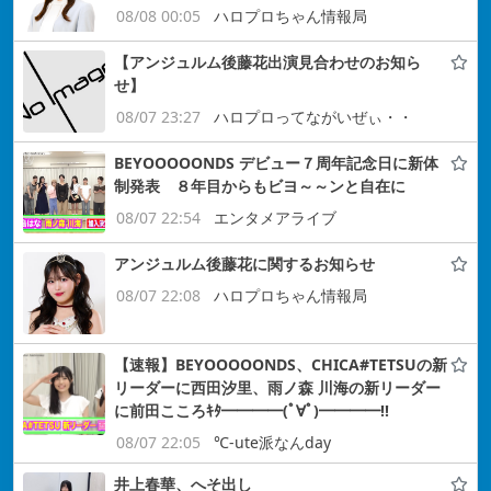
08/08 00:05
ハロプロちゃん情報局
【アンジュルム後藤花出演見合わせのお知ら
せ】
08/07 23:27
ハロプロってながいぜぃ・・
BEYOOOOONDS デビュー７周年記念日に新体
制発表 ８年目からもビヨ～～ンと自在に
08/07 22:54
エンタメアライブ
アンジュルム後藤花に関するお知らせ
08/07 22:08
ハロプロちゃん情報局
【速報】BEYOOOOONDS、CHICA#TETSUの新
リーダーに西田汐里、雨ノ森 川海の新リーダー
に前田こころｷﾀ━━━━(ﾟ∀ﾟ)━━━━!!
08/07 22:05
℃-ute派なんday
井上春華、へそ出し