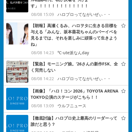
す」！！！！！！！！！！！！
08/08 15:09
ハロプロってながいぜぃ・・
【朗報】高瀬くるみ、ハロヲタに生きる目標を
与える「みんな、坂本葵花ちゃんのバーイベを
見るまでは、それを楽しみに頑張って生きよう
ね」
08/08 14:23
℃-ute派なんday
【緊急】モーニング娘。’26さんの新作FSK、全
く完売しない
08/08 14:22
ハロプロってながいぜぃ・・
【画像】「ハロ！コン 2026」TOYOTA ARENA
TOKYO公演のステージがこちら！！
08/08 13:09
ウルフニュース
【徹底討論】ハロプロ史上最高のリーダーって
誰だと思う？