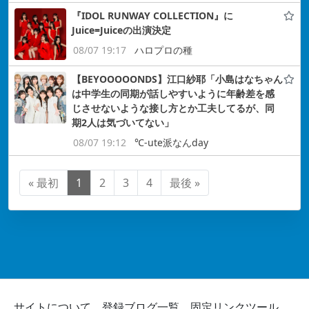
『IDOL RUNWAY COLLECTION』に
Juice=Juiceの出演決定
08/07 19:17
ハロプロの種
【BEYOOOOONDS】江口紗耶「小島はなちゃん
は中学生の同期が話しやすいように年齢差を感
じさせないような接し方とか工夫してるが、同
期2人は気づいてない」
08/07 19:12
℃-ute派なんday
« 最初
1
2
3
4
最後 »
サイトについて
登録ブログ一覧
固定リンクツール