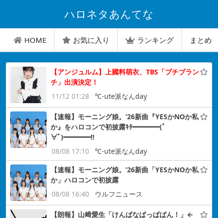
ハロネタあんてな
HOME
お気に入り
ランキング
まとめ
【アンジュルム】上國料萌衣、TBS「プチブラン
チ」出演決定！
11/12 01:28
℃-ute派なんday
【速報】モーニング娘。’26新曲『YESかNOか私
か』をハロコンで初披露ｷﾀ━━━━(ﾟ
∀ﾟ)━━━━!!
08/08 17:10
℃-ute派なんday
【速報】モーニング娘。’26新曲「YESかNOか私
か」ハロコンで初披露
08/08 16:40
ウルフニュース
【朗報】山﨑愛生「けんぱなぱっぱぱん！」←