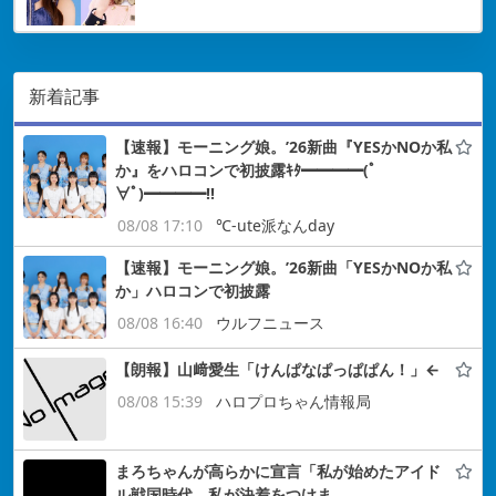
新着記事
【速報】モーニング娘。’26新曲『YESかNOか私
か』をハロコンで初披露ｷﾀ━━━━(ﾟ
∀ﾟ)━━━━!!
08/08 17:10
℃-ute派なんday
【速報】モーニング娘。’26新曲「YESかNOか私
か」ハロコンで初披露
08/08 16:40
ウルフニュース
【朗報】山﨑愛生「けんぱなぱっぱぱん！」←
08/08 15:39
ハロプロちゃん情報局
まろちゃんが高らかに宣言「私が始めたアイド
ル戦国時代、私が決着をつけま