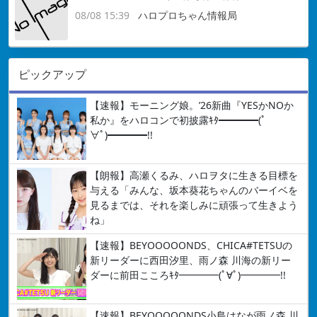
08/08 15:39
ハロプロちゃん情報局
ピックアップ
【速報】モーニング娘。’26新曲『YESかNOか
私か』をハロコンで初披露ｷﾀ━━━━(ﾟ
∀ﾟ)━━━━!!
【朗報】高瀬くるみ、ハロヲタに生きる目標を
与える「みんな、坂本葵花ちゃんのバーイベを
見るまでは、それを楽しみに頑張って生きよう
ね」
【速報】BEYOOOOONDS、CHICA#TETSUの
新リーダーに西田汐里、雨ノ森 川海の新リー
ダーに前田こころｷﾀ━━━━(ﾟ∀ﾟ)━━━━!!
【速報】BEYOOOOONDS小島はなが雨ノ森 川