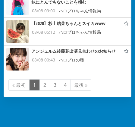
妹にとんでもないことを頼む
08/08 09:00
ハロプロちゃん情報局
【ﾒﾛﾒﾛ】杉山結菜ちゃんとスイカwww
08/08 05:12
ハロプロちゃん情報局
アンジュルム後藤花出演見合わせのお知らせ
08/08 00:43
ハロプロの種
« 最初
1
2
3
4
最後 »