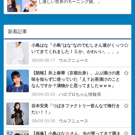
し激しい世界のモーニング娘。」
新着記事
小島はな「小島”はな”なのでむしさん達がくっつ
いてきてくれました！
か、かわいい、、、」
08/09 06:17
ウルフニュース
【朗報】井上春華（京都出身）、ぶぶ漬けの意
味を知らずに使っていた「え？お茶漬けのこと
なんですか？漬物かと思ってましたｗｗｗ」
08/09 05:33
ハロプロちゃん情報局
谷本安美「つばきファクトリー皆んなで海行き
たい！！」
08/09 05:30
ウルフニュース
【画像】小島はな
さん、虫が寄ってきて囲ま