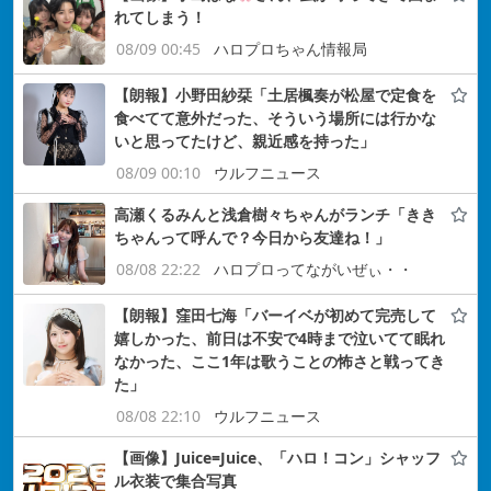
れてしまう！
08/09 00:45
ハロプロちゃん情報局
【朗報】小野田紗栞「土居楓奏が松屋で定食を
食べてて意外だった、そういう場所には行かな
いと思ってたけど、親近感を持った」
08/09 00:10
ウルフニュース
高瀬くるみんと浅倉樹々ちゃんがランチ「きき
ちゃんって呼んで？今日から友達ね！」
08/08 22:22
ハロプロってながいぜぃ・・
【朗報】窪田七海「バーイベが初めて完売して
嬉しかった、前日は不安で4時まで泣いてて眠れ
なかった、ここ1年は歌うことの怖さと戦ってき
た」
08/08 22:10
ウルフニュース
【画像】Juice=Juice、「ハロ！コン」シャッフ
ル衣装で集合写真