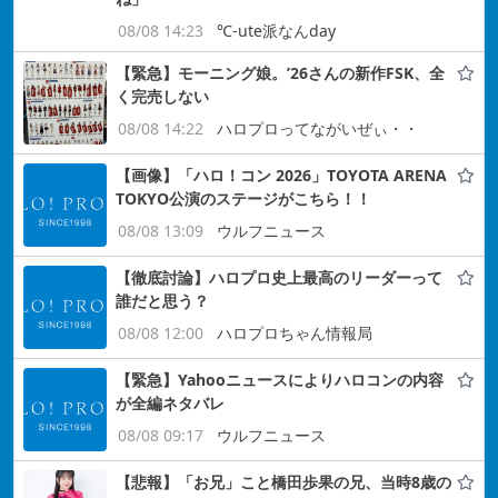
08/08 14:23
℃-ute派なんday
【緊急】モーニング娘。’26さんの新作FSK、全
く完売しない
08/08 14:22
ハロプロってながいぜぃ・・
【画像】「ハロ！コン 2026」TOYOTA ARENA
TOKYO公演のステージがこちら！！
08/08 13:09
ウルフニュース
【徹底討論】ハロプロ史上最高のリーダーって
誰だと思う？
08/08 12:00
ハロプロちゃん情報局
【緊急】Yahooニュースによりハロコンの内容
が全編ネタバレ
08/08 09:17
ウルフニュース
【悲報】「お兄」こと橋田歩果の兄、当時8歳の