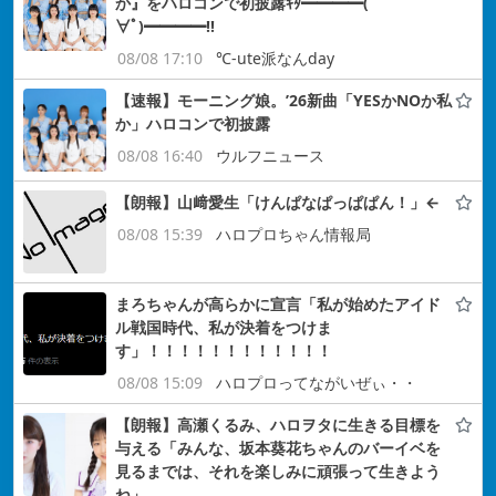
か』をハロコンで初披露ｷﾀ━━━━(ﾟ
∀ﾟ)━━━━!!
08/08 17:10
℃-ute派なんday
【速報】モーニング娘。’26新曲「YESかNOか私
か」ハロコンで初披露
08/08 16:40
ウルフニュース
【朗報】山﨑愛生「けんぱなぱっぱぱん！」←
08/08 15:39
ハロプロちゃん情報局
まろちゃんが高らかに宣言「私が始めたアイド
ル戦国時代、私が決着をつけま
す」！！！！！！！！！！！！
08/08 15:09
ハロプロってながいぜぃ・・
【朗報】高瀬くるみ、ハロヲタに生きる目標を
与える「みんな、坂本葵花ちゃんのバーイベを
見るまでは、それを楽しみに頑張って生きよう
ね」