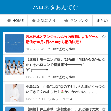
ハロネタあんてな
HOME
お気に入り
ランキング
まとめ
宮本佳林とアンジュルム竹内朱莉によるゲーム
配信が10月7日22:30から配信決定！
10/07 00:49
℃-ute派なんday
【速報】モーニング娘。’26新曲『YESかNOか私
か』をハロコンで初披露ｷﾀ━━━━(ﾟ
∀ﾟ)━━━━!!
08/08 17:10
℃-ute派なんday
小島はな「小島”はな”なのでむしさん達がくっつ
いてきてくれました！
か、かわいい、、、」
08/09 06:17
ウルフニュース
【朗報】井上春華（京都出身）、ぶぶ漬けの意