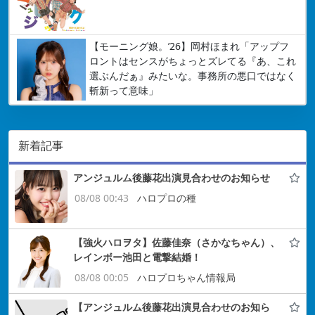
【モーニング娘。’26】岡村ほまれ「アップフ
ロントはセンスがちょっとズレてる『あ、これ
選ぶんだぁ』みたいな。事務所の悪口ではなく
斬新って意味」
新着記事
アンジュルム後藤花出演見合わせのお知らせ
08/08 00:43
ハロプロの種
【強火ハロヲタ】佐藤佳奈（さかなちゃん）、
レインボー池田と電撃結婚！
08/08 00:05
ハロプロちゃん情報局
【アンジュルム後藤花出演見合わせのお知ら