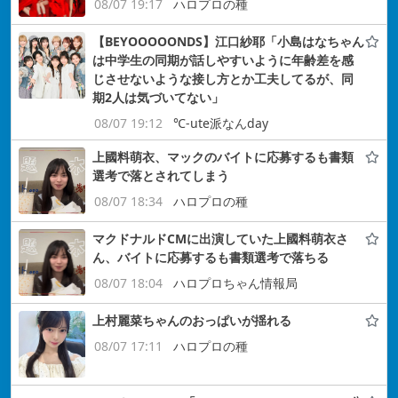
08/07 19:17
ハロプロの種
【BEYOOOOONDS】江口紗耶「小島はなちゃん
は中学生の同期が話しやすいように年齢差を感
じさせないような接し方とか工夫してるが、同
期2人は気づいてない」
08/07 19:12
℃-ute派なんday
上國料萌衣、マックのバイトに応募するも書類
選考で落とされてしまう
08/07 18:34
ハロプロの種
マクドナルドCMに出演していた上國料萌衣さ
ん、バイトに応募するも書類選考で落ちる
08/07 18:04
ハロプロちゃん情報局
上村麗菜ちゃんのおっぱいが揺れる
08/07 17:11
ハロプロの種