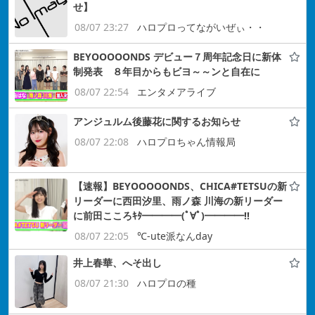
せ】
08/07 23:27
ハロプロってながいぜぃ・・
BEYOOOOONDS デビュー７周年記念日に新体
制発表 ８年目からもビヨ～～ンと自在に
08/07 22:54
エンタメアライブ
アンジュルム後藤花に関するお知らせ
08/07 22:08
ハロプロちゃん情報局
【速報】BEYOOOOONDS、CHICA#TETSUの新
リーダーに西田汐里、雨ノ森 川海の新リーダー
に前田こころｷﾀ━━━━(ﾟ∀ﾟ)━━━━!!
08/07 22:05
℃-ute派なんday
井上春華、へそ出し
08/07 21:30
ハロプロの種