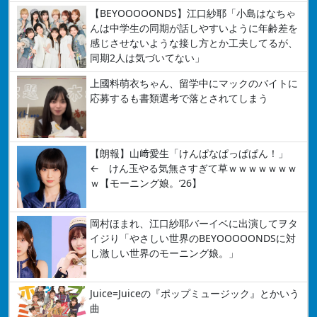
【BEYOOOOONDS】江口紗耶「小島はなちゃ
んは中学生の同期が話しやすいように年齢差を
感じさせないような接し方とか工夫してるが、
同期2人は気づいてない」
上國料萌衣ちゃん、留学中にマックのバイトに
応募するも書類選考で落とされてしまう
【朗報】山﨑愛生「けんぱなぱっぱぱん！」
← けん玉やる気無さすぎて草ｗｗｗｗｗｗｗ
ｗ【モーニング娘。’26】
岡村ほまれ、江口紗耶バーイベに出演してヲタ
イジり「やさしい世界のBEYOOOOONDSに対
し激しい世界のモーニング娘。」
Juice=Juiceの『ポップミュージック』とかいう
曲