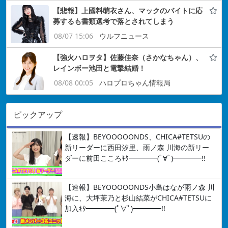
【悲報】上國料萌衣さん、マックのバイトに応
募するも書類選考で落とされてしまう
08/07 15:06
ウルフニュース
【強火ハロヲタ】佐藤佳奈（さかなちゃん）、
レインボー池田と電撃結婚！
08/08 00:05
ハロプロちゃん情報局
ピックアップ
【速報】BEYOOOOONDS、CHICA#TETSUの
新リーダーに西田汐里、雨ノ森 川海の新リー
ダーに前田こころｷﾀ━━━━(ﾟ∀ﾟ)━━━━!!
【速報】BEYOOOOONDS小島はなが雨ノ森 川
海に、大坪茉乃と杉山結菜がCHICA#TETSUに
加入ｷﾀ━━━━(ﾟ∀ﾟ)━━━━!!