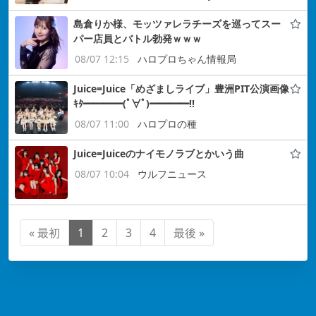
島倉りか様、モッツァレラチーズを巡ってスー
パー店員とバトル勃発ｗｗｗ
08/07 12:15
ハロプロちゃん情報局
Juice=Juice「めざましライブ」豊洲PIT公演画像
ｷﾀ━━━━(ﾟ∀ﾟ)━━━━!!
08/07 11:00
ハロプロの種
Juice=Juiceのナイモノラブとかいう曲
08/07 10:04
ウルフニュース
« 最初
1
2
3
4
最後 »