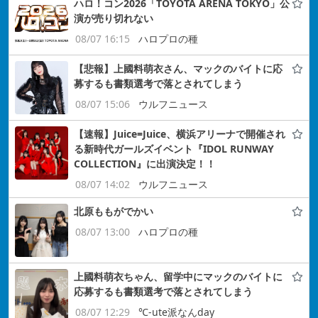
ハロ！コン2026「TOYOTA ARENA TOKYO」公
演が売り切れない
08/07 16:15
ハロプロの種
【悲報】上國料萌衣さん、マックのバイトに応
募するも書類選考で落とされてしまう
08/07 15:06
ウルフニュース
【速報】Juice=Juice、横浜アリーナで開催され
る新時代ガールズイベント『IDOL RUNWAY
COLLECTION』に出演決定！！
08/07 14:02
ウルフニュース
北原ももがでかい
08/07 13:00
ハロプロの種
上國料萌衣ちゃん、留学中にマックのバイトに
応募するも書類選考で落とされてしまう
08/07 12:29
℃-ute派なんday