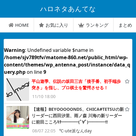
ハロネタあんてな
HOME
お気に入り
ランキング
まとめ
Warning
: Undefined variable $name in
/home/sjv789tfv/matome-860.net/public_html/wp-
content/themes/wp_antenna_post/instance/data_q
uery.php
on line
9
平山遊季、伝説の坂田三吉「後手番、初手端歩
突き」を指し、プロ棋士を驚愕させる！
11/10 18:00
【速報】BEYOOOOONDS、CHICA#TETSUの新
リーダーに西田汐里、雨ノ森 川海の新リーダー
に前田こころｷﾀ━━━━(ﾟ∀ﾟ)━━━━!!
08/07 22:05
℃-ute派なんday