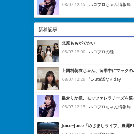
08/07 12:15
ハロプロちゃん情報局
新着記事
北原ももがでかい
08/07 13:00
ハロプロの種
上國料萌衣ちゃん、留学中にマックの
08/07 12:29
℃-ute派なんday
島倉りか様、モッツァレラチーズを巡
08/07 12:15
ハロプロちゃん情報局
Juice=Juice「めざましライブ」豊洲P