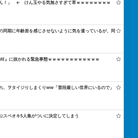
ん！」 ← けん玉やる気無さすぎて草ｗｗｗｗｗｗｗｗ
の同期に年齢差を感じさせないように気を遣っているが、同
の『≠ME』に抜かれる緊急事態ｗｗｗｗｗｗｗｗｗｗｗｗ
れ、ヲタイジりしまくりww「普段厳しい世界にいるので」
ぶスペオキ5人集がついに決定してしまう