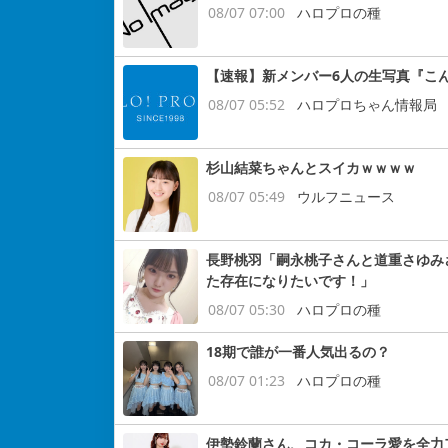
08/07 07:00
ハロプロの種
【速報】新メンバー6人の生写真『こ
08/07 05:52
ハロプロちゃん情報局
杉山結菜ちゃんとスイカｗｗｗｗ
08/07 05:49
ウルフニュース
長野桃羽「嗣永桃子さんと道重さゆみ
た存在になりたいです！」
08/07 05:30
ハロプロの種
18期で誰が一番人気出るの？
08/07 01:23
ハロプロの種
伊勢鈴蘭さん、コカ・コーラ愛を全力