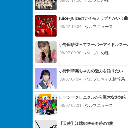
08/07 11:00
ハロプロの種
Juice=Juiceのナイモノラブとかいう曲
08/07 10:04
ウルフニュース
小野田紗栞ってスーパーアイドルスー
08/07 09:30
ハロプロの種
小野田華凛ちゃんの魅力を語りたい
08/07 07:04
ハロプロちゃん情報局
ロージークロニクルから重大なお知ら
08/07 07:01
ウルフニュース
【天使】江端妃咲＠奇跡の1枚