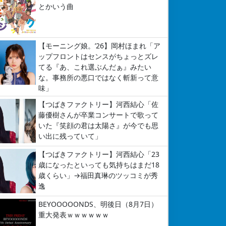
とかいう曲
【モーニング娘。’26】岡村ほまれ「ア
ップフロントはセンスがちょっとズレ
てる『あ、これ選ぶんだぁ』みたい
な。事務所の悪口ではなく斬新って意
味」
【つばきファクトリー】河西結心「佐
藤優樹さんが卒業コンサートで歌って
いた『笑顔の君は太陽さ』が今でも思
い出に残っていて」
【つばきファクトリー】河西結心「23
歳になったといっても気持ちはまだ18
歳くらい」→福田真琳のツッコミが秀
逸
BEYOOOOONDS、明後日（8月7日）
重大発表ｗｗｗｗｗｗ