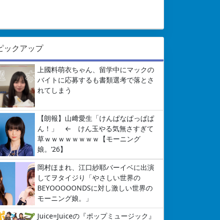
ピックアップ
上國料萌衣ちゃん、留学中にマックの
バイトに応募するも書類選考で落とさ
れてしまう
【朗報】山﨑愛生「けんぱなぱっぱぱ
ん！」 ← けん玉やる気無さすぎて
草ｗｗｗｗｗｗｗｗ【モーニング
娘。’26】
岡村ほまれ、江口紗耶バーイベに出演
してヲタイジり「やさしい世界の
BEYOOOOONDSに対し激しい世界の
モーニング娘。」
Juice=Juiceの『ポップミュージック』