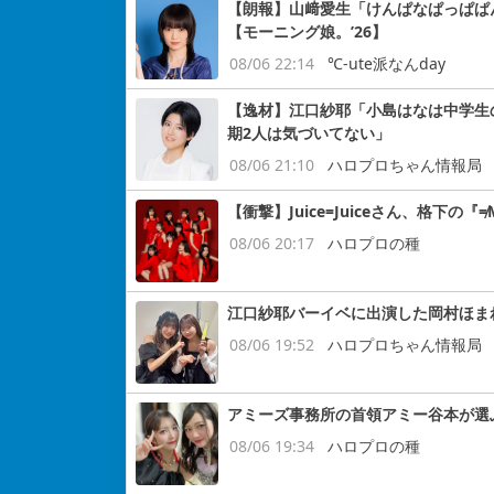
【朗報】山﨑愛生「けんぱなぱっぱぱ
【モーニング娘。’26】
08/06 22:14
℃-ute派なんday
【逸材】江口紗耶「小島はなは中学生
期2人は気づいてない」
08/06 21:10
ハロプロちゃん情報局
【衝撃】Juice=Juiceさん、格下
08/06 20:17
ハロプロの種
江口紗耶バーイベに出演した岡村ほま
08/06 19:52
ハロプロちゃん情報局
アミーズ事務所の首領アミー谷本が選
08/06 19:34
ハロプロの種