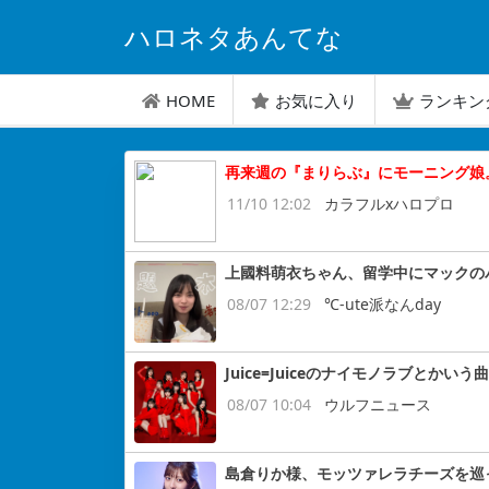
ハロネタあんてな
HOME
お気に入り
ランキン
再来週の『まりらぶ』にモーニング娘。
11/10 12:02
カラフルxハロプロ
上國料萌衣ちゃん、留学中にマックの
08/07 12:29
℃-ute派なんday
Juice=Juiceのナイモノラブとかいう曲
08/07 10:04
ウルフニュース
島倉りか様、モッツァレラチーズを巡