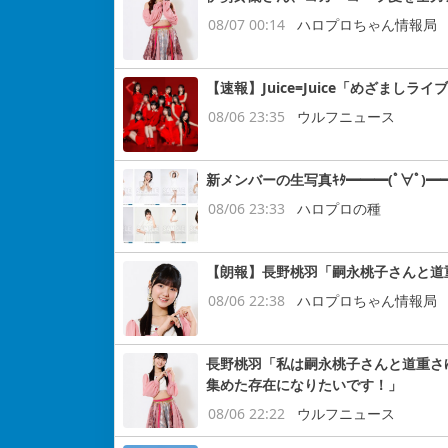
08/07 00:14
ハロプロちゃん情報局
【速報】Juice=Juice「めざまし
08/06 23:35
ウルフニュース
新メンバーの生写真ｷﾀ━━━(ﾟ∀ﾟ)━━
08/06 23:33
ハロプロの種
【朗報】長野桃羽「嗣永桃子さんと道
08/06 22:38
ハロプロちゃん情報局
長野桃羽「私は嗣永桃子さんと道重さ
集めた存在になりたいです！」
08/06 22:22
ウルフニュース