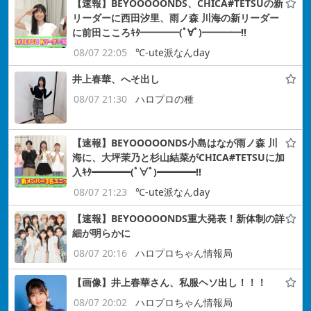
【速報】BEYOOOOONDS、CHICA#TETSUの新
リーダーに西田汐里、雨ノ森 川海の新リーダー
に前田こころｷﾀ━━━━(ﾟ∀ﾟ)━━━━!!
08/07 22:05
℃-ute派なんday
井上春華、へそ出し
08/07 21:30
ハロプロの種
【速報】BEYOOOOONDS小島はなが雨ノ森 川
海に、大坪茉乃と杉山結菜がCHICA#TETSUに加
入ｷﾀ━━━━(ﾟ∀ﾟ)━━━━!!
08/07 21:23
℃-ute派なんday
【速報】BEYOOOOONDS重大発表！新体制の詳
細が明らかに
08/07 20:16
ハロプロちゃん情報局
【画像】井上春華さん、私服ヘソ出し！！！
08/07 20:02
ハロプロちゃん情報局