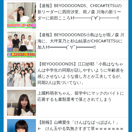
【速報】BEYOOOOONDS、CHICA#TETSUの
新リーダーに西田汐里、雨ノ森 川海の新リー
ダーに前田こころｷﾀ━━━━(ﾟ∀ﾟ)━━━━!!
【速報】BEYOOOOONDS小島はなが雨ノ森 川
海に、大坪茉乃と杉山結菜がCHICA#TETSUに
加入ｷﾀ━━━━(ﾟ∀ﾟ)━━━━!!
【BEYOOOOONDS】江口紗耶「小島はなちゃ
んは中学生の同期が話しやすいように年齢差を
感じさせないような接し方とか工夫してるが、
同期2人は気づいてない」
上國料萌衣ちゃん、留学中にマックのバイトに
応募するも書類選考で落とされてしまう
【朗報】山﨑愛生「けんぱなぱっぱぱん！」
← けん玉やる気無さすぎて草ｗｗｗｗｗｗｗ