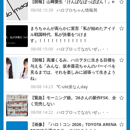
【朗報】山﨑愛生「けんぱなぱっぱぱん！」←
08/08 15:39
ハロプロちゃん情報局
まろちゃんが高らかに宣言「私が始めたアイド
ル戦国時代、私が決着をつけま
す」！！！！！！！！！！！！
08/08 15:09
ハロプロってながいぜぃ・・
【朗報】高瀬くるみ、ハロヲタに生きる目標を
与える「みんな、坂本葵花ちゃんのバーイベを
見るまでは、それを楽しみに頑張って生きよう
ね」
08/08 14:23
℃-ute派なんday
【緊急】モーニング娘。’26さんの新作FSK、全
く完売しない
08/08 14:22
ハロプロってながいぜぃ・・
【画像】「ハロ！コン 2026」TOYOTA ARENA