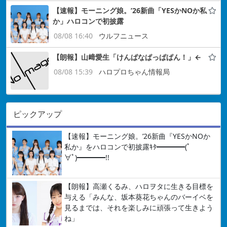
【速報】モーニング娘。’26新曲「YESかNOか私
か」ハロコンで初披露
08/08 16:40
ウルフニュース
【朗報】山﨑愛生「けんぱなぱっぱぱん！」←
08/08 15:39
ハロプロちゃん情報局
ピックアップ
【速報】モーニング娘。’26新曲『YESかNOか
私か』をハロコンで初披露ｷﾀ━━━━(ﾟ
∀ﾟ)━━━━!!
【朗報】高瀬くるみ、ハロヲタに生きる目標を
与える「みんな、坂本葵花ちゃんのバーイベを
見るまでは、それを楽しみに頑張って生きよう
ね」