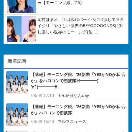
ｗ【モーニング娘。’26】
岡村ほまれ、江口紗耶バーイベに出演してヲタ
イジり「やさしい世界のBEYOOOOONDSに対
し激しい世界のモーニング娘。」
新着記事
【速報】モーニング娘。’26新曲『YESかNOか私
か』をハロコンで初披露ｷﾀ━━━━(ﾟ
∀ﾟ)━━━━!!
08/08 17:10
℃-ute派なんday
【速報】モーニング娘。’26新曲「YESかNOか私
か」ハロコンで初披露
08/08 16:40
ウルフニュース