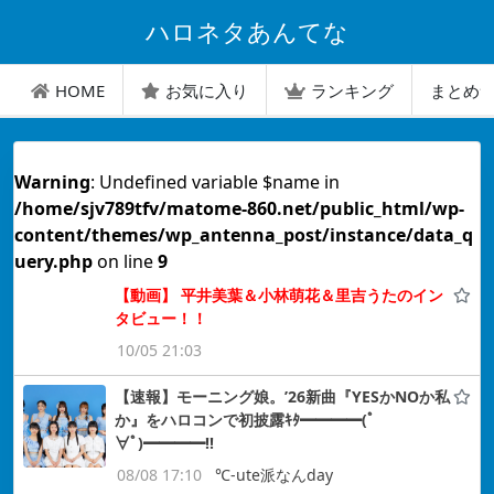
ハロネタあんてな
HOME
お気に入り
ランキング
まとめ
Warning
: Undefined variable $name in
/home/sjv789tfv/matome-860.net/public_html/wp-
content/themes/wp_antenna_post/instance/data_q
uery.php
on line
9
【動画】 平井美葉＆小林萌花＆里吉うたのイン
タビュー！！
10/05 21:03
【速報】モーニング娘。’26新曲『YESかNOか私
か』をハロコンで初披露ｷﾀ━━━━(ﾟ
∀ﾟ)━━━━!!
08/08 17:10
℃-ute派なんday