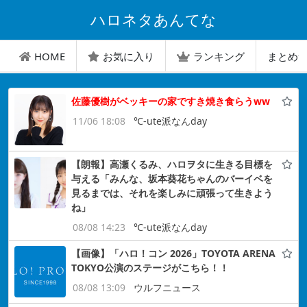
ハロネタあんてな
HOME
お気に入り
ランキング
まとめ
佐藤優樹がベッキーの家ですき焼き食らうww
11/06 18:08
℃-ute派なんday
【朗報】高瀬くるみ、ハロヲタに生きる目標を
与える「みんな、坂本葵花ちゃんのバーイベを
見るまでは、それを楽しみに頑張って生きよう
ね」
08/08 14:23
℃-ute派なんday
【画像】「ハロ！コン 2026」TOYOTA ARENA
TOKYO公演のステージがこちら！！
08/08 13:09
ウルフニュース