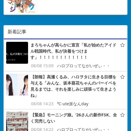
新着記事
まろちゃんが高らかに宣言「私が始めたアイド
ル戦国時代、私が決着をつけま
す」！！！！！！！！！！！！
08/08 15:09
ハロプロってながいぜぃ・・
【朗報】高瀬くるみ、ハロヲタに生きる目標を
与える「みんな、坂本葵花ちゃんのバーイベを
見るまでは、それを楽しみに頑張って生きよう
ね」
08/08 14:23
℃-ute派なんday
【緊急】モーニング娘。’26さんの新作FSK、全
く完売しない
08/08 14:22
ハロプロってながいぜぃ・・