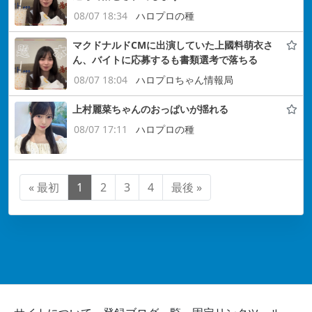
08/07 18:34
ハロプロの種
マクドナルドCMに出演していた上國料萌衣さ
ん、バイトに応募するも書類選考で落ちる
08/07 18:04
ハロプロちゃん情報局
上村麗菜ちゃんのおっぱいが揺れる
08/07 17:11
ハロプロの種
« 最初
1
2
3
4
最後 »