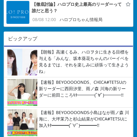
【徹底討論】ハロプロ史上最高のリーダーって
誰だと思う？
08/08 12:00
ハロプロちゃん情報局
ピックアップ
【朗報】高瀬くるみ、ハロヲタに生きる目標を
与える「みんな、坂本葵花ちゃんのバーイベを
見るまでは、それを楽しみに頑張って生きよう
ね」
【速報】BEYOOOOONDS、CHICA#TETSUの
新リーダーに西田汐里、雨ノ森 川海の新リー
ダーに前田こころｷﾀ━━━━(ﾟ∀ﾟ)━━━━!!
【速報】BEYOOOOONDS小島はなが雨ノ森 川
海に、大坪茉乃と杉山結菜がCHICA#TETSUに
加入ｷﾀ━━━━(ﾟ∀ﾟ)━━━━!!