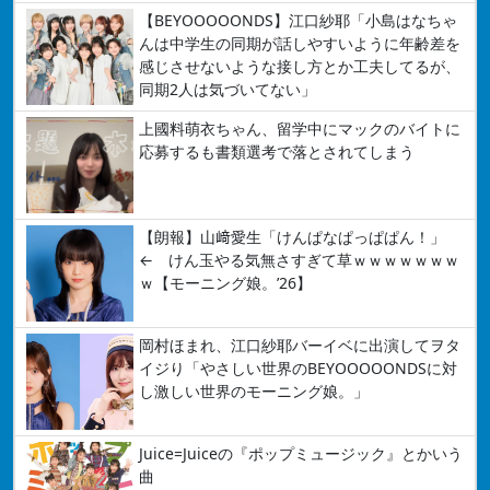
【BEYOOOOONDS】江口紗耶「小島はなちゃ
んは中学生の同期が話しやすいように年齢差を
感じさせないような接し方とか工夫してるが、
同期2人は気づいてない」
上國料萌衣ちゃん、留学中にマックのバイトに
応募するも書類選考で落とされてしまう
【朗報】山﨑愛生「けんぱなぱっぱぱん！」
← けん玉やる気無さすぎて草ｗｗｗｗｗｗｗ
ｗ【モーニング娘。’26】
岡村ほまれ、江口紗耶バーイベに出演してヲタ
イジり「やさしい世界のBEYOOOOONDSに対
し激しい世界のモーニング娘。」
Juice=Juiceの『ポップミュージック』とかいう
曲