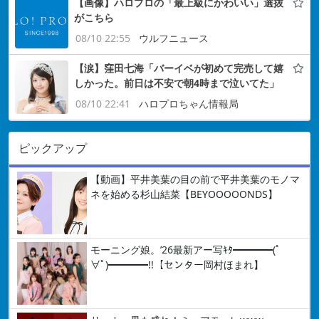
【画像】ハロプロの「最上級にかわいい」選抜
がこちら
08/10 22:55
ウルフニュース
【涙】窪田七海「バーイベが初めて完売して嬉
しかった。前日は不安で朝4時まで泣いてた」
08/10 22:41
ハロプロちゃん情報局
ピックアップ
【動画】平井美葉の目の前で平井美葉のモノマ
ネを始める杉山結菜【BEYOOOOONDS】
モーニング娘。’26最新アー写ｷﾀ━━━━(ﾟ
∀ﾟ)━━━━!!【センター岡村ほまれ】