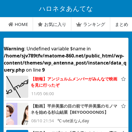
ハロネタあんてな
HOME
お気に入り
ランキング
まとめ
Warning
: Undefined variable $name in
/home/sjv789tfv/matome-860.net/public_html/wp-
content/themes/wp_antenna_post/instance/data_q
uery.php
on line
9
【朗報】アンジュルムメンバーがみんなで映画
を見に行ったぞ
11/05 06:00
【動画】平井美葉の目の前で平井美葉のモノマ
ネを始める杉山結菜【BEYOOOOONDS】
08/10 21:54
℃-ute派なんday