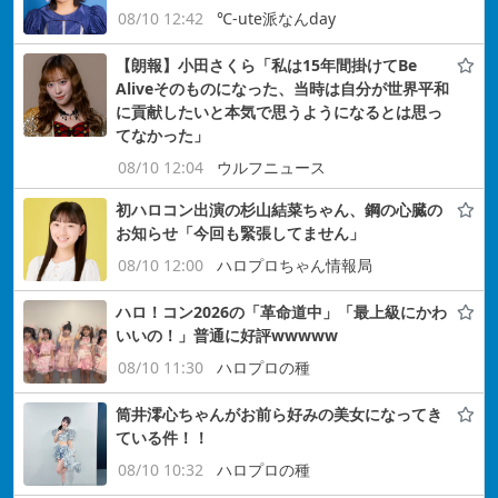
08/10 12:42
℃-ute派なんday
【朗報】小田さくら「私は15年間掛けてBe
Aliveそのものになった、当時は自分が世界平和
に貢献したいと本気で思うようになるとは思っ
てなかった」
08/10 12:04
ウルフニュース
初ハロコン出演の杉山結菜ちゃん、鋼の心臓の
お知らせ「今回も緊張してません」
08/10 12:00
ハロプロちゃん情報局
ハロ！コン2026の「革命道中」「最上級にかわ
いいの！」普通に好評wwwww
08/10 11:30
ハロプロの種
筒井澪心ちゃんがお前ら好みの美女になってき
ている件！！
08/10 10:32
ハロプロの種