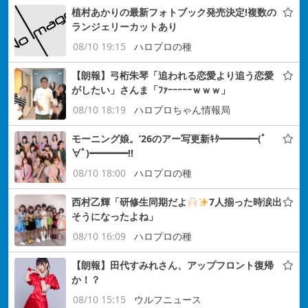
植村あかりの最新フォトブック発売決定!複数の
ランジェリーカットあり
08/10 19:15
ハロプロの種
【朗報】弓桁朱琴「追われる恋愛より追う恋愛
がしたい」さんま「ﾌｧｰｰｰｰｰｗｗｗ」
08/10 18:19
ハロプロちゃん情報局
モーニング娘。’26のアー写更新ｷﾀ━━━━(ﾟ
∀ﾟ)━━━━!!
08/10 18:00
ハロプロの種
西村乙輝「研修生同期だよ
7人揃った時涙出
そうになったよね」
08/10 16:09
ハロプロの種
【朗報】田代すみれさん、アップフロント復帰
か！？
08/10 15:15
ウルフニュース