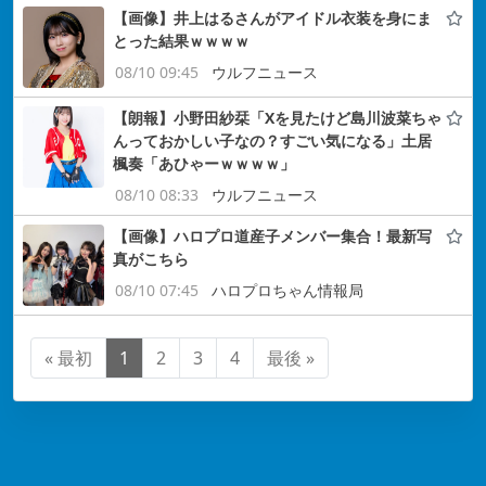
【画像】井上はるさんがアイドル衣装を身にま
とった結果ｗｗｗｗ
08/10 09:45
ウルフニュース
【朗報】小野田紗栞「Xを見たけど島川波菜ちゃ
んっておかしい子なの？すごい気になる」土居
楓奏「あひゃーｗｗｗｗ」
08/10 08:33
ウルフニュース
【画像】ハロプロ道産子メンバー集合！最新写
真がこちら
08/10 07:45
ハロプロちゃん情報局
« 最初
1
2
3
4
最後 »