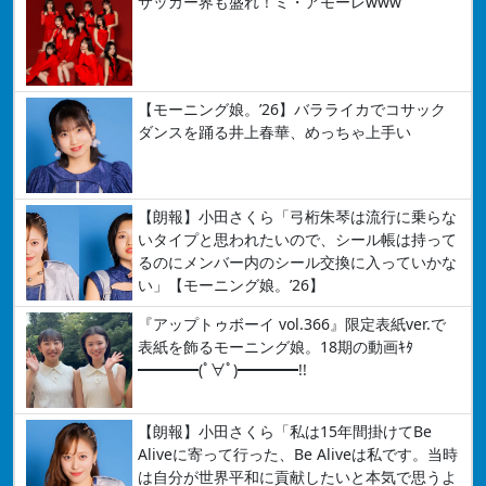
サッカー界も盛れ！ミ・アモーレwww
【モーニング娘。’26】バラライカでコサック
ダンスを踊る井上春華、めっちゃ上手い
【朗報】小田さくら「弓桁朱琴は流行に乗らな
いタイプと思われたいので、シール帳は持って
るのにメンバー内のシール交換に入っていかな
い」【モーニング娘。’26】
『アップトゥボーイ vol.366』限定表紙ver.で
表紙を飾るモーニング娘。18期の動画ｷﾀ
━━━━(ﾟ∀ﾟ)━━━━!!
【朗報】小田さくら「私は15年間掛けてBe
Aliveに寄って行った、Be Aliveは私です。当時
は自分が世界平和に貢献したいと本気で思うよ