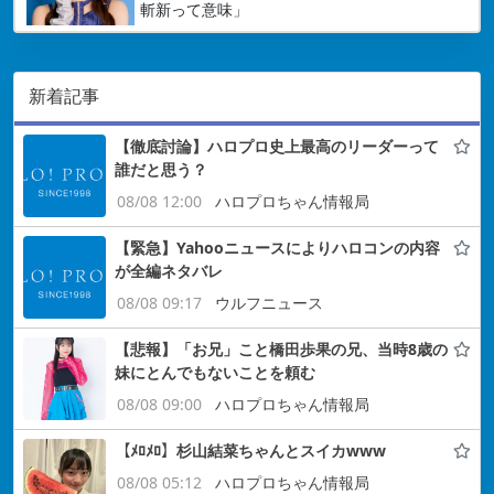
斬新って意味」
新着記事
【徹底討論】ハロプロ史上最高のリーダーって
誰だと思う？
08/08 12:00
ハロプロちゃん情報局
【緊急】Yahooニュースによりハロコンの内容
が全編ネタバレ
08/08 09:17
ウルフニュース
【悲報】「お兄」こと橋田歩果の兄、当時8歳の
妹にとんでもないことを頼む
08/08 09:00
ハロプロちゃん情報局
【ﾒﾛﾒﾛ】杉山結菜ちゃんとスイカwww
08/08 05:12
ハロプロちゃん情報局