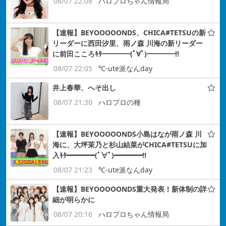
08/07 22:08
ハロプロちゃん情報局
【速報】BEYOOOOONDS、CHICA#TETSUの新
リーダーに西田汐里、雨ノ森 川海の新リーダー
に前田こころｷﾀ━━━━(ﾟ∀ﾟ)━━━━!!
08/07 22:05
℃-ute派なんday
井上春華、へそ出し
08/07 21:30
ハロプロの種
【速報】BEYOOOOONDS小島はなが雨ノ森 川
海に、大坪茉乃と杉山結菜がCHICA#TETSUに加
入ｷﾀ━━━━(ﾟ∀ﾟ)━━━━!!
08/07 21:23
℃-ute派なんday
【速報】BEYOOOOONDS重大発表！新体制の詳
細が明らかに
08/07 20:16
ハロプロちゃん情報局