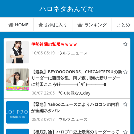
ハロネタあんてな
HOME
お気に入り
ランキング
まとめ
伊勢鈴蘭の私服ｗｗｗｗ
10/06 06:19
ウルフニュース
【速報】BEYOOOOONDS、CHICA#TETSUの新
リーダーに西田汐里、雨ノ森 川海の新リーダー
に前田こころｷﾀ━━━━(ﾟ∀ﾟ)━━━━!!
08/07 22:05
℃-ute派なんday
【緊急】Yahooニュースによりハロコンの内容
が全編ネタバレ
08/08 09:17
ウルフニュース
【徹底討論】ハロプロ史上最高のリーダーって