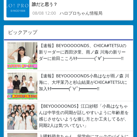
誰だと思う？
08/08 12:00
ハロプロちゃん情報局
ピックアップ
【速報】BEYOOOOONDS、CHICA#TETSUの
新リーダーに西田汐里、雨ノ森 川海の新リー
ダーに前田こころｷﾀ━━━━(ﾟ∀ﾟ)━━━━!!
【速報】BEYOOOOONDS小島はなが雨ノ森 川
海に、大坪茉乃と杉山結菜がCHICA#TETSUに
加入ｷﾀ━━━━(ﾟ∀ﾟ)━━━━!!
【BEYOOOOONDS】江口紗耶「小島はなちゃ
んは中学生の同期が話しやすいように年齢差を
感じさせないような接し方とか工夫してるが、
同期2人は気づいてない」
上國料萌衣ちゃん、留学中にマックのバイトに