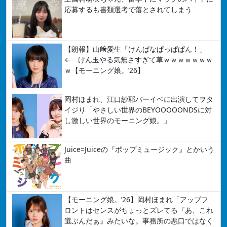
応募するも書類選考で落とされてしまう
【朗報】山﨑愛生「けんぱなぱっぱぱん！」
← けん玉やる気無さすぎて草ｗｗｗｗｗｗｗ
ｗ【モーニング娘。’26】
岡村ほまれ、江口紗耶バーイベに出演してヲタ
イジり「やさしい世界のBEYOOOOONDSに対
し激しい世界のモーニング娘。」
Juice=Juiceの『ポップミュージック』とかいう
曲
【モーニング娘。’26】岡村ほまれ「アップフ
ロントはセンスがちょっとズレてる『あ、これ
選ぶんだぁ』みたいな。事務所の悪口ではなく