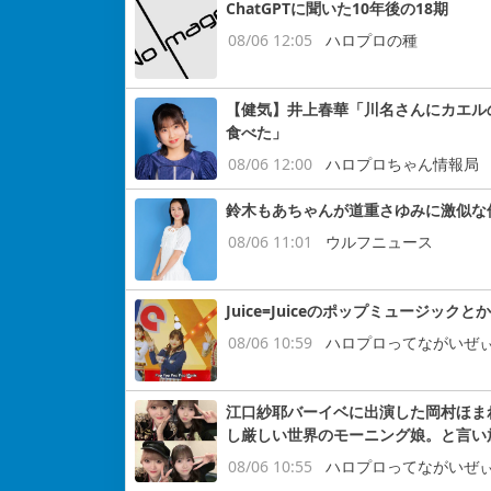
ChatGPTに聞いた10年後の18期
08/06 12:05
ハロプロの種
【健気】井上春華「川名さんにカエル
食べた」
08/06 12:00
ハロプロちゃん情報局
鈴木もあちゃんが道重さゆみに激似な
08/06 11:01
ウルフニュース
Juice=Juiceのポップミュージックと
08/06 10:59
ハロプロってながいぜ
江口紗耶バーイベに出演した岡村ほまれ
し厳しい世界のモーニング娘。と言い
08/06 10:55
ハロプロってながいぜ