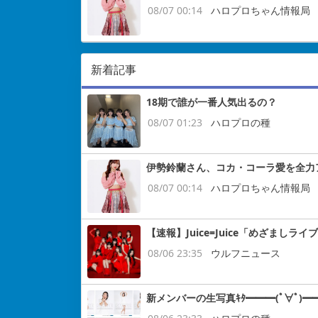
08/07 00:14
ハロプロちゃん情報局
新着記事
18期で誰が一番人気出るの？
08/07 01:23
ハロプロの種
伊勢鈴蘭さん、コカ・コーラ愛を全力
08/07 00:14
ハロプロちゃん情報局
【速報】Juice=Juice「めざまし
08/06 23:35
ウルフニュース
新メンバーの生写真ｷﾀ━━━(ﾟ∀ﾟ)━━