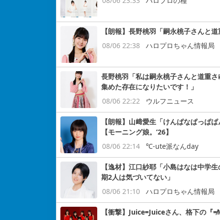
08/06 23:33
ハロプロの種
【朗報】長野桃羽「嗣永桃子さんと道
08/06 22:38
ハロプロちゃん情報局
長野桃羽「私は嗣永桃子さんと道重さ
集めた存在になりたいです！」
08/06 22:22
ウルフニュース
【朗報】山﨑愛生「けんぱなぱっぱぱ
【モーニング娘。’26】
08/06 22:14
℃-ute派なんday
【逸材】江口紗耶「小島はなは中学生
期2人は気づいてない」
08/06 21:10
ハロプロちゃん情報局
【衝撃】Juice=Juiceさん、格下