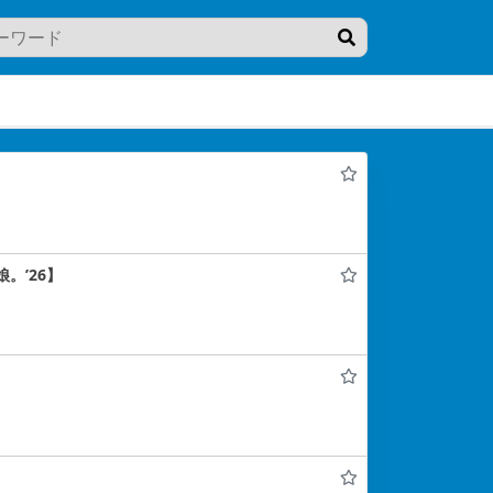
。’26】