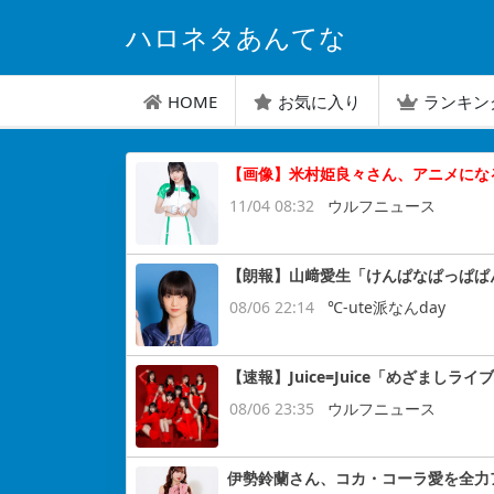
ハロネタあんてな
HOME
お気に入り
ランキン
【画像】米村姫良々さん、アニメにな
11/04 08:32
ウルフニュース
【朗報】山﨑愛生「けんぱなぱっぱぱ
08/06 22:14
℃-ute派なんday
【速報】Juice=Juice「めざまし
08/06 23:35
ウルフニュース
伊勢鈴蘭さん、コカ・コーラ愛を全力