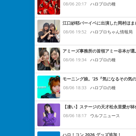
08/06 20:17
ハロプロの種
江口紗耶バーイベに出演した岡村ほま
08/06 19:52
ハロプロちゃん情報局
アミーズ事務所の首領アミー谷本が選
08/06 19:34
ハロプロの種
モーニング娘。’25『気になるその気
08/06 18:33
ハロプロの種
【凄い】ステージの天才松永里愛が林
08/06 18:17
ウルフニュース
ハロ！コン 2026 グッズ追加！