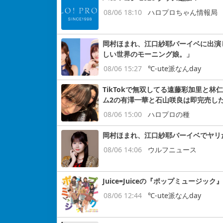
08/06 18:10
ハロプロちゃん情報局
岡村ほまれ、江口紗耶バーイベに出演し
しい世界のモーニング娘。」
08/06 15:27
℃-ute派なんday
TikTokで無双してる遠藤彩加里と
ム2の有澤一華と石山咲良は即完売し
08/06 15:00
ハロプロの種
岡村ほまれ、江口紗耶バーイベでヤリ
08/06 14:06
ウルフニュース
Juice=Juiceの『ポップミュージッ
08/06 12:44
℃-ute派なんday