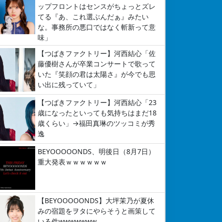
ップフロントはセンスがちょっとズレ
てる『あ、これ選ぶんだぁ』みたい
な。事務所の悪口ではなく斬新って意
味」
【つばきファクトリー】河西結心「佐
藤優樹さんが卒業コンサートで歌って
いた『笑顔の君は太陽さ』が今でも思
い出に残っていて」
【つばきファクトリー】河西結心「23
歳になったといっても気持ちはまだ18
歳くらい」→福田真琳のツッコミが秀
逸
BEYOOOOONDS、明後日（8月7日）
重大発表ｗｗｗｗｗｗ
【BEYOOOOONDS】大坪茉乃が夏休
みの宿題をヲタにやらそうと画策して
いる件wwwwwww