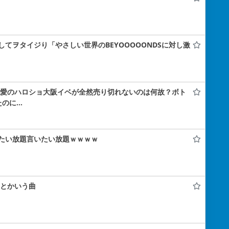
てヲタイジり「やさしい世界のBEYOOOOONDSに対し激
林仁愛のハロショ大阪イベが全然売り切れないのは何故？ボト
たのに…
たい放題言いたい放題ｗｗｗｗ
ク』とかいう曲