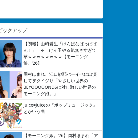
ピックアップ
【朗報】山﨑愛生「けんぱなぱっぱぱ
ん！」 ← けん玉やる気無さすぎて
草ｗｗｗｗｗｗｗｗ【モーニング
娘。’26】
岡村ほまれ、江口紗耶バーイベに出演
してヲタイジり「やさしい世界の
BEYOOOOONDSに対し激しい世界の
モーニング娘。」
Juice=Juiceの『ポップミュージック』
とかいう曲
【モーニング娘。’26】岡村ほまれ「ア