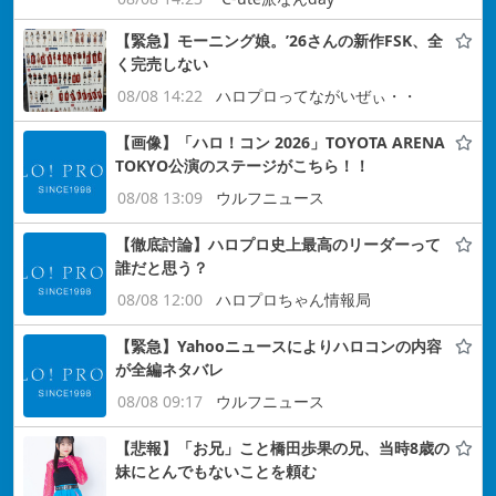
【緊急】モーニング娘。’26さんの新作FSK、全
く完売しない
08/08 14:22
ハロプロってながいぜぃ・・
【画像】「ハロ！コン 2026」TOYOTA ARENA
TOKYO公演のステージがこちら！！
08/08 13:09
ウルフニュース
【徹底討論】ハロプロ史上最高のリーダーって
誰だと思う？
08/08 12:00
ハロプロちゃん情報局
【緊急】Yahooニュースによりハロコンの内容
が全編ネタバレ
08/08 09:17
ウルフニュース
【悲報】「お兄」こと橋田歩果の兄、当時8歳の
妹にとんでもないことを頼む