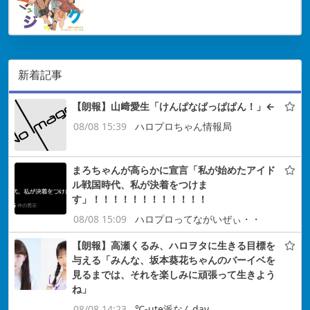
新着記事
【朗報】山﨑愛生「けんぱなぱっぱぱん！」←
08/08 15:39
ハロプロちゃん情報局
まろちゃんが高らかに宣言「私が始めたアイド
ル戦国時代、私が決着をつけま
す」！！！！！！！！！！！！
08/08 15:09
ハロプロってながいぜぃ・・
【朗報】高瀬くるみ、ハロヲタに生きる目標を
与える「みんな、坂本葵花ちゃんのバーイベを
見るまでは、それを楽しみに頑張って生きよう
ね」
08/08 14:23
℃-ute派なんday