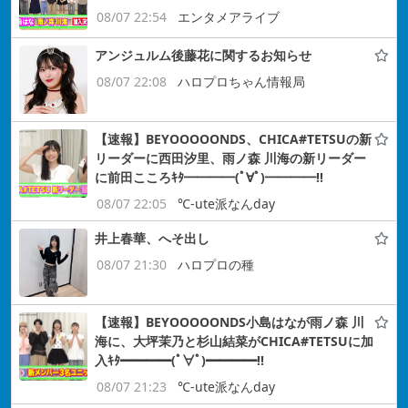
08/07 22:54
エンタメアライブ
アンジュルム後藤花に関するお知らせ
08/07 22:08
ハロプロちゃん情報局
【速報】BEYOOOOONDS、CHICA#TETSUの新
リーダーに西田汐里、雨ノ森 川海の新リーダー
に前田こころｷﾀ━━━━(ﾟ∀ﾟ)━━━━!!
08/07 22:05
℃-ute派なんday
井上春華、へそ出し
08/07 21:30
ハロプロの種
【速報】BEYOOOOONDS小島はなが雨ノ森 川
海に、大坪茉乃と杉山結菜がCHICA#TETSUに加
入ｷﾀ━━━━(ﾟ∀ﾟ)━━━━!!
08/07 21:23
℃-ute派なんday