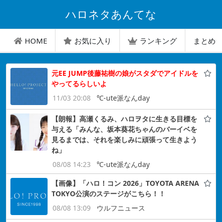
ハロネタあんてな
HOME
お気に入り
ランキング
まとめ
元EE JUMP後藤祐樹の娘がスタダでアイドルを
やってるらしいよ
11/03 20:08
℃-ute派なんday
【朗報】高瀬くるみ、ハロヲタに生きる目標を
与える「みんな、坂本葵花ちゃんのバーイベを
見るまでは、それを楽しみに頑張って生きよう
ね」
08/08 14:23
℃-ute派なんday
【画像】「ハロ！コン 2026」TOYOTA ARENA
TOKYO公演のステージがこちら！！
08/08 13:09
ウルフニュース