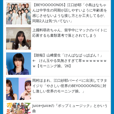
【BEYOOOOONDS】江口紗耶「小島はなちゃ
んは中学生の同期が話しやすいように年齢差を
感じさせないような接し方とか工夫してるが、
同期2人は気づいてない」
上國料萌衣ちゃん、留学中にマックのバイトに
応募するも書類選考で落とされてしまう
【朗報】山﨑愛生「けんぱなぱっぱぱん！」
← けん玉やる気無さすぎて草ｗｗｗｗｗｗｗ
ｗ【モーニング娘。’26】
岡村ほまれ、江口紗耶バーイベに出演してヲタ
イジり「やさしい世界のBEYOOOOONDSに対
し激しい世界のモーニング娘。」
Juice=Juiceの『ポップミュージック』とかいう
曲