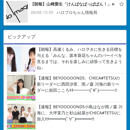
【朗報】山﨑愛生「けんぱなぱっぱぱん！」←
08/08 15:39
ハロプロちゃん情報局
ピックアップ
【朗報】高瀬くるみ、ハロヲタに生きる目標を
与える「みんな、坂本葵花ちゃんのバーイベを
見るまでは、それを楽しみに頑張って生きよう
ね」
【速報】BEYOOOOONDS、CHICA#TETSUの
新リーダーに西田汐里、雨ノ森 川海の新リー
ダーに前田こころｷﾀ━━━━(ﾟ∀ﾟ)━━━━!!
【速報】BEYOOOOONDS小島はなが雨ノ森 川
海に、大坪茉乃と杉山結菜がCHICA#TETSUに
加入ｷﾀ━━━━(ﾟ∀ﾟ)━━━━!!