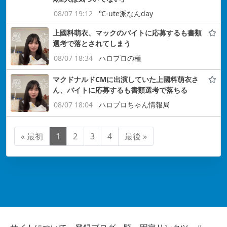
08/07 19:12
℃-ute派なんday
上國料萌衣、マックのバイトに応募するも書類
選考で落とされてしまう
08/07 18:34
ハロプロの種
マクドナルドCMに出演していた上國料萌衣さ
ん、バイトに応募するも書類選考で落ちる
08/07 18:04
ハロプロちゃん情報局
« 最初
1
2
3
4
最後 »