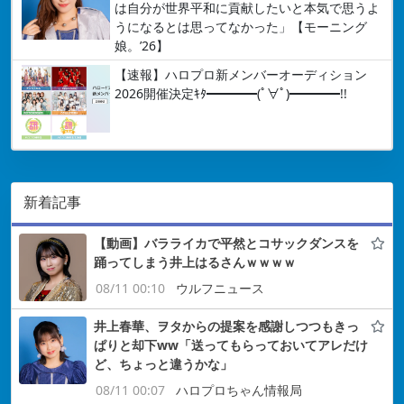
は自分が世界平和に貢献したいと本気で思うよ
うになるとは思ってなかった」【モーニング
娘。’26】
【速報】ハロプロ新メンバーオーディション
2026開催決定ｷﾀ━━━━(ﾟ∀ﾟ)━━━━!!
新着記事
【動画】バラライカで平然とコサックダンスを
踊ってしまう井上はるさんｗｗｗｗ
08/11 00:10
ウルフニュース
井上春華、ヲタからの提案を感謝しつつもきっ
ぱりと却下ww「送ってもらっておいてアレだけ
ど、ちょっと違うかな」
08/11 00:07
ハロプロちゃん情報局