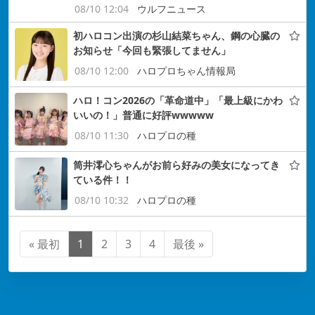
08/10 12:04
ウルフニュース
初ハロコン出演の杉山結菜ちゃん、鋼の心臓の
お知らせ「今回も緊張してません」
08/10 12:00
ハロプロちゃん情報局
ハロ！コン2026の「革命道中」「最上級にかわ
いいの！」普通に好評wwwww
08/10 11:30
ハロプロの種
筒井澪心ちゃんがお前ら好みの美女になってき
ている件！！
08/10 10:32
ハロプロの種
« 最初
1
2
3
4
最後 »