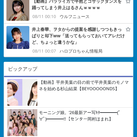
【動画】バラライカで平然とコサックダンスを
踊ってしまう井上はるさんｗｗｗｗ
08/11 00:10
ウルフニュース
井上春華、ヲタからの提案を感謝しつつもきっ
ぱりと却下ww「送ってもらっておいてアレだけ
ど、ちょっと違うかな」
08/11 00:07
ハロプロちゃん情報局
ピックアップ
【動画】平井美葉の目の前で平井美葉のモノマ
ネを始める杉山結菜【BEYOOOOONDS】
モーニング娘。’26最新アー写ｷﾀ━━━━(ﾟ
∀ﾟ)━━━━!!【センター岡村ほまれ】