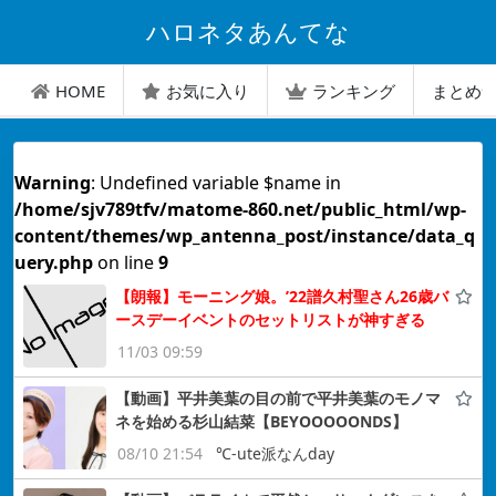
ハロネタあんてな
HOME
お気に入り
ランキング
まとめ
Warning
: Undefined variable $name in
/home/sjv789tfv/matome-860.net/public_html/wp-
content/themes/wp_antenna_post/instance/data_q
uery.php
on line
9
【朗報】モーニング娘。’22譜久村聖さん26歳バ
ースデーイベントのセットリストが神すぎる
11/03 09:59
【動画】平井美葉の目の前で平井美葉のモノマ
ネを始める杉山結菜【BEYOOOOONDS】
08/10 21:54
℃-ute派なんday