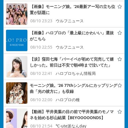
【画像】モーニング娘。’26最新アー写の立ち位
置が話題に
08/10 23:23
ウルフニュース
【画像】ハロプロの「最上級にかわいい」選抜
がこちら
08/10 22:55
ウルフニュース
【涙】窪田七海「バーイベが初めて完売して嬉
しかった。前日は不安で朝4時まで泣いてた」
08/10 22:41
ハロプロちゃん情報局
モーニング娘。’26 77thシングルにカップリング
曲「光の彼方に」も収録
08/10 22:00
ハロプロの種
【動画】平井美葉の目の前で平井美葉のモノマ
ネを始める杉山結菜【BEYOOOOONDS】
08/10 21:54
℃-ute派なんday