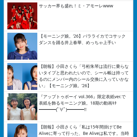
サッカー界も盛れ！ミ・アモーレwww
【モーニング娘。’26】バラライカでコサック
ダンスを踊る井上春華、めっちゃ上手い
【朗報】小田さくら「弓桁朱琴は流行に乗らな
いタイプと思われたいので、シール帳は持って
るのにメンバー内のシール交換に入っていかな
い」【モーニング娘。’26】
『アップトゥボーイ vol.366』限定表紙ver.で
表紙を飾るモーニング娘。18期の動画ｷﾀ
━━━━(ﾟ∀ﾟ)━━━━!!
【朗報】小田さくら「私は15年間掛けてBe
Aliveに寄って行った、Be Aliveは私です。当時