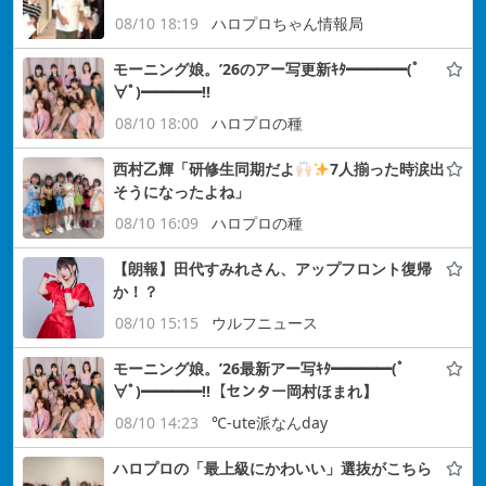
08/10 18:19
ハロプロちゃん情報局
モーニング娘。’26のアー写更新ｷﾀ━━━━(ﾟ
∀ﾟ)━━━━!!
08/10 18:00
ハロプロの種
西村乙輝「研修生同期だよ
7人揃った時涙出
そうになったよね」
08/10 16:09
ハロプロの種
【朗報】田代すみれさん、アップフロント復帰
か！？
08/10 15:15
ウルフニュース
モーニング娘。’26最新アー写ｷﾀ━━━━(ﾟ
∀ﾟ)━━━━!!【センター岡村ほまれ】
08/10 14:23
℃-ute派なんday
ハロプロの「最上級にかわいい」選抜がこちら