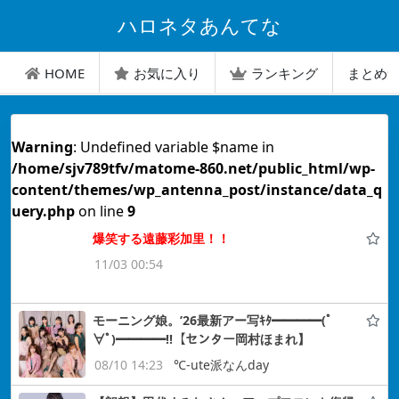
ハロネタあんてな
HOME
お気に入り
ランキング
まとめ
Warning
: Undefined variable $name in
/home/sjv789tfv/matome-860.net/public_html/wp-
content/themes/wp_antenna_post/instance/data_q
uery.php
on line
9
爆笑する遠藤彩加里！！
11/03 00:54
モーニング娘。’26最新アー写ｷﾀ━━━━(ﾟ
∀ﾟ)━━━━!!【センター岡村ほまれ】
08/10 14:23
℃-ute派なんday