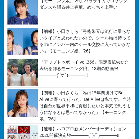
【モーニング娘。’26】バラライカでコサック
ダンスを踊る井上春華、めっちゃ上手い
【朗報】小田さくら「弓桁朱琴は流行に乗らな
いタイプと思われたいので、シール帳は持って
るのにメンバー内のシール交換に入っていかな
い」【モーニング娘。’26】
『アップトゥボーイ vol.366』限定表紙ver.で
表紙を飾るモーニング娘。18期の動画ｷﾀ
━━━━(ﾟ∀ﾟ)━━━━!!
【朗報】小田さくら「私は15年間掛けてBe
Aliveに寄って行った、Be Aliveは私です。当時
は自分が世界平和に貢献したいと本気で思うよ
うになるとは思ってなかった」【モーニング
娘。’26】
【速報】ハロプロ新メンバーオーディション
2026開催決定ｷﾀ━━━━(ﾟ∀ﾟ)━━━━!!