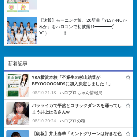
【速報】モーニング娘。’26新曲『YESかNOか
私か』をハロコンで初披露ｷﾀ━━━━(ﾟ
∀ﾟ)━━━━!!
新着記事
YKA横浜本校「卒業生の杉山結菜が
BEYOOOOONDSに加入決定しました！」
08/10 21:18
ハロプロちゃん情報局
バラライカで平然とコサックダンスを踊ってし
まう井上はるさんw
08/10 20:24
ハロプロの種
【朗報】井上春華「ミントグリーンは好きな色