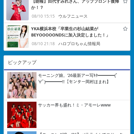
【朗報】田代すみれさん、アップフロント復帰
か！？
08/10 15:15
ウルフニュース
YKA横浜本校「卒業生の杉山結菜が
BEYOOOOONDSに加入決定しました！」
08/10 21:18
ハロプロちゃん情報局
ピックアップ
モーニング娘。’26最新アー写ｷﾀ━━━━(ﾟ
∀ﾟ)━━━━!!【センター岡村ほまれ】
サッカー界も盛れ！ミ・アモーレwww