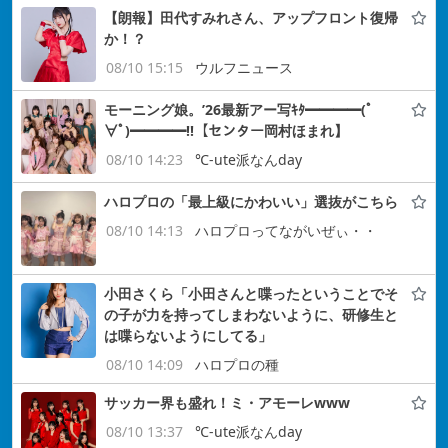
【朗報】田代すみれさん、アップフロント復帰
か！？
08/10 15:15
ウルフニュース
モーニング娘。’26最新アー写ｷﾀ━━━━(ﾟ
∀ﾟ)━━━━!!【センター岡村ほまれ】
08/10 14:23
℃-ute派なんday
ハロプロの「最上級にかわいい」選抜がこちら
08/10 14:13
ハロプロってながいぜぃ・・
小田さくら「小田さんと喋ったということでそ
の子が力を持ってしまわないように、研修生と
は喋らないようにしてる」
08/10 14:09
ハロプロの種
サッカー界も盛れ！ミ・アモーレwww
08/10 13:37
℃-ute派なんday