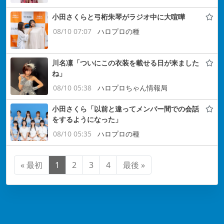
小田さくらと弓桁朱琴がラジオ中に大喧嘩
08/10 07:07
ハロプロの種
川名凜「ついにこの衣装を載せる日が来ました
ね」
08/10 05:38
ハロプロちゃん情報局
小田さくら「以前と違ってメンバー間での会話
をするようになった」
08/10 05:35
ハロプロの種
« 最初
1
2
3
4
最後 »