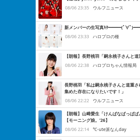
08/06 23:35
ウルフニュース
新メンバーの生写真ｷﾀ━━━(ﾟ∀ﾟ)━━
08/06 23:33
ハロプロの種
【朗報】長野桃羽「嗣永桃子さんと道
08/06 22:38
ハロプロちゃん情報局
長野桃羽「私は嗣永桃子さんと道重さ
集めた存在になりたいです！」
08/06 22:22
ウルフニュース
【朗報】山﨑愛生「けんぱなぱっぱぱ
【モーニング娘。’26】
08/06 22:14
℃-ute派なんday