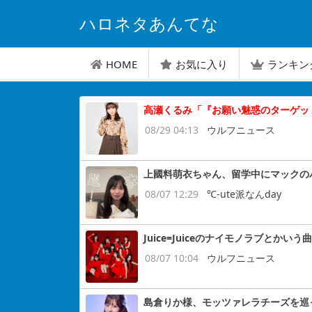
ハロネタあんてな
HOME
お気に入り
ランキン
高瀬くるみ「『お願い魅惑のターゲッ
08/29 04:13
ウルフニュース
上國料萌衣ちゃん、留学中にマックの
08/07 12:29
℃-ute派なんday
Juice=Juiceのナイモノラブとかいう曲
08/07 10:04
ウルフニュース
島倉りか様、モッツァレラチーズを巡