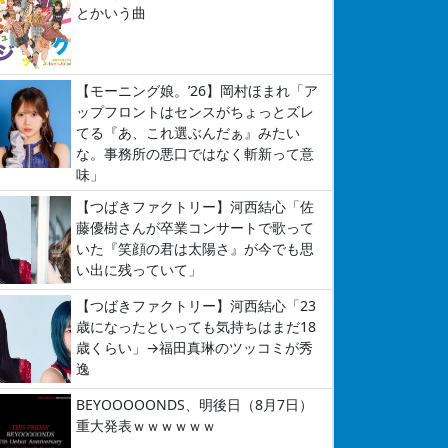
とかいう曲
【モーニング娘。’26】岡村ほまれ「ア
ップフロントはセンスがちょっとズレ
てる『あ、これ選ぶんだぁ』みたい
な。事務所の悪口ではなく斬新って意
味」
【つばきファクトリー】河西結心「佐
藤優樹さんが卒業コンサートで歌って
いた『笑顔の君は太陽さ』が今でも思
い出に残っていて」
【つばきファクトリー】河西結心「23
歳になったといっても気持ちはまだ18
歳くらい」→福田真琳のツッコミが秀
逸
BEYOOOOONDS、明後日（8月7日）
重大発表ｗｗｗｗｗｗ