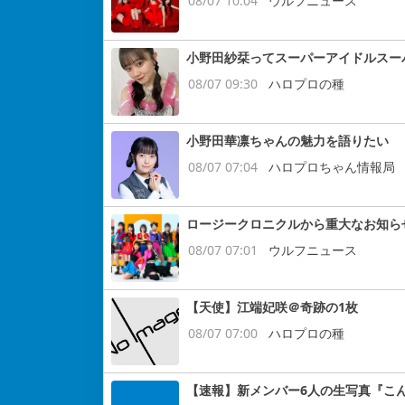
08/07 10:04
ウルフニュース
小野田紗栞ってスーパーアイドルスー
08/07 09:30
ハロプロの種
小野田華凛ちゃんの魅力を語りたい
08/07 07:04
ハロプロちゃん情報局
ロージークロニクルから重大なお知ら
08/07 07:01
ウルフニュース
【天使】江端妃咲＠奇跡の1枚
08/07 07:00
ハロプロの種
【速報】新メンバー6人の生写真『こ