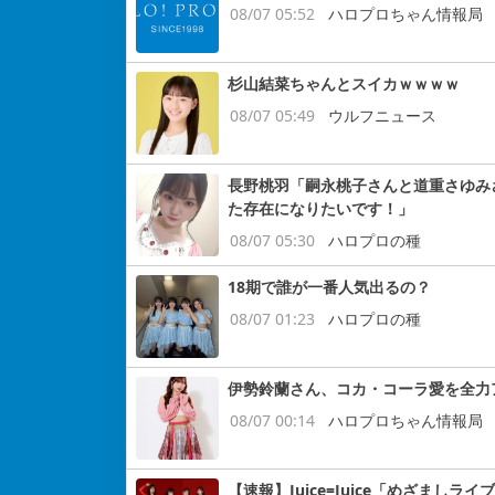
08/07 05:52
ハロプロちゃん情報局
杉山結菜ちゃんとスイカｗｗｗｗ
08/07 05:49
ウルフニュース
長野桃羽「嗣永桃子さんと道重さゆみ
た存在になりたいです！」
08/07 05:30
ハロプロの種
18期で誰が一番人気出るの？
08/07 01:23
ハロプロの種
伊勢鈴蘭さん、コカ・コーラ愛を全力
08/07 00:14
ハロプロちゃん情報局
【速報】Juice=Juice「めざまし