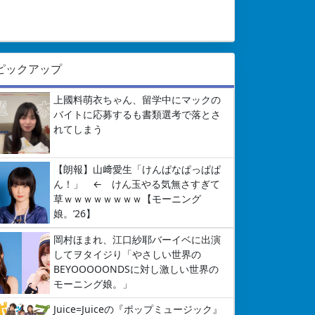
ピックアップ
上國料萌衣ちゃん、留学中にマックの
バイトに応募するも書類選考で落とさ
れてしまう
【朗報】山﨑愛生「けんぱなぱっぱぱ
ん！」 ← けん玉やる気無さすぎて
草ｗｗｗｗｗｗｗｗ【モーニング
娘。’26】
岡村ほまれ、江口紗耶バーイベに出演
してヲタイジり「やさしい世界の
BEYOOOOONDSに対し激しい世界の
モーニング娘。」
Juice=Juiceの『ポップミュージック』