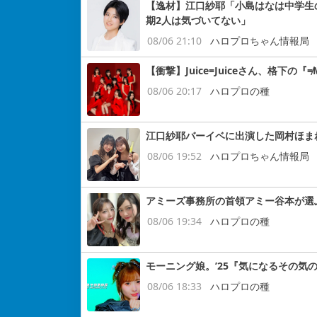
【逸材】江口紗耶「小島はなは中学生
期2人は気づいてない」
08/06 21:10
ハロプロちゃん情報局
【衝撃】Juice=Juiceさん、格下
08/06 20:17
ハロプロの種
江口紗耶バーイベに出演した岡村ほま
08/06 19:52
ハロプロちゃん情報局
アミーズ事務所の首領アミー谷本が選
08/06 19:34
ハロプロの種
モーニング娘。’25『気になるその気
08/06 18:33
ハロプロの種