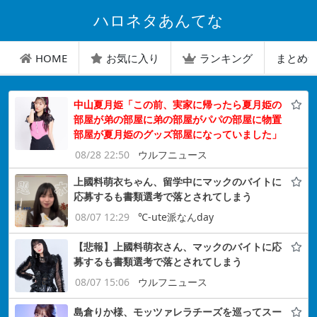
ハロネタあんてな
HOME
お気に入り
ランキング
まとめ
中山夏月姫「この前、実家に帰ったら夏月姫の
部屋が弟の部屋に弟の部屋がパパの部屋に物置
部屋が夏月姫のグッズ部屋になっていました」
08/28 22:50
ウルフニュース
上國料萌衣ちゃん、留学中にマックのバイトに
応募するも書類選考で落とされてしまう
08/07 12:29
℃-ute派なんday
【悲報】上國料萌衣さん、マックのバイトに応
募するも書類選考で落とされてしまう
08/07 15:06
ウルフニュース
島倉りか様、モッツァレラチーズを巡ってスー