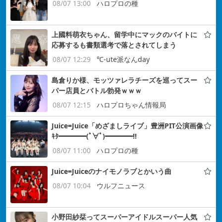
08/07 13:00
ハロプロの種
上國料萌衣ちゃん、留学中にマックのバイトに
応募するも書類選考で落とされてしまう
08/07 12:29
℃-ute派なんday
島倉りか様、モッツァレラチーズを巡ってスー
パー店員とバトル勃発ｗｗｗ
08/07 12:15
ハロプロちゃん情報局
Juice=Juice「めざましライブ」豊洲PIT公演画像
ｷﾀ━━━━(ﾟ∀ﾟ)━━━━!!
08/07 11:00
ハロプロの種
Juice=Juiceのナイモノラブとかいう曲
08/07 10:04
ウルフニュース
小野田紗栞ってスーパーアイドルスーパー人気