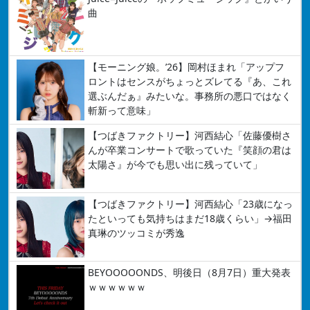
曲
【モーニング娘。’26】岡村ほまれ「アップフ
ロントはセンスがちょっとズレてる『あ、これ
選ぶんだぁ』みたいな。事務所の悪口ではなく
斬新って意味」
【つばきファクトリー】河西結心「佐藤優樹さ
んが卒業コンサートで歌っていた『笑顔の君は
太陽さ』が今でも思い出に残っていて」
【つばきファクトリー】河西結心「23歳になっ
たといっても気持ちはまだ18歳くらい」→福田
真琳のツッコミが秀逸
BEYOOOOONDS、明後日（8月7日）重大発表
ｗｗｗｗｗｗ