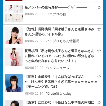
新メンバーの生写真ｷﾀ━━━(ﾟ∀ﾟ)━━━!!
08/06 23:33
ハロプロの種
【朗報】長野桃羽「嗣永桃子さんと道重さゆみ
さんが理想のアイドル像」
08/06 22:38
ハロプロちゃん情報局
長野桃羽「私は嗣永桃子さんと道重さゆみさん
に憧れているので、ふたりの憧れの部分をぎゅ
っと集めた存在になりたいです！」
08/06 22:22
ウルフニュース
【朗報】山﨑愛生「けんぱなぱっぱぱん！」
← けん玉やる気無さすぎて草ｗｗｗｗｗｗｗｗ
【モーニング娘。’26】
08/06 22:14
℃-ute派なんday
【逸材】江口紗耶「小島はなは中学生の同期に