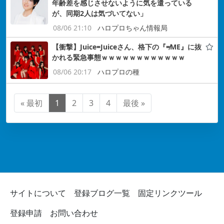
年齢差を感じさせないように気を遣っている
が、同期2人は気づいてない」
08/06 21:10
ハロプロちゃん情報局
【衝撃】Juice=Juiceさん、格下の『≠ME』に抜
かれる緊急事態ｗｗｗｗｗｗｗｗｗｗｗｗ
08/06 20:17
ハロプロの種
« 最初
1
2
3
4
最後 »
サイトについて
登録ブログ一覧
固定リンクツール
登録申請
お問い合わせ