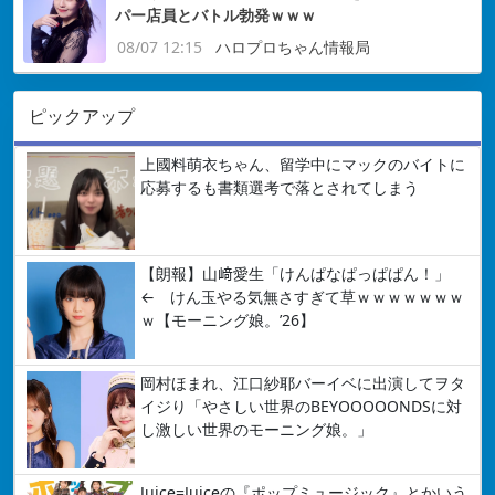
パー店員とバトル勃発ｗｗｗ
08/07 12:15
ハロプロちゃん情報局
ピックアップ
上國料萌衣ちゃん、留学中にマックのバイトに
応募するも書類選考で落とされてしまう
【朗報】山﨑愛生「けんぱなぱっぱぱん！」
← けん玉やる気無さすぎて草ｗｗｗｗｗｗｗ
ｗ【モーニング娘。’26】
岡村ほまれ、江口紗耶バーイベに出演してヲタ
イジり「やさしい世界のBEYOOOOONDSに対
し激しい世界のモーニング娘。」
Juice=Juiceの『ポップミュージック』とかいう