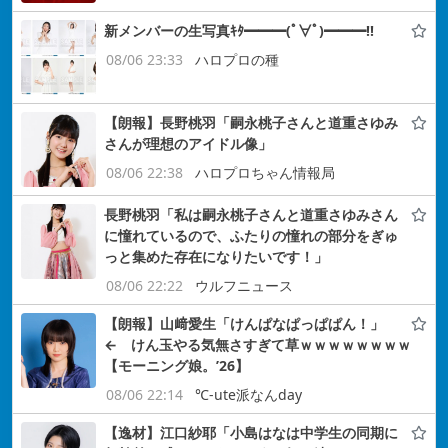
新メンバーの生写真ｷﾀ━━━(ﾟ∀ﾟ)━━━!!
08/06 23:33
ハロプロの種
【朗報】長野桃羽「嗣永桃子さんと道重さゆみ
さんが理想のアイドル像」
08/06 22:38
ハロプロちゃん情報局
長野桃羽「私は嗣永桃子さんと道重さゆみさん
に憧れているので、ふたりの憧れの部分をぎゅ
っと集めた存在になりたいです！」
08/06 22:22
ウルフニュース
【朗報】山﨑愛生「けんぱなぱっぱぱん！」
← けん玉やる気無さすぎて草ｗｗｗｗｗｗｗｗ
【モーニング娘。’26】
08/06 22:14
℃-ute派なんday
【逸材】江口紗耶「小島はなは中学生の同期に