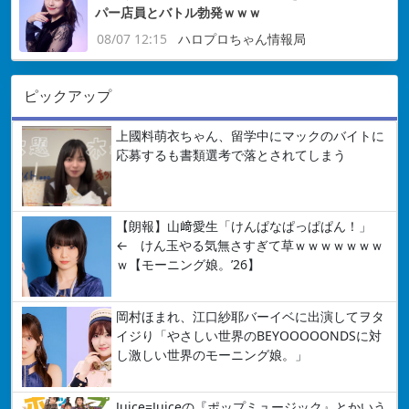
パー店員とバトル勃発ｗｗｗ
08/07 12:15
ハロプロちゃん情報局
ピックアップ
上國料萌衣ちゃん、留学中にマックのバイトに
応募するも書類選考で落とされてしまう
【朗報】山﨑愛生「けんぱなぱっぱぱん！」
← けん玉やる気無さすぎて草ｗｗｗｗｗｗｗ
ｗ【モーニング娘。’26】
岡村ほまれ、江口紗耶バーイベに出演してヲタ
イジり「やさしい世界のBEYOOOOONDSに対
し激しい世界のモーニング娘。」
Juice=Juiceの『ポップミュージック』とかいう