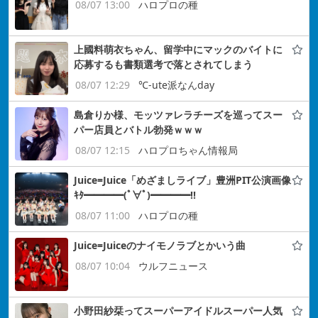
08/07 13:00
ハロプロの種
上國料萌衣ちゃん、留学中にマックのバイトに
応募するも書類選考で落とされてしまう
08/07 12:29
℃-ute派なんday
島倉りか様、モッツァレラチーズを巡ってスー
パー店員とバトル勃発ｗｗｗ
08/07 12:15
ハロプロちゃん情報局
Juice=Juice「めざましライブ」豊洲PIT公演画像
ｷﾀ━━━━(ﾟ∀ﾟ)━━━━!!
08/07 11:00
ハロプロの種
Juice=Juiceのナイモノラブとかいう曲
08/07 10:04
ウルフニュース
小野田紗栞ってスーパーアイドルスーパー人気