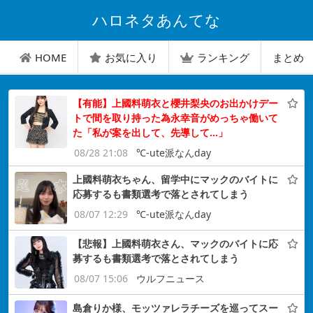
ハロネタあんてな
HOME
お気に入り
ランキング
まとめ
【有能】上國料萌衣と櫻井梨央のお出かけデー
トで間を取り持った為永幸音がめっちゃ働いて
た「私が案を出して、先導して…」
08/28 21:08
℃-ute派なんday
上國料萌衣ちゃん、留学中にマックのバイトに
応募するも書類選考で落とされてしまう
08/07 12:29
℃-ute派なんday
【悲報】上國料萌衣さん、マックのバイトに応
募するも書類選考で落とされてしまう
08/07 15:06
ウルフニュース
島倉りか様、モッツァレラチーズを巡ってスー