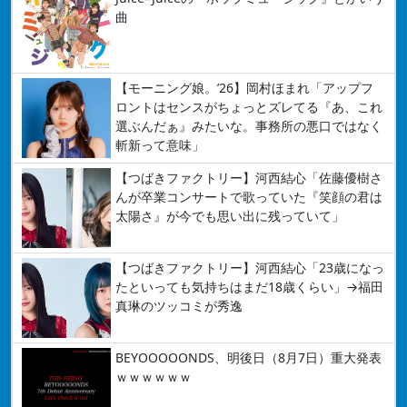
曲
【モーニング娘。’26】岡村ほまれ「アップフ
ロントはセンスがちょっとズレてる『あ、これ
選ぶんだぁ』みたいな。事務所の悪口ではなく
斬新って意味」
【つばきファクトリー】河西結心「佐藤優樹さ
んが卒業コンサートで歌っていた『笑顔の君は
太陽さ』が今でも思い出に残っていて」
【つばきファクトリー】河西結心「23歳になっ
たといっても気持ちはまだ18歳くらい」→福田
真琳のツッコミが秀逸
BEYOOOOONDS、明後日（8月7日）重大発表
ｗｗｗｗｗｗ