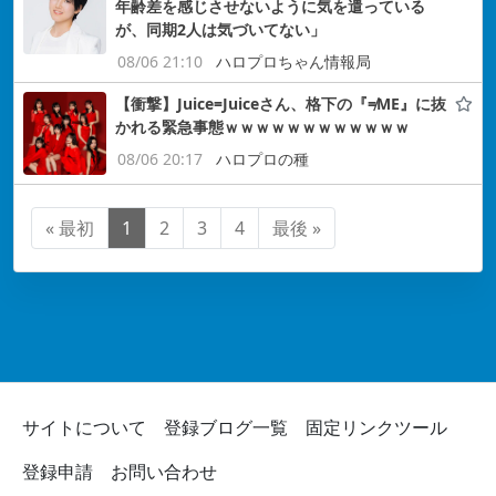
年齢差を感じさせないように気を遣っている
が、同期2人は気づいてない」
08/06 21:10
ハロプロちゃん情報局
【衝撃】Juice=Juiceさん、格下の『≠ME』に抜
かれる緊急事態ｗｗｗｗｗｗｗｗｗｗｗｗ
08/06 20:17
ハロプロの種
« 最初
1
2
3
4
最後 »
サイトについて
登録ブログ一覧
固定リンクツール
登録申請
お問い合わせ