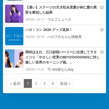
【凄い】ステージの天才松永里愛が林仁愛の異
変を察知した結果
08/06 18:17
ウルフニュース
ハロ！コン 2026 グッズ追加！
08/06 18:10
ハロプロちゃん情報局
岡村ほまれ、江口紗耶バーイベに出演してヲタ
イジり「やさしい世界のBEYOOOOONDSに対し
激しい世界のモーニング娘。」
08/06 15:27
℃-ute派なんday
« 最初
1
2
3
4
最後 »