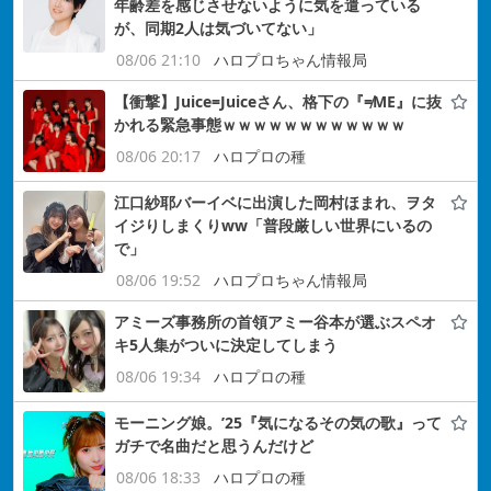
年齢差を感じさせないように気を遣っている
が、同期2人は気づいてない」
08/06 21:10
ハロプロちゃん情報局
【衝撃】Juice=Juiceさん、格下の『≠ME』に抜
かれる緊急事態ｗｗｗｗｗｗｗｗｗｗｗｗ
08/06 20:17
ハロプロの種
江口紗耶バーイベに出演した岡村ほまれ、ヲタ
イジりしまくりww「普段厳しい世界にいるの
で」
08/06 19:52
ハロプロちゃん情報局
アミーズ事務所の首領アミー谷本が選ぶスペオ
キ5人集がついに決定してしまう
08/06 19:34
ハロプロの種
モーニング娘。’25『気になるその気の歌』って
ガチで名曲だと思うんだけど
08/06 18:33
ハロプロの種