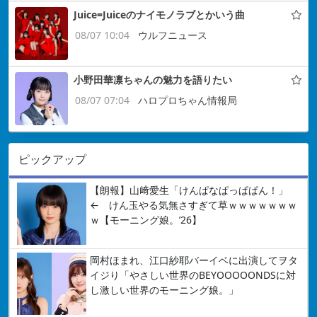
Juice=Juiceのナイモノラブとかいう曲
08/07 10:04
ウルフニュース
小野田華凛ちゃんの魅力を語りたい
08/07 07:04
ハロプロちゃん情報局
ピックアップ
【朗報】山﨑愛生「けんぱなぱっぱぱん！」
← けん玉やる気無さすぎて草ｗｗｗｗｗｗｗ
ｗ【モーニング娘。’26】
岡村ほまれ、江口紗耶バーイベに出演してヲタ
イジり「やさしい世界のBEYOOOOONDSに対
し激しい世界のモーニング娘。」