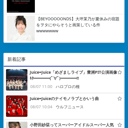
【BEYOOOOONDS】大坪茉乃が夏休みの宿題
をヲタにやらそうと画策している件
wwwwwww
新着記事
Juice=Juice「めざましライブ」豊洲PIT公演画像
ｷﾀ━━━━(ﾟ∀ﾟ)━━━━!!
08/07 11:00
ハロプロの種
Juice=Juiceのナイモノラブとかいう曲
08/07 10:04
ウルフニュース
小野田紗栞ってスーパーアイドルスーパー人気