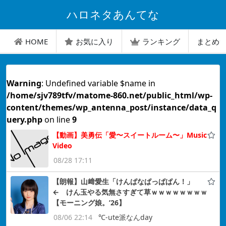
ハロネタあんてな
HOME
お気に入り
ランキング
まとめ
Warning
: Undefined variable $name in
/home/sjv789tfv/matome-860.net/public_html/wp-
content/themes/wp_antenna_post/instance/data_q
uery.php
on line
9
【動画】美勇伝「愛〜スイートルーム〜」Music
Video
08/28 17:11
【朗報】山﨑愛生「けんぱなぱっぱぱん！」
← けん玉やる気無さすぎて草ｗｗｗｗｗｗｗｗ
【モーニング娘。’26】
08/06 22:14
℃-ute派なんday