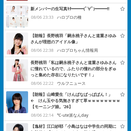
新メンバーの生写真ｷﾀ━━━(ﾟ∀ﾟ)━━━!!
08/06 23:33
ハロプロの種
【朗報】長野桃羽「嗣永桃子さんと道重さゆみ
さんが理想のアイドル像」
08/06 22:38
ハロプロちゃん情報局
長野桃羽「私は嗣永桃子さんと道重さゆみさん
に憧れているので、ふたりの憧れの部分をぎゅ
っと集めた存在になりたいです！」
08/06 22:22
ウルフニュース
【朗報】山﨑愛生「けんぱなぱっぱぱん！」
← けん玉やる気無さすぎて草ｗｗｗｗｗｗｗｗ
【モーニング娘。’26】
08/06 22:14
℃-ute派なんday
【逸材】江口紗耶「小島はなは中学生の同期に