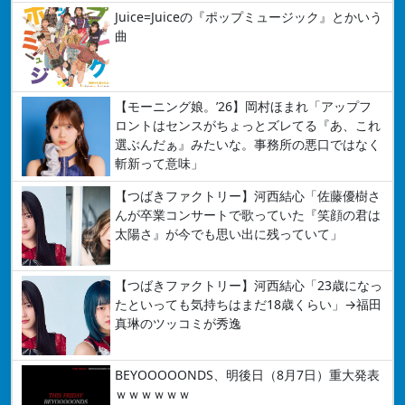
Juice=Juiceの『ポップミュージック』とかいう
曲
【モーニング娘。’26】岡村ほまれ「アップフ
ロントはセンスがちょっとズレてる『あ、これ
選ぶんだぁ』みたいな。事務所の悪口ではなく
斬新って意味」
【つばきファクトリー】河西結心「佐藤優樹さ
んが卒業コンサートで歌っていた『笑顔の君は
太陽さ』が今でも思い出に残っていて」
【つばきファクトリー】河西結心「23歳になっ
たといっても気持ちはまだ18歳くらい」→福田
真琳のツッコミが秀逸
BEYOOOOONDS、明後日（8月7日）重大発表
ｗｗｗｗｗｗ