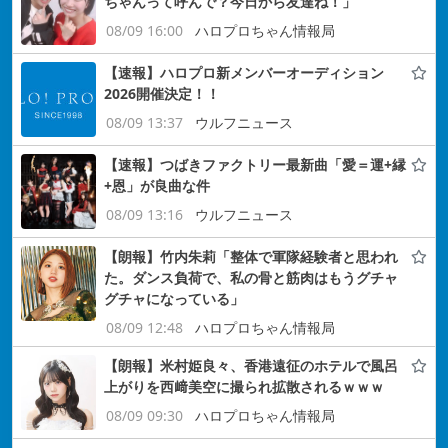
ちゃんって呼んで？今日から友達ね！」
08/09 16:00
ハロプロちゃん情報局
【速報】ハロプロ新メンバーオーディション
2026開催決定！！
08/09 13:37
ウルフニュース
【速報】つばきファクトリー最新曲「愛＝運+縁
+恩」が良曲な件
08/09 13:16
ウルフニュース
【朗報】竹内朱莉「整体で軍隊経験者と思われ
た。ダンス負荷で、私の骨と筋肉はもうグチャ
グチャになっている」
08/09 12:48
ハロプロちゃん情報局
【朗報】米村姫良々、香港遠征のホテルで風呂
上がりを西﨑美空に撮られ拡散されるｗｗｗ
08/09 09:30
ハロプロちゃん情報局