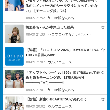
いタイプと思われたいので、シール帳は持って
るのにメンバー内のシール交換に入っていかな
い」【モーニング娘。’26】
08/09 21:52
℃-ute派なんday
橋迫鈴ちゃんが本気出した結果
08/09 21:33
ハロプロってながいぜぃ・・
【速報】「ハロ！コン 2026」TOYOTA ARENA
TOKYO公演のMVP
08/09 21:07
ウルフニュース
『アップトゥボーイ vol.366』限定表紙ver.で表
紙を飾るモーニング娘。18期の動画ｷﾀ
━━━━(ﾟ∀ﾟ)━━━━!!
08/09 21:01
℃-ute派なんday
【朗報】新生CHICA#TETSUが売れそう
08/09 20:02
ウルフニュース