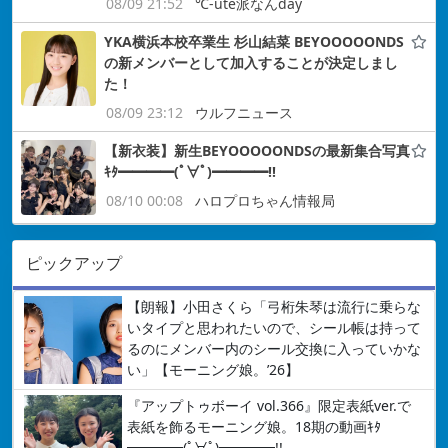
08/09 21:52
℃-ute派なんday
YKA横浜本校卒業生 杉山結菜 BEYOOOOONDS
の新メンバーとして加入することが決定しまし
た！
08/09 23:12
ウルフニュース
【新衣装】新生BEYOOOOONDSの最新集合写真
ｷﾀ━━━━(ﾟ∀ﾟ)━━━━!!
08/10 00:08
ハロプロちゃん情報局
ピックアップ
【朗報】小田さくら「弓桁朱琴は流行に乗らな
いタイプと思われたいので、シール帳は持って
るのにメンバー内のシール交換に入っていかな
い」【モーニング娘。’26】
『アップトゥボーイ vol.366』限定表紙ver.で
表紙を飾るモーニング娘。18期の動画ｷﾀ
━━━━(ﾟ∀ﾟ)━━━━!!