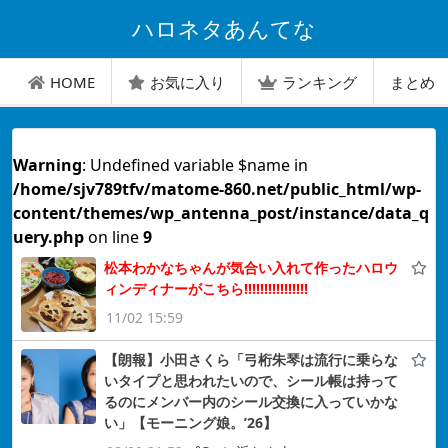
ハロネタあんてな
HOME
お気に入り
ランキング
まとめ
Warning
: Undefined variable $name in
/home/sjv789tfv/matome-860.net/public_html/wp-
content/themes/wp_antenna_post/instance/data_q
uery.php
on line
9
松本わかなちゃんが気合い入れて作ったハロウ
ィンディナーがこちら!!!!!!!!!!!!!!!!
11/02 15:59
【朗報】小田さくら「弓桁朱琴は流行に乗らな
いタイプと思われたいので、シール帳は持って
るのにメンバー内のシール交換に入っていかな
い」【モーニング娘。’26】