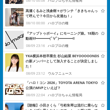
08/10 00:08
ハロプロちゃん情報局
高瀬くるみと浅倉樹々がランチ「ききちゃんっ
て呼んで？今日から友達ね！」
08/10 00:00
ハロプロの種
『アップトゥボーイ』にモーニング娘。18期の
動画ｷﾀ━━━━(ﾟ∀ﾟ)━━━━!!
08/09 23:16
ハロプロの種
YKA横浜本校卒業生 杉山結菜 BEYOOOOONDS
の新メンバーとして加入することが決定しまし
た！
08/09 23:12
ウルフニュース
「ハロ！コン 2026」TOYOTA ARENA TOKYO
公演のMVPといえば？
08/09 22:04
ハロプロちゃん情報局
【朗報】小田さくら「弓桁朱琴は流行に乗らな