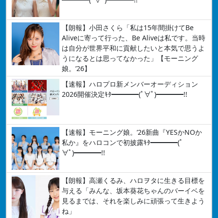
【朗報】小田さくら「私は15年間掛けてBe
Aliveに寄って行った、Be Aliveは私です。当時
は自分が世界平和に貢献したいと本気で思うよ
うになるとは思ってなかった」【モーニング
娘。’26】
【速報】ハロプロ新メンバーオーディション
2026開催決定ｷﾀ━━━━(ﾟ∀ﾟ)━━━━!!
【速報】モーニング娘。’26新曲『YESかNOか
私か』をハロコンで初披露ｷﾀ━━━━(ﾟ
∀ﾟ)━━━━!!
【朗報】高瀬くるみ、ハロヲタに生きる目標を
与える「みんな、坂本葵花ちゃんのバーイベを
見るまでは、それを楽しみに頑張って生きよう
ね」