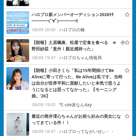
ハロプロ新メンバーオーディション2026ｷﾀ
━━━━(ﾟ∀ﾟ)━━━━!!
08/09 20:00
ハロプロの種
【朗報】土居楓奏、松屋で定食を食べる ⇒ 小
野田紗栞「意外！親近感持った」
08/09 19:47
ハロプロちゃん情報局
【朗報】小田さくら「私は15年間掛けてBe
Aliveに寄って行った、Be Aliveは私です。当時
は自分が世界平和に貢献したいと本気で思うよ
うになるとは思ってなかった」【モーニング
娘。’26】
08/09 19:05
℃-ute派なんday
最近の筒井澪心ちゃんがお前ら好みの美女にな
ってきている件！！
08/09 18:47
ハロプロってながいぜぃ・・