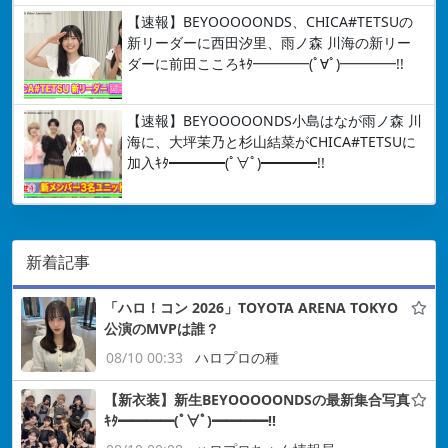
【速報】BEYOOOOONDS、CHICA#TETSUの
新リーダーに西田汐里、雨ノ森 川海の新リー
ダーに前田こころｷﾀ━━━━(ﾟ∀ﾟ)━━━━!!
【速報】BEYOOOOONDS小島はなが雨ノ森 川
海に、大坪茉乃と杉山結菜がCHICA#TETSUに
加入ｷﾀ━━━━(ﾟ∀ﾟ)━━━━!!
新着記事
「ハロ！コン 2026」TOYOTA ARENA TOKYO
公演のMVPは誰？
08/10 00:33
ハロプロの種
【新衣装】新生BEYOOOOONDSの最新集合写真
ｷﾀ━━━━(ﾟ∀ﾟ)━━━━!!