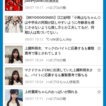
Juice=Juiceの出演決定
08/07 19:17
ハロプロの種
【BEYOOOOONDS】江口紗耶「小島はなちゃん
は中学生の同期が話しやすいように年齢差を感
じさせないような接し方とか工夫してるが、同
期2人は気づいてない」
08/07 19:12
℃-ute派なんday
上國料萌衣、マックのバイトに応募するも書類
選考で落とされてしまう
08/07 18:34
ハロプロの種
マクドナルドCMに出演していた上國料萌衣さ
ん、バイトに応募するも書類選考で落ちる
08/07 18:04
ハロプロちゃん情報局
上村麗菜ちゃんのおっぱいが揺れる
08/07 17:11
ハロプロの種