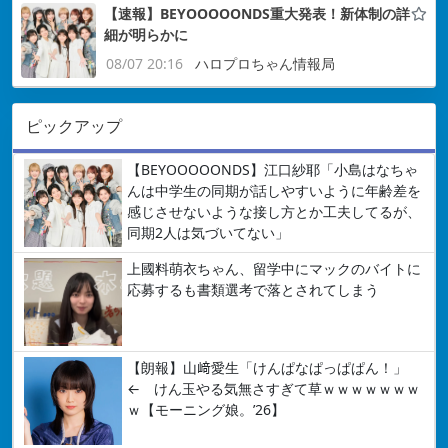
【速報】BEYOOOOONDS重大発表！新体制の詳
細が明らかに
08/07 20:16
ハロプロちゃん情報局
ピックアップ
【BEYOOOOONDS】江口紗耶「小島はなちゃ
んは中学生の同期が話しやすいように年齢差を
感じさせないような接し方とか工夫してるが、
同期2人は気づいてない」
上國料萌衣ちゃん、留学中にマックのバイトに
応募するも書類選考で落とされてしまう
【朗報】山﨑愛生「けんぱなぱっぱぱん！」
← けん玉やる気無さすぎて草ｗｗｗｗｗｗｗ
ｗ【モーニング娘。’26】