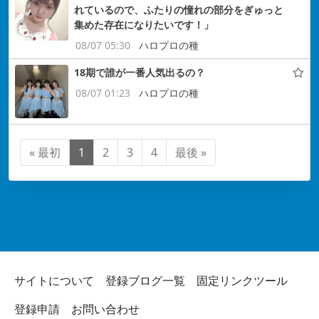
れているので、ふたりの憧れの部分をぎゅっと
集めた存在になりたいです！」
08/07 05:30
ハロプロの種
18期で誰が一番人気出るの？
08/07 01:23
ハロプロの種
« 最初
1
2
3
4
最後 »
サイトについて
登録ブログ一覧
固定リンクツール
登録申請
お問い合わせ