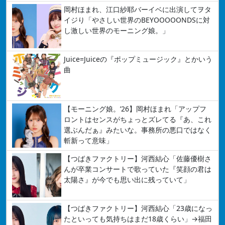
岡村ほまれ、江口紗耶バーイベに出演してヲタ
イジり「やさしい世界のBEYOOOOONDSに対
し激しい世界のモーニング娘。」
Juice=Juiceの『ポップミュージック』とかいう
曲
【モーニング娘。’26】岡村ほまれ「アップフ
ロントはセンスがちょっとズレてる『あ、これ
選ぶんだぁ』みたいな。事務所の悪口ではなく
斬新って意味」
【つばきファクトリー】河西結心「佐藤優樹さ
んが卒業コンサートで歌っていた『笑顔の君は
太陽さ』が今でも思い出に残っていて」
【つばきファクトリー】河西結心「23歳になっ
たといっても気持ちはまだ18歳くらい」→福田