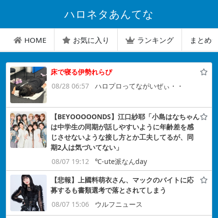
ハロネタあんてな
HOME
お気に入り
ランキング
まとめ
床で寝る伊勢れらぴ
08/28 06:57
ハロプロってながいぜぃ・・
【BEYOOOOONDS】江口紗耶「小島はなちゃん
は中学生の同期が話しやすいように年齢差を感
じさせないような接し方とか工夫してるが、同
期2人は気づいてない」
08/07 19:12
℃-ute派なんday
【悲報】上國料萌衣さん、マックのバイトに応
募するも書類選考で落とされてしまう
08/07 15:06
ウルフニュース