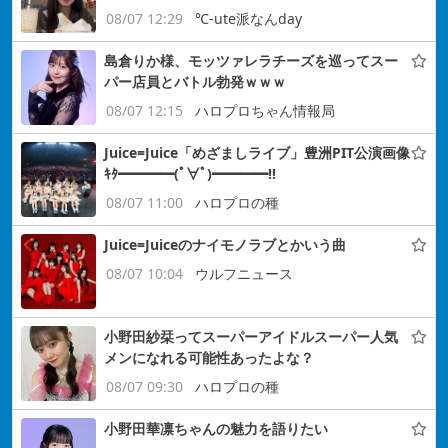
08/07 12:29
℃-ute派なんday
島倉りか様、モッツァレラチーズを巡ってスー
パー店員とバトル勃発ｗｗｗ
08/07 12:15
ハロプロちゃん情報局
Juice=Juice「めざましライブ」豊洲PIT公演画像
ｷﾀ━━━━(ﾟ∀ﾟ)━━━━!!
08/07 11:00
ハロプロの種
Juice=Juiceのナイモノラブとかいう曲
08/07 10:04
ウルフニュース
小野田紗栞ってスーパーアイドルスーパー人気
メンになれる可能性あったよな？
08/07 09:30
ハロプロの種
小野田華凛ちゃんの魅力を語りたい