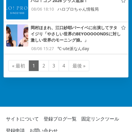
ハロ！コン 2026 グッズ追加！
08/06 18:10
ハロプロちゃん情報局
岡村ほまれ、江口紗耶バーイベに出演してヲタ
イジり「やさしい世界のBEYOOOOONDSに対し
激しい世界のモーニング娘。」
08/06 15:27
℃-ute派なんday
« 最初
1
2
3
4
最後 »
サイトについて
登録ブログ一覧
固定リンクツール
登録申請
お問い合わせ