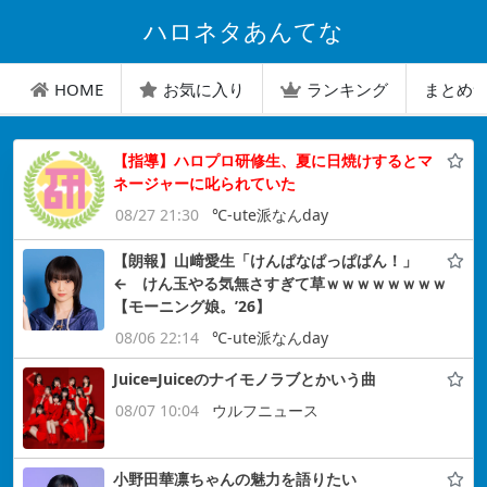
ハロネタあんてな
HOME
お気に入り
ランキング
まとめ
【指導】ハロプロ研修生、夏に日焼けするとマ
ネージャーに叱られていた
08/27 21:30
℃-ute派なんday
【朗報】山﨑愛生「けんぱなぱっぱぱん！」
← けん玉やる気無さすぎて草ｗｗｗｗｗｗｗｗ
【モーニング娘。’26】
08/06 22:14
℃-ute派なんday
Juice=Juiceのナイモノラブとかいう曲
08/07 10:04
ウルフニュース
小野田華凛ちゃんの魅力を語りたい