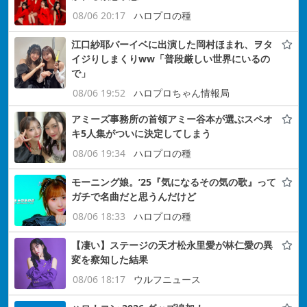
08/06 20:17
ハロプロの種
江口紗耶バーイベに出演した岡村ほまれ、ヲタ
イジりしまくりww「普段厳しい世界にいるの
で」
08/06 19:52
ハロプロちゃん情報局
アミーズ事務所の首領アミー谷本が選ぶスペオ
キ5人集がついに決定してしまう
08/06 19:34
ハロプロの種
モーニング娘。’25『気になるその気の歌』って
ガチで名曲だと思うんだけど
08/06 18:33
ハロプロの種
【凄い】ステージの天才松永里愛が林仁愛の異
変を察知した結果
08/06 18:17
ウルフニュース