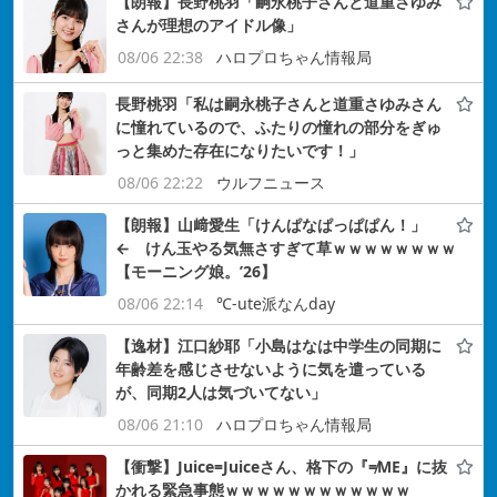
【朗報】長野桃羽「嗣永桃子さんと道重さゆみ
さんが理想のアイドル像」
08/06 22:38
ハロプロちゃん情報局
長野桃羽「私は嗣永桃子さんと道重さゆみさん
に憧れているので、ふたりの憧れの部分をぎゅ
っと集めた存在になりたいです！」
08/06 22:22
ウルフニュース
【朗報】山﨑愛生「けんぱなぱっぱぱん！」
← けん玉やる気無さすぎて草ｗｗｗｗｗｗｗｗ
【モーニング娘。’26】
08/06 22:14
℃-ute派なんday
【逸材】江口紗耶「小島はなは中学生の同期に
年齢差を感じさせないように気を遣っている
が、同期2人は気づいてない」
08/06 21:10
ハロプロちゃん情報局
【衝撃】Juice=Juiceさん、格下の『≠ME』に抜
かれる緊急事態ｗｗｗｗｗｗｗｗｗｗｗｗ