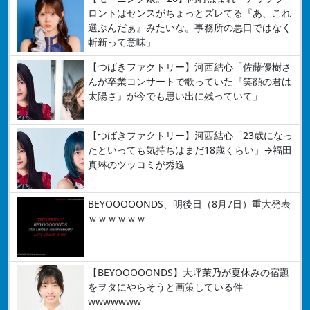
ロントはセンスがちょっとズレてる『あ、これ
選ぶんだぁ』みたいな。事務所の悪口ではなく
斬新って意味」
【つばきファクトリー】河西結心「佐藤優樹さ
んが卒業コンサートで歌っていた『笑顔の君は
太陽さ』が今でも思い出に残っていて」
【つばきファクトリー】河西結心「23歳になっ
たといっても気持ちはまだ18歳くらい」→福田
真琳のツッコミが秀逸
BEYOOOOONDS、明後日（8月7日）重大発表
ｗｗｗｗｗｗ
【BEYOOOOONDS】大坪茉乃が夏休みの宿題
をヲタにやらそうと画策している件
wwwwwww