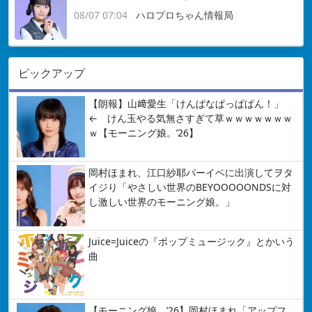
08/07 07:04
ハロプロちゃん情報局
ピックアップ
【朗報】山﨑愛生「けんぱなぱっぱぱん！」
← けん玉やる気無さすぎて草ｗｗｗｗｗｗｗ
ｗ【モーニング娘。’26】
岡村ほまれ、江口紗耶バーイベに出演してヲタ
イジり「やさしい世界のBEYOOOOONDSに対
し激しい世界のモーニング娘。」
Juice=Juiceの『ポップミュージック』とかいう
曲
【モーニング娘。’26】岡村ほまれ「アップフ