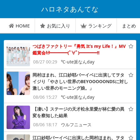
ハロネタあんてな
HOME
お気に入り
ランキング
まとめ
つばきファクトリー『勇気 It’s my Life！』MV
鑑賞会ｷﾀ━━━━(ﾟ∀ﾟ)━━━━!!
08/27 00:29
℃-ute派なんday
岡村ほまれ、江口紗耶バーイベに出演してヲタ
イジり「やさしい世界のBEYOOOOONDSに対し
激しい世界のモーニング娘。」
08/06 15:27
℃-ute派なんday
【凄い】ステージの天才松永里愛が林仁愛の異
変を察知した結果
08/06 18:17
ウルフニュース
江口紗耶バーイベに出演した岡村ほまれ、ヲタ