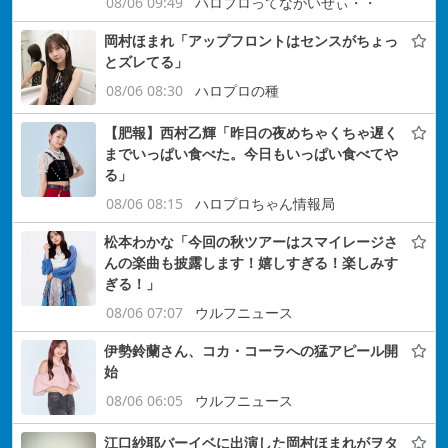
08/06 09:49
ハロプロってながいぜぃ・・
岡村ほまれ「アップフロントはセンスがちょっ
とズレてる」
08/06 08:30
ハロプロの種
【肥報】西村乙輝「昨日の夜めちゃくちゃ遅く
までいっぱい食べた。今日もいっぱい食べてや
る」
08/06 08:15
ハロプロちゃん情報局
松本わかな「今回の秋ツアーはスマイレージさ
んの楽曲も披露します！嬉しすぎる！楽しみす
ぎる！」
08/06 07:07
ウルフニュース
伊勢鈴蘭さん、コカ・コーラへの猛アピール開
始
08/06 06:05
ウルフニュース
江口紗耶バーイベに出演した岡村ほまれがヲタ