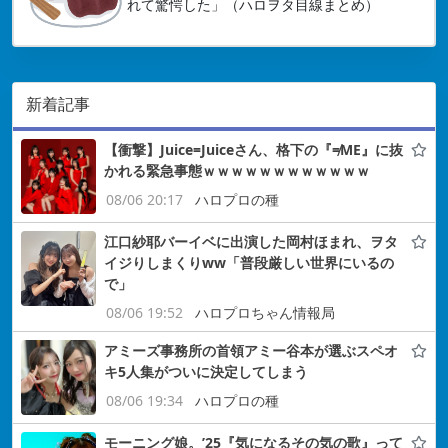
れて驚愕した」（ハロヲタ目線まとめ）
新着記事
【衝撃】Juice=Juiceさん、格下の『≠ME』に抜
かれる緊急事態ｗｗｗｗｗｗｗｗｗｗｗｗ
08/06 20:17
ハロプロの種
江口紗耶バーイベに出演した岡村ほまれ、ヲタ
イジりしまくりww「普段厳しい世界にいるの
で」
08/06 19:52
ハロプロちゃん情報局
アミーズ事務所の首領アミー谷本が選ぶスペオ
キ5人集がついに決定してしまう
08/06 19:34
ハロプロの種
モーニング娘。’25『気になるその気の歌』って