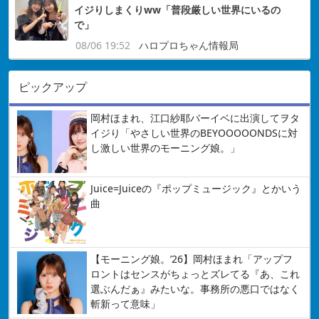
イジりしまくりww「普段厳しい世界にいるの
で」
08/06 19:52
ハロプロちゃん情報局
ピックアップ
岡村ほまれ、江口紗耶バーイベに出演してヲタ
イジり「やさしい世界のBEYOOOOONDSに対
し激しい世界のモーニング娘。」
Juice=Juiceの『ポップミュージック』とかいう
曲
【モーニング娘。’26】岡村ほまれ「アップフ
ロントはセンスがちょっとズレてる『あ、これ
選ぶんだぁ』みたいな。事務所の悪口ではなく
斬新って意味」