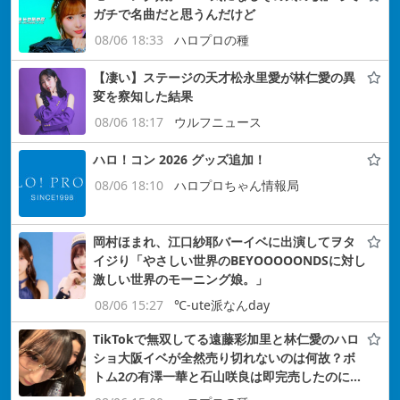
ガチで名曲だと思うんだけど
08/06 18:33
ハロプロの種
【凄い】ステージの天才松永里愛が林仁愛の異
変を察知した結果
08/06 18:17
ウルフニュース
ハロ！コン 2026 グッズ追加！
08/06 18:10
ハロプロちゃん情報局
岡村ほまれ、江口紗耶バーイベに出演してヲタ
イジり「やさしい世界のBEYOOOOONDSに対し
激しい世界のモーニング娘。」
08/06 15:27
℃-ute派なんday
TikTokで無双してる遠藤彩加里と林仁愛のハロ
ショ大阪イベが全然売り切れないのは何故？ボ
トム2の有澤一華と石山咲良は即完売したのに…