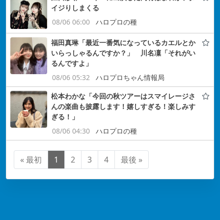
イジりしまくる
08/06 06:00
ハロプロの種
福田真琳「最近一番気になっているカエルとか
いらっしゃるんですか？」 川名凜「それがい
るんですよ」
08/06 05:32
ハロプロちゃん情報局
松本わかな「今回の秋ツアーはスマイレージさ
んの楽曲も披露します！嬉しすぎる！楽しみす
ぎる！」
08/06 04:30
ハロプロの種
« 最初
1
2
3
4
最後 »