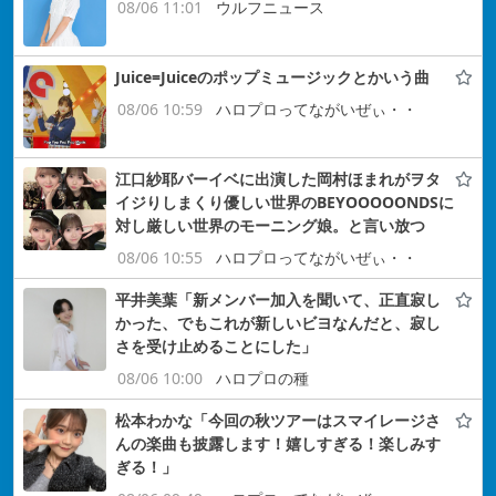
08/06 11:01
ウルフニュース
Juice=Juiceのポップミュージックとかいう曲
08/06 10:59
ハロプロってながいぜぃ・・
江口紗耶バーイベに出演した岡村ほまれがヲタ
イジりしまくり優しい世界のBEYOOOOONDSに
対し厳しい世界のモーニング娘。と言い放つ
08/06 10:55
ハロプロってながいぜぃ・・
平井美葉「新メンバー加入を聞いて、正直寂し
かった、でもこれが新しいビヨなんだと、寂し
さを受け止めることにした」
08/06 10:00
ハロプロの種
松本わかな「今回の秋ツアーはスマイレージさ
んの楽曲も披露します！嬉しすぎる！楽しみす
ぎる！」