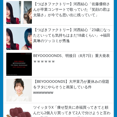
【つばきファクトリー】河西結心「佐藤優樹さ
んが卒業コンサートで歌っていた『笑顔の君は
太陽さ』が今でも思い出に残っていて」
【つばきファクトリー】河西結心「23歳になっ
たといっても気持ちはまだ18歳くらい」→福田
真琳のツッコミが秀逸
BEYOOOOONDS、明後日（8月7日）重大発表
ｗｗｗｗｗｗ
【BEYOOOOONDS】大坪茉乃が夏休みの宿題
をヲタにやらそうと画策している件
wwwwwww
ツイッタラX「痩せ型夫に赤福買ってきてと頼
んだら2個入り買ってきて2人で分けようと言わ