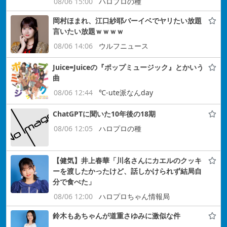
08/06 15:00
ハロプロの種
岡村ほまれ、江口紗耶バーイベでヤリたい放題
言いたい放題ｗｗｗｗ
08/06 14:06
ウルフニュース
Juice=Juiceの『ポップミュージック』とかいう
曲
08/06 12:44
℃-ute派なんday
ChatGPTに聞いた10年後の18期
08/06 12:05
ハロプロの種
【健気】井上春華「川名さんにカエルのクッキ
ーを渡したかったけど、話しかけられず結局自
分で食べた」
08/06 12:00
ハロプロちゃん情報局
鈴木もあちゃんが道重さゆみに激似な件