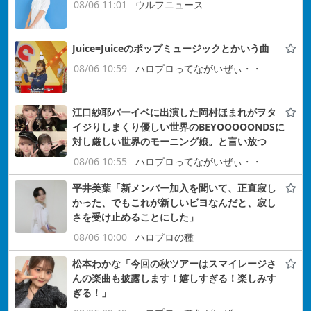
08/06 11:01
ウルフニュース
Juice=Juiceのポップミュージックとかいう曲
08/06 10:59
ハロプロってながいぜぃ・・
江口紗耶バーイベに出演した岡村ほまれがヲタ
イジりしまくり優しい世界のBEYOOOOONDSに
対し厳しい世界のモーニング娘。と言い放つ
08/06 10:55
ハロプロってながいぜぃ・・
平井美葉「新メンバー加入を聞いて、正直寂し
かった、でもこれが新しいビヨなんだと、寂し
さを受け止めることにした」
08/06 10:00
ハロプロの種
松本わかな「今回の秋ツアーはスマイレージさ
んの楽曲も披露します！嬉しすぎる！楽しみす
ぎる！」