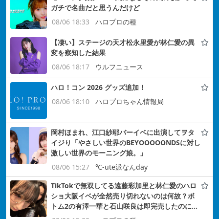
ガチで名曲だと思うんだけど
08/06 18:33
ハロプロの種
【凄い】ステージの天才松永里愛が林仁愛の異
変を察知した結果
08/06 18:17
ウルフニュース
ハロ！コン 2026 グッズ追加！
08/06 18:10
ハロプロちゃん情報局
岡村ほまれ、江口紗耶バーイベに出演してヲタ
イジり「やさしい世界のBEYOOOOONDSに対し
激しい世界のモーニング娘。」
08/06 15:27
℃-ute派なんday
TikTokで無双してる遠藤彩加里と林仁愛のハロ
ショ大阪イベが全然売り切れないのは何故？ボ
トム2の有澤一華と石山咲良は即完売したのに…