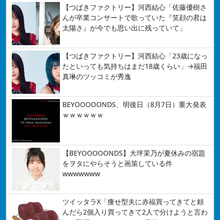
【つばきファクトリー】河西結心「佐藤優樹さ
んが卒業コンサートで歌っていた『笑顔の君は
太陽さ』が今でも思い出に残っていて」
【つばきファクトリー】河西結心「23歳になっ
たといっても気持ちはまだ18歳くらい」→福田
真琳のツッコミが秀逸
BEYOOOOONDS、明後日（8月7日）重大発表
ｗｗｗｗｗｗ
【BEYOOOOONDS】大坪茉乃が夏休みの宿題
をヲタにやらそうと画策している件
wwwwwww
ツイッタラX「痩せ型夫に赤福買ってきてと頼
んだら2個入り買ってきて2人で分けようと言わ