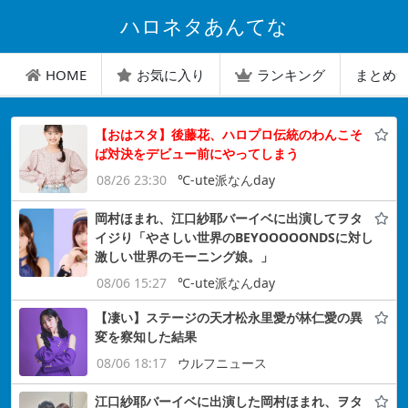
ハロネタあんてな
HOME
お気に入り
ランキング
まとめ
【おはスタ】後藤花、ハロプロ伝統のわんこそ
ば対決をデビュー前にやってしまう
08/26 23:30
℃-ute派なんday
岡村ほまれ、江口紗耶バーイベに出演してヲタ
イジり「やさしい世界のBEYOOOOONDSに対し
激しい世界のモーニング娘。」
08/06 15:27
℃-ute派なんday
【凄い】ステージの天才松永里愛が林仁愛の異
変を察知した結果
08/06 18:17
ウルフニュース
江口紗耶バーイベに出演した岡村ほまれ、ヲタ