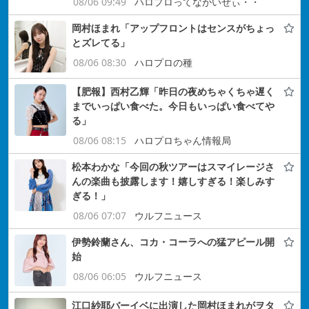
08/06 09:49
ハロプロってながいぜぃ・・
岡村ほまれ「アップフロントはセンスがちょっ
とズレてる」
08/06 08:30
ハロプロの種
【肥報】西村乙輝「昨日の夜めちゃくちゃ遅く
までいっぱい食べた。今日もいっぱい食べてや
る」
08/06 08:15
ハロプロちゃん情報局
松本わかな「今回の秋ツアーはスマイレージさ
んの楽曲も披露します！嬉しすぎる！楽しみす
ぎる！」
08/06 07:07
ウルフニュース
伊勢鈴蘭さん、コカ・コーラへの猛アピール開
始
08/06 06:05
ウルフニュース
江口紗耶バーイベに出演した岡村ほまれがヲタ