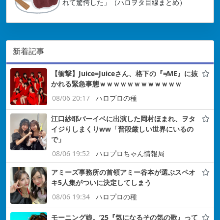
れて驚愕した」（ハロヲタ目線まとめ）
新着記事
【衝撃】Juice=Juiceさん、格下の『≠ME』に抜
かれる緊急事態ｗｗｗｗｗｗｗｗｗｗｗｗ
08/06 20:17
ハロプロの種
江口紗耶バーイベに出演した岡村ほまれ、ヲタ
イジりしまくりww「普段厳しい世界にいるの
で」
08/06 19:52
ハロプロちゃん情報局
アミーズ事務所の首領アミー谷本が選ぶスペオ
キ5人集がついに決定してしまう
08/06 19:34
ハロプロの種
モーニング娘。’25『気になるその気の歌』って