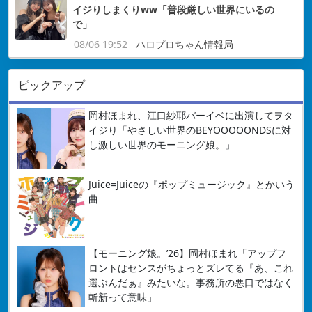
イジりしまくりww「普段厳しい世界にいるの
で」
08/06 19:52
ハロプロちゃん情報局
ピックアップ
岡村ほまれ、江口紗耶バーイベに出演してヲタ
イジり「やさしい世界のBEYOOOOONDSに対
し激しい世界のモーニング娘。」
Juice=Juiceの『ポップミュージック』とかいう
曲
【モーニング娘。’26】岡村ほまれ「アップフ
ロントはセンスがちょっとズレてる『あ、これ
選ぶんだぁ』みたいな。事務所の悪口ではなく
斬新って意味」