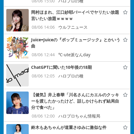
08/06 15:00
ハロプロの種
岡村ほまれ、江口紗耶バーイベでヤリたい放題
言いたい放題ｗｗｗｗ
08/06 14:06
ウルフニュース
Juice=Juiceの『ポップミュージック』とかいう
曲
08/06 12:44
℃-ute派なんday
ChatGPTに聞いた10年後の18期
08/06 12:05
ハロプロの種
【健気】井上春華「川名さんにカエルのクッキ
ーを渡したかったけど、話しかけられず結局自
分で食べた」
08/06 12:00
ハロプロちゃん情報局
鈴木もあちゃんが道重さゆみに激似な件