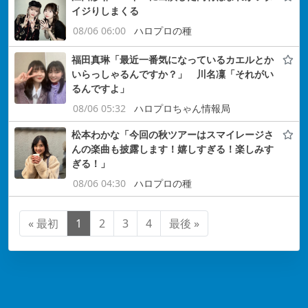
イジりしまくる
08/06 06:00
ハロプロの種
福田真琳「最近一番気になっているカエルとか
いらっしゃるんですか？」 川名凜「それがい
るんですよ」
08/06 05:32
ハロプロちゃん情報局
松本わかな「今回の秋ツアーはスマイレージさ
んの楽曲も披露します！嬉しすぎる！楽しみす
ぎる！」
08/06 04:30
ハロプロの種
« 最初
1
2
3
4
最後 »