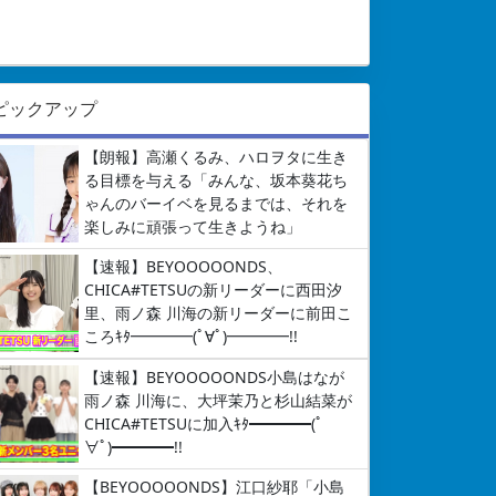
ピックアップ
【朗報】高瀬くるみ、ハロヲタに生き
る目標を与える「みんな、坂本葵花ち
ゃんのバーイベを見るまでは、それを
楽しみに頑張って生きようね」
【速報】BEYOOOOONDS、
CHICA#TETSUの新リーダーに西田汐
里、雨ノ森 川海の新リーダーに前田こ
ころｷﾀ━━━━(ﾟ∀ﾟ)━━━━!!
【速報】BEYOOOOONDS小島はなが
雨ノ森 川海に、大坪茉乃と杉山結菜が
CHICA#TETSUに加入ｷﾀ━━━━(ﾟ
∀ﾟ)━━━━!!
【BEYOOOOONDS】江口紗耶「小島