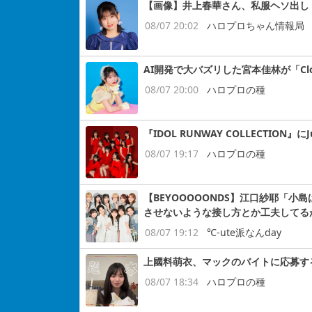
【画像】井上春華さん、私服ヘソ出し
08/07 20:02
ハロプロちゃん情報局
AI開発で大バズリした宮本佳林が「Cloud
08/07 20:00
ハロプロの種
『IDOL RUNWAY COLLECTION』にJ
08/07 19:17
ハロプロの種
【BEYOOOOONDS】江口紗耶「
させないような接し方とか工夫してる
08/07 19:12
℃-ute派なんday
上國料萌衣、マックのバイトに応募す
08/07 18:34
ハロプロの種