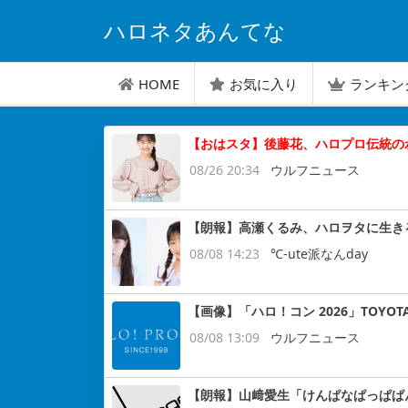
ハロネタあんてな
HOME
お気に入り
ランキン
【おはスタ】後藤花、ハロプロ伝統の
08/26 20:34
ウルフニュース
【朗報】高瀬くるみ、ハロヲタに生き
08/08 14:23
℃-ute派なんday
【画像】「ハロ！コン 2026」TOYOT
08/08 13:09
ウルフニュース
【朗報】山﨑愛生「けんぱなぱっぱぱ