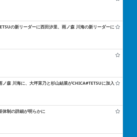
A#TETSUの新リーダーに西田汐里、雨ノ森 川海の新リーダーに
雨ノ森 川海に、大坪茉乃と杉山結菜がCHICA#TETSUに加入
！新体制の詳細が明らかに