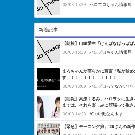
08/08 15:39
ハロプロちゃん情報局
新着記事
【朗報】山﨑愛生「けんぱなぱっぱぱ
08/08 15:39
ハロプロちゃん情報局
まろちゃんが高らかに宣言「私が始め
す」！！！！！！！！！！！！
08/08 15:09
ハロプロってながいぜ
【朗報】高瀬くるみ、ハロヲタに生き
までは、それを楽しみに頑張って生き
08/08 14:23
℃-ute派なんday
【緊急】モーニング娘。’26さんの新作