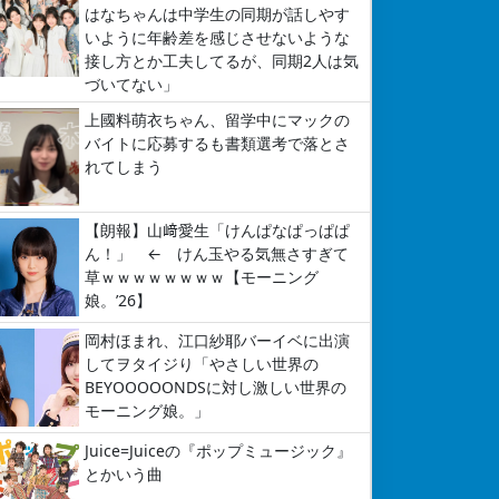
はなちゃんは中学生の同期が話しやす
いように年齢差を感じさせないような
接し方とか工夫してるが、同期2人は気
づいてない」
上國料萌衣ちゃん、留学中にマックの
バイトに応募するも書類選考で落とさ
れてしまう
【朗報】山﨑愛生「けんぱなぱっぱぱ
ん！」 ← けん玉やる気無さすぎて
草ｗｗｗｗｗｗｗｗ【モーニング
娘。’26】
岡村ほまれ、江口紗耶バーイベに出演
してヲタイジり「やさしい世界の
BEYOOOOONDSに対し激しい世界の
モーニング娘。」
Juice=Juiceの『ポップミュージック』
とかいう曲