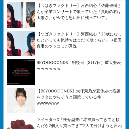
【つばきファクトリー】河西結心「佐藤優樹さ
んが卒業コンサートで歌っていた『笑顔の君は
太陽さ』が今でも思い出に残っていて」
【つばきファクトリー】河西結心「23歳になっ
たといっても気持ちはまだ18歳くらい」→福田
真琳のツッコミが秀逸
BEYOOOOONDS、明後日（8月7日）重大発表
ｗｗｗｗｗｗ
【BEYOOOOONDS】大坪茉乃が夏休みの宿題
をヲタにやらそうと画策している件
wwwwwww
ツイッタラX「痩せ型夫に赤福買ってきてと頼
んだら2個入り買ってきて2人で分けようと言わ