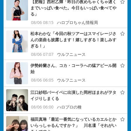
【肥報】西村乙輝「昨日の夜めちゃくちゃ遅く
までいっぱい食べた。今日もいっぱい食べてや
る」
08/06 08:15
ハロプロちゃん情報局
松本わかな「今回の秋ツアーはスマイレージさ
んの楽曲も披露します！嬉しすぎる！楽しみす
ぎる！」
08/06 07:07
ウルフニュース
伊勢鈴蘭さん、コカ・コーラへの猛アピール開
始
08/06 06:05
ウルフニュース
江口紗耶バーイベに出演した岡村ほまれがヲタ
イジりしまくる
08/06 06:00
ハロプロの種
福田真琳「最近一番気になっているカエルとか
いらっしゃるんですか？」 川名凜「それがい