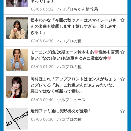
るんですよ」
08/06 05:32
ハロプロちゃん情報局
松本わかな「今回の秋ツアーはスマイレージさ
んの楽曲も披露します！嬉しすぎる！楽しみす
ぎる！」
08/06 04:30
ハロプロの種
モーニング娘｡次期エース鈴木もあ
性格も言葉
使い(｢なの｣使い)も道重さゆみに激似な件
08/06 01:20
ハロプロの種
岡村ほまれ「アップフロントはセンスがちょっ
とズレてる『あ、これ選ぶんだぁ』みたいな。
悪口ではなく斬新って意味」
08/06 00:40
ウルフニュース
週刊ファミ通に長野桃羽が登場！
08/06 00:30
ハロプロの種