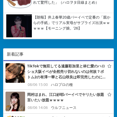
れて驚愕した」（ハロヲタ目線まとめ）
【朗報】井上春華20歳バーイベで定番の「親か
らの手紙」でリアル実母がサプライズ出演ｗｗ
ｗｗｗ【モーニング娘。’26】
新着記事
TikTokで無双してる遠藤彩加里と林仁愛のハロ
ショ大阪イベが全然売り切れないのは何故？ボ
トム2の有澤一華と石山咲良は即完売したのに…
08/06 15:00
ハロプロの種
岡村ほまれ、江口紗耶バーイベでヤリたい放題
言いたい放題ｗｗｗｗ
08/06 14:06
ウルフニュース