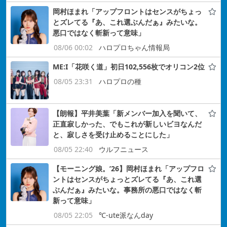
岡村ほまれ「アップフロントはセンスがちょっ
とズレてる『あ、これ選ぶんだぁ』みたいな。
悪口ではなく斬新って意味」
08/06 00:02
ハロプロちゃん情報局
ME:I「花咲く道」初日102,556枚でオリコン2位
08/05 23:31
ハロプロの種
【朗報】平井美葉「新メンバー加入を聞いて、
正直寂しかった、でもこれが新しいビヨなんだ
と、寂しさを受け止めることにした」
08/05 22:40
ウルフニュース
【モーニング娘。’26】岡村ほまれ「アップフロ
ントはセンスがちょっとズレてる『あ、これ選
ぶんだぁ』みたいな。事務所の悪口ではなく斬
新って意味」
08/05 22:05
℃-ute派なんday