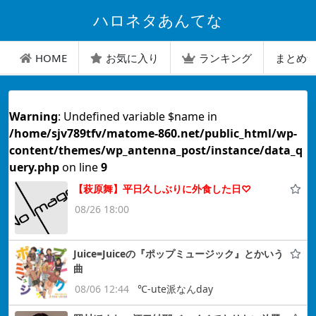
ハロネタあんてな
HOME
お気に入り
ランキング
まとめ
Warning
: Undefined variable $name in
/home/sjv789tfv/matome-860.net/public_html/wp-
content/themes/wp_antenna_post/instance/data_q
uery.php
on line
9
【萩原舞】平日久しぶりに外食した日♡
08/26 18:00
Juice=Juiceの『ポップミュージック』とかいう
曲
08/06 12:44
℃-ute派なんday