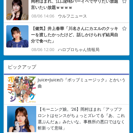
岡村ほまれ、江口紗耶バーイベでヤリたい放題
言いたい放題ｗｗｗｗ
08/06 14:06
ウルフニュース
【健気】井上春華「川名さんにカエルのクッキ
ーを渡したかったけど、話しかけられず結局自
分で食べた」
08/06 12:00
ハロプロちゃん情報局
ピックアップ
Juice=Juiceの『ポップミュージック』とかいう
曲
【モーニング娘。’26】岡村ほまれ「アップフ
ロントはセンスがちょっとズレてる『あ、これ
選ぶんだぁ』みたいな。事務所の悪口ではなく
斬新って意味」