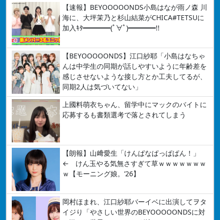
【速報】BEYOOOOONDS小島はなが雨ノ森 川
海に、大坪茉乃と杉山結菜がCHICA#TETSUに
加入ｷﾀ━━━━(ﾟ∀ﾟ)━━━━!!
【BEYOOOOONDS】江口紗耶「小島はなちゃ
んは中学生の同期が話しやすいように年齢差を
感じさせないような接し方とか工夫してるが、
同期2人は気づいてない」
上國料萌衣ちゃん、留学中にマックのバイトに
応募するも書類選考で落とされてしまう
【朗報】山﨑愛生「けんぱなぱっぱぱん！」
← けん玉やる気無さすぎて草ｗｗｗｗｗｗｗ
ｗ【モーニング娘。’26】
岡村ほまれ、江口紗耶バーイベに出演してヲタ
イジり「やさしい世界のBEYOOOOONDSに対