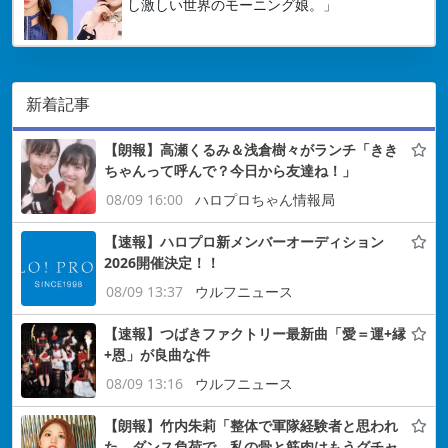
し激しい世界のモーニング娘。」
新着記事
【朗報】高瀬くるみ＆浅倉樹々がランチ「きき
ちゃんって呼んで？今日から友達ね！」
08/09 16:00
ハロプロちゃん情報局
【速報】ハロプロ新メンバーオーディション
2026開催決定！！
08/09 13:37
ウルフニュース
【速報】つばきファクトリー最新曲「愛＝運+縁
+恩」が良曲な件
08/09 13:16
ウルフニュース
【朗報】竹内朱莉「整体で軍隊経験者と思われ
た。ダンス負荷で、私の骨と筋肉はもうグチャ