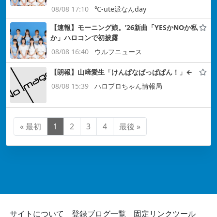
08/08 17:10
℃-ute派なんday
【速報】モーニング娘。’26新曲「YESかNOか私
か」ハロコンで初披露
08/08 16:40
ウルフニュース
【朗報】山﨑愛生「けんぱなぱっぱぱん！」←
08/08 15:39
ハロプロちゃん情報局
« 最初
1
2
3
4
最後 »
サイトについて
登録ブログ一覧
固定リンクツール