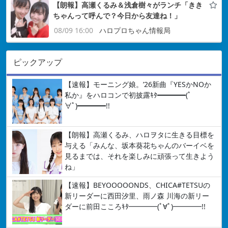
【朗報】高瀬くるみ＆浅倉樹々がランチ「きき
ちゃんって呼んで？今日から友達ね！」
08/09 16:00
ハロプロちゃん情報局
ピックアップ
【速報】モーニング娘。’26新曲『YESかNOか
私か』をハロコンで初披露ｷﾀ━━━━(ﾟ
∀ﾟ)━━━━!!
【朗報】高瀬くるみ、ハロヲタに生きる目標を
与える「みんな、坂本葵花ちゃんのバーイベを
見るまでは、それを楽しみに頑張って生きよう
ね」
【速報】BEYOOOOONDS、CHICA#TETSUの
新リーダーに西田汐里、雨ノ森 川海の新リー
ダーに前田こころｷﾀ━━━━(ﾟ∀ﾟ)━━━━!!