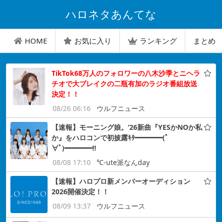
ハロネタあんてな
HOME
お気に入り
ランキング
まとめ
TikTok68万人のフォロワーの八木沙季とニヘラ
チオで大ブレイクの二瓶有加のラジオ番組放送
決定！！
08/26 06:16
ウルフニュース
【速報】モーニング娘。’26新曲『YESかNOか私
か』をハロコンで初披露ｷﾀ━━━━(ﾟ
∀ﾟ)━━━━!!
08/08 17:10
℃-ute派なんday
【速報】ハロプロ新メンバーオーディション
2026開催決定！！
08/09 13:37
ウルフニュース