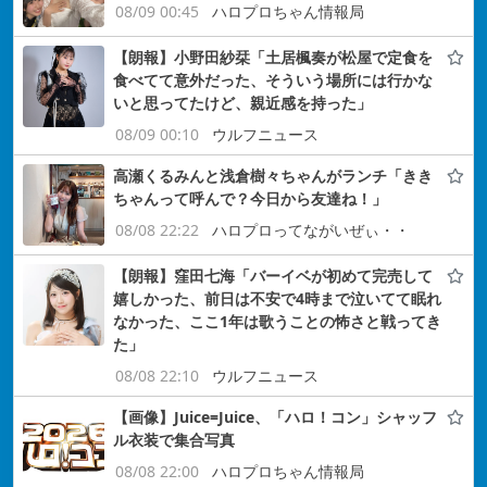
08/09 00:45
ハロプロちゃん情報局
【朗報】小野田紗栞「土居楓奏が松屋で定食を
食べてて意外だった、そういう場所には行かな
いと思ってたけど、親近感を持った」
08/09 00:10
ウルフニュース
高瀬くるみんと浅倉樹々ちゃんがランチ「きき
ちゃんって呼んで？今日から友達ね！」
08/08 22:22
ハロプロってながいぜぃ・・
【朗報】窪田七海「バーイベが初めて完売して
嬉しかった、前日は不安で4時まで泣いてて眠れ
なかった、ここ1年は歌うことの怖さと戦ってき
た」
08/08 22:10
ウルフニュース
【画像】Juice=Juice、「ハロ！コン」シャッフ
ル衣装で集合写真
08/08 22:00
ハロプロちゃん情報局