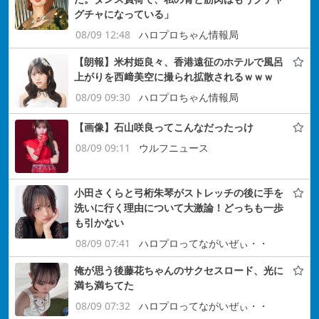
グチャになっている」
08/09 12:48
ハロプロちゃん情報局
【朗報】米村姫良々、香港遠征のホテルで風呂
上がりを西﨑美空に撮られ拡散されるｗｗｗ
08/09 09:30
ハロプロちゃん情報局
【画像】石山咲良ってこんなだったっけ
08/09 09:11
ウルフニュース
小田さくらと弓桁朱琴がストレッチの後に手を
洗いに行く理由について大激論！どっちも一歩
も引かない
08/09 07:41
ハロプロってながいぜぃ・・
俺が思う後藤花ちゃんのサクセスロード、光に
満ち満ちてた
08/09 07:32
ハロプロってながいぜぃ・・