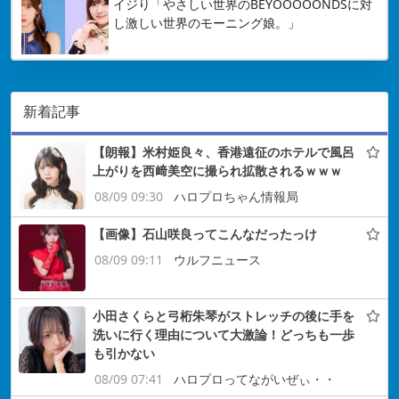
イジり「やさしい世界のBEYOOOOONDSに対
し激しい世界のモーニング娘。」
新着記事
【朗報】米村姫良々、香港遠征のホテルで風呂
上がりを西﨑美空に撮られ拡散されるｗｗｗ
08/09 09:30
ハロプロちゃん情報局
【画像】石山咲良ってこんなだったっけ
08/09 09:11
ウルフニュース
小田さくらと弓桁朱琴がストレッチの後に手を
洗いに行く理由について大激論！どっちも一歩
も引かない
08/09 07:41
ハロプロってながいぜぃ・・