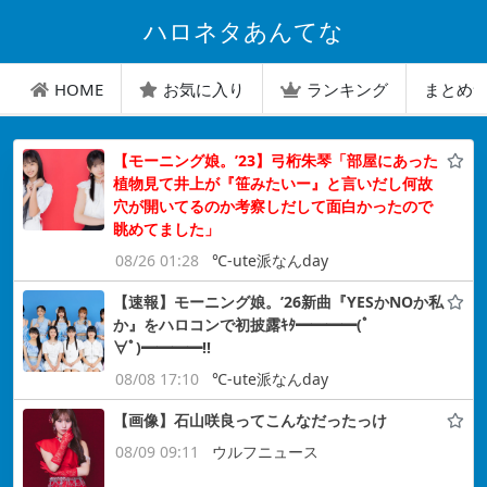
ハロネタあんてな
HOME
お気に入り
ランキング
まとめ
【モーニング娘。’23】弓桁朱琴「部屋にあった
植物見て井上が『笹みたいー』と言いだし何故
穴が開いてるのか考察しだして面白かったので
眺めてました」
08/26 01:28
℃-ute派なんday
【速報】モーニング娘。’26新曲『YESかNOか私
か』をハロコンで初披露ｷﾀ━━━━(ﾟ
∀ﾟ)━━━━!!
08/08 17:10
℃-ute派なんday
【画像】石山咲良ってこんなだったっけ
08/09 09:11
ウルフニュース