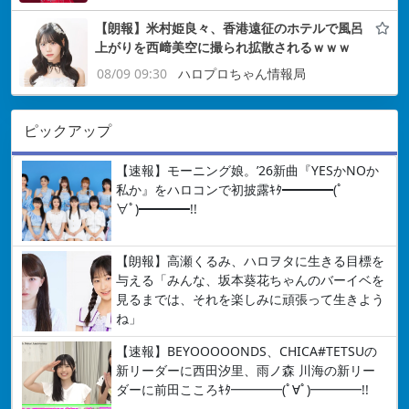
【朗報】米村姫良々、香港遠征のホテルで風呂
上がりを西﨑美空に撮られ拡散されるｗｗｗ
08/09 09:30
ハロプロちゃん情報局
ピックアップ
【速報】モーニング娘。’26新曲『YESかNOか
私か』をハロコンで初披露ｷﾀ━━━━(ﾟ
∀ﾟ)━━━━!!
【朗報】高瀬くるみ、ハロヲタに生きる目標を
与える「みんな、坂本葵花ちゃんのバーイベを
見るまでは、それを楽しみに頑張って生きよう
ね」
【速報】BEYOOOOONDS、CHICA#TETSUの
新リーダーに西田汐里、雨ノ森 川海の新リー
ダーに前田こころｷﾀ━━━━(ﾟ∀ﾟ)━━━━!!