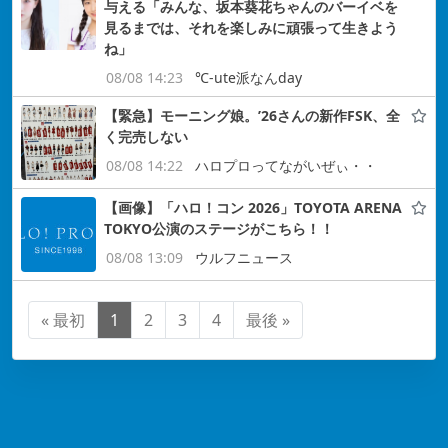
与える「みんな、坂本葵花ちゃんのバーイベを
見るまでは、それを楽しみに頑張って生きよう
ね」
08/08 14:23
℃-ute派なんday
【緊急】モーニング娘。’26さんの新作FSK、全
く完売しない
08/08 14:22
ハロプロってながいぜぃ・・
【画像】「ハロ！コン 2026」TOYOTA ARENA
TOKYO公演のステージがこちら！！
08/08 13:09
ウルフニュース
« 最初
1
2
3
4
最後 »