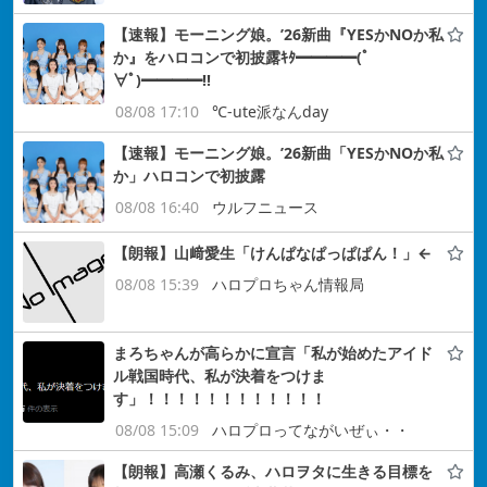
【速報】モーニング娘。’26新曲『YESかNOか私
か』をハロコンで初披露ｷﾀ━━━━(ﾟ
∀ﾟ)━━━━!!
08/08 17:10
℃-ute派なんday
【速報】モーニング娘。’26新曲「YESかNOか私
か」ハロコンで初披露
08/08 16:40
ウルフニュース
【朗報】山﨑愛生「けんぱなぱっぱぱん！」←
08/08 15:39
ハロプロちゃん情報局
まろちゃんが高らかに宣言「私が始めたアイド
ル戦国時代、私が決着をつけま
す」！！！！！！！！！！！！
08/08 15:09
ハロプロってながいぜぃ・・
【朗報】高瀬くるみ、ハロヲタに生きる目標を