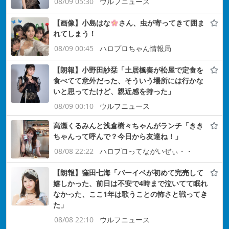
08/09 05:30
ウルフニュース
【画像】小島はな
さん、虫が寄ってきて囲ま
れてしまう！
08/09 00:45
ハロプロちゃん情報局
【朗報】小野田紗栞「土居楓奏が松屋で定食を
食べてて意外だった、そういう場所には行かな
いと思ってたけど、親近感を持った」
08/09 00:10
ウルフニュース
高瀬くるみんと浅倉樹々ちゃんがランチ「きき
ちゃんって呼んで？今日から友達ね！」
08/08 22:22
ハロプロってながいぜぃ・・
【朗報】窪田七海「バーイベが初めて完売して
嬉しかった、前日は不安で4時まで泣いてて眠れ
なかった、ここ1年は歌うことの怖さと戦ってき
た」
08/08 22:10
ウルフニュース