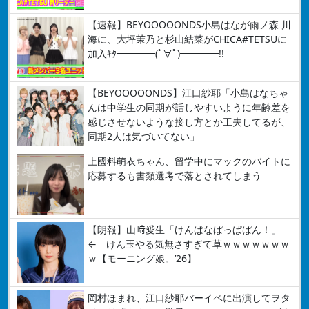
【速報】BEYOOOOONDS小島はなが雨ノ森 川
海に、大坪茉乃と杉山結菜がCHICA#TETSUに
加入ｷﾀ━━━━(ﾟ∀ﾟ)━━━━!!
【BEYOOOOONDS】江口紗耶「小島はなちゃ
んは中学生の同期が話しやすいように年齢差を
感じさせないような接し方とか工夫してるが、
同期2人は気づいてない」
上國料萌衣ちゃん、留学中にマックのバイトに
応募するも書類選考で落とされてしまう
【朗報】山﨑愛生「けんぱなぱっぱぱん！」
← けん玉やる気無さすぎて草ｗｗｗｗｗｗｗ
ｗ【モーニング娘。’26】
岡村ほまれ、江口紗耶バーイベに出演してヲタ