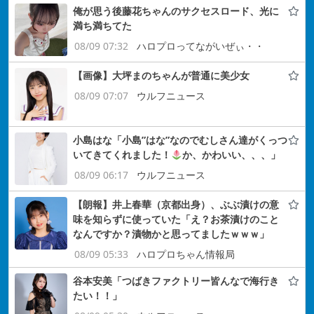
俺が思う後藤花ちゃんのサクセスロード、光に
満ち満ちてた
08/09 07:32
ハロプロってながいぜぃ・・
【画像】大坪まのちゃんが普通に美少女
08/09 07:07
ウルフニュース
小島はな「小島”はな”なのでむしさん達がくっつ
いてきてくれました！
か、かわいい、、、」
08/09 06:17
ウルフニュース
【朗報】井上春華（京都出身）、ぶぶ漬けの意
味を知らずに使っていた「え？お茶漬けのこと
なんですか？漬物かと思ってましたｗｗｗ」
08/09 05:33
ハロプロちゃん情報局
谷本安美「つばきファクトリー皆んなで海行き
たい！！」