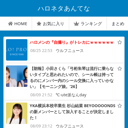
ハロネタあんてな
HOME
お気に入り
ランキング
まとめ
ハロメンの『自撮り』がトレカにｗｗｗｗｗｗ
08/25 22:53
ウルフニュース
【朗報】小田さくら「弓桁朱琴は流行に乗らな
いタイプと思われたいので、シール帳は持って
るのにメンバー内のシール交換に入っていかな
い」【モーニング娘。’26】
08/09 21:52
℃-ute派なんday
YKA横浜本校卒業生 杉山結菜 BEYOOOOONDS
の新メンバーとして加入することが決定しまし
た！
08/09 23:12
ウルフニュース