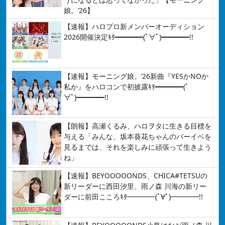
娘。’26】
【速報】ハロプロ新メンバーオーディション
2026開催決定ｷﾀ━━━━(ﾟ∀ﾟ)━━━━!!
【速報】モーニング娘。’26新曲『YESかNOか
私か』をハロコンで初披露ｷﾀ━━━━(ﾟ
∀ﾟ)━━━━!!
【朗報】高瀬くるみ、ハロヲタに生きる目標を
与える「みんな、坂本葵花ちゃんのバーイベを
見るまでは、それを楽しみに頑張って生きよう
ね」
【速報】BEYOOOOONDS、CHICA#TETSUの
新リーダーに西田汐里、雨ノ森 川海の新リー
ダーに前田こころｷﾀ━━━━(ﾟ∀ﾟ)━━━━!!