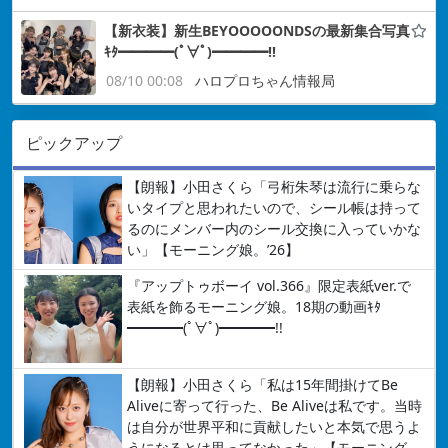
【新衣装】新生BEYOOOOONDSの最新集合写真
ｷﾀ━━━━(ﾟ∀ﾟ)━━━━!!
08/10 00:08
ハロプロちゃん情報局
ピックアップ
【朗報】小田さくら「弓桁朱琴は流行に乗らな
いタイプと思われたいので、シール帳は持って
るのにメンバー内のシール交換に入っていかな
い」【モーニング娘。’26】
『アップトゥボーイ vol.366』限定表紙ver.で
表紙を飾るモーニング娘。18期の動画ｷﾀ
━━━━(ﾟ∀ﾟ)━━━━!!
【朗報】小田さくら「私は15年間掛けてBe
Aliveに寄って行った、Be Aliveは私です。当時
は自分が世界平和に貢献したいと本気で思うよ
うになるとは思ってなかった」【モーニング