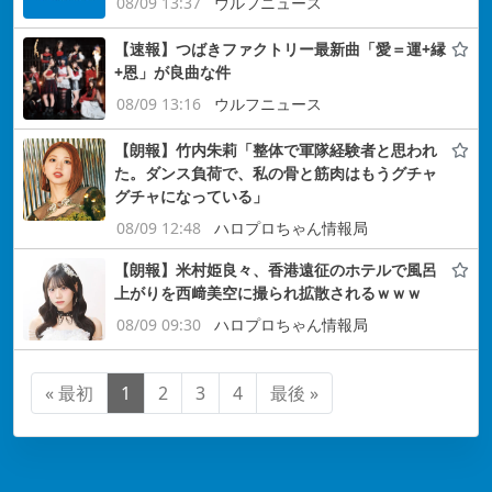
08/09 13:37
ウルフニュース
【速報】つばきファクトリー最新曲「愛＝運+縁
+恩」が良曲な件
08/09 13:16
ウルフニュース
【朗報】竹内朱莉「整体で軍隊経験者と思われ
た。ダンス負荷で、私の骨と筋肉はもうグチャ
グチャになっている」
08/09 12:48
ハロプロちゃん情報局
【朗報】米村姫良々、香港遠征のホテルで風呂
上がりを西﨑美空に撮られ拡散されるｗｗｗ
08/09 09:30
ハロプロちゃん情報局
« 最初
1
2
3
4
最後 »