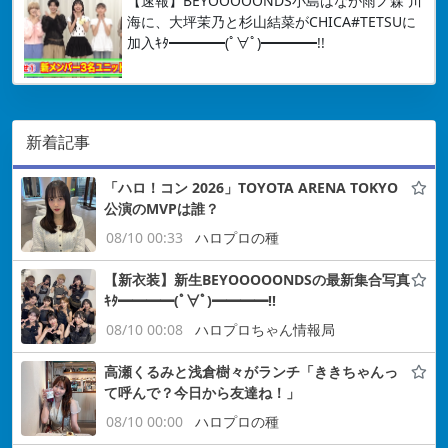
【速報】BEYOOOOONDS小島はなが雨ノ森 川
海に、大坪茉乃と杉山結菜がCHICA#TETSUに
加入ｷﾀ━━━━(ﾟ∀ﾟ)━━━━!!
新着記事
「ハロ！コン 2026」TOYOTA ARENA TOKYO
公演のMVPは誰？
08/10 00:33
ハロプロの種
【新衣装】新生BEYOOOOONDSの最新集合写真
ｷﾀ━━━━(ﾟ∀ﾟ)━━━━!!
08/10 00:08
ハロプロちゃん情報局
高瀬くるみと浅倉樹々がランチ「ききちゃんっ
て呼んで？今日から友達ね！」
08/10 00:00
ハロプロの種