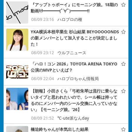
『アップトゥボーイ』にモーニング娘。18期の
動画ｷﾀ━━━━(ﾟ∀ﾟ)━━━━!!
08/09 23:16
ハロプロの種
YKA横浜本校卒業生 杉山結菜 BEYOOOOONDS
の新メンバーとして加入することが決定しまし
た！
08/09 23:12
ウルフニュース
「ハロ！コン 2026」TOYOTA ARENA TOKYO
公演のMVPといえば？
08/09 22:04
ハロプロちゃん情報局
【朗報】小田さくら「弓桁朱琴は流行に乗らな
いタイプと思われたいので、シール帳は持って
るのにメンバー内のシール交換に入っていかな
い」【モーニング娘。’26】
08/09 21:52
℃-ute派なんday
橋迫鈴ちゃんが本気出した結果