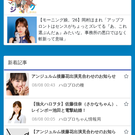
【モーニング娘。’26】岡村ほまれ「アップフ
ロントはセンスがちょっとズレてる『あ、これ
選ぶんだぁ』みたいな。事務所の悪口ではなく
斬新って意味」
新着記事
アンジュルム後藤花出演見合わせのお知らせ
08/08 00:43
ハロプロの種
【強火ハロヲタ】佐藤佳奈（さかなちゃん）、
レインボー池田と電撃結婚！
08/08 00:05
ハロプロちゃん情報局
【アンジュルム後藤花出演見合わせのお知ら