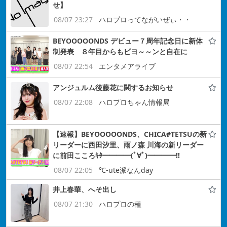
せ】
08/07 23:27
ハロプロってながいぜぃ・・
BEYOOOOONDS デビュー７周年記念日に新体
制発表 ８年目からもビヨ～～ンと自在に
08/07 22:54
エンタメアライブ
アンジュルム後藤花に関するお知らせ
08/07 22:08
ハロプロちゃん情報局
【速報】BEYOOOOONDS、CHICA#TETSUの新
リーダーに西田汐里、雨ノ森 川海の新リーダー
に前田こころｷﾀ━━━━(ﾟ∀ﾟ)━━━━!!
08/07 22:05
℃-ute派なんday
井上春華、へそ出し
08/07 21:30
ハロプロの種