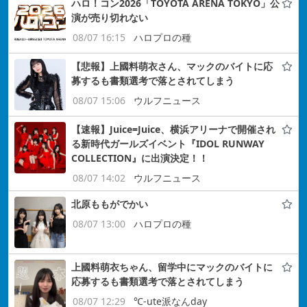
ハロ！コン2026「TOYOTA ARENA TOKYO」公
演が売り切れない
08/07 16:15
ハロプロの種
【悲報】上國料萌衣さん、マックのバイトに応
募するも書類選考で落とされてしまう
08/07 15:06
ウルフニュース
【速報】Juice=Juice、横浜アリーナで開催され
る新時代ガールズイベント『IDOL RUNWAY
COLLECTION』に出演決定！！
08/07 14:02
ウルフニュース
北原ももがでかい
08/07 13:00
ハロプロの種
上國料萌衣ちゃん、留学中にマックのバイトに
応募するも書類選考で落とされてしまう
08/07 12:29
℃-ute派なんday