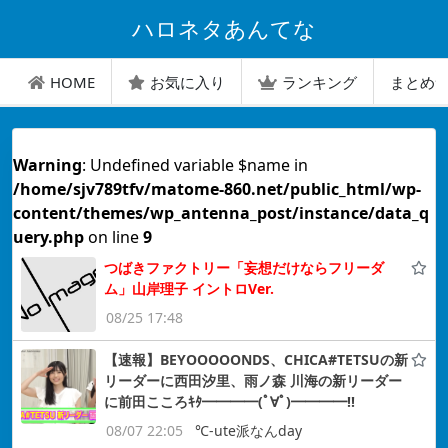
ハロネタあんてな
HOME
お気に入り
ランキング
まとめ
Warning
: Undefined variable $name in
/home/sjv789tfv/matome-860.net/public_html/wp-
content/themes/wp_antenna_post/instance/data_q
uery.php
on line
9
つばきファクトリー「妄想だけならフリーダ
ム」山岸理子 イントロVer.
08/25 17:48
【速報】BEYOOOOONDS、CHICA#TETSUの新
リーダーに西田汐里、雨ノ森 川海の新リーダー
に前田こころｷﾀ━━━━(ﾟ∀ﾟ)━━━━!!
08/07 22:05
℃-ute派なんday