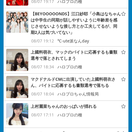
08/07 19:17
ハロプロの種
【BEYOOOOONDS】江口紗耶「小島はなちゃん
は中学生の同期が話しやすいように年齢差を感
じさせないような接し方とか工夫してるが、同
期2人は気づいてない」
08/07 19:12
℃-ute派なんday
上國料萌衣、マックのバイトに応募するも書類
選考で落とされてしまう
08/07 18:34
ハロプロの種
マクドナルドCMに出演していた上國料萌衣さ
ん、バイトに応募するも書類選考で落ちる
08/07 18:04
ハロプロちゃん情報局
上村麗菜ちゃんのおっぱいが揺れる
08/07 17:11
ハロプロの種