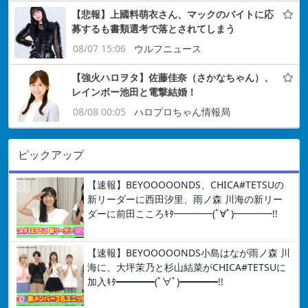
【悲報】上國料萌衣さん、マックのバイトに応
募するも書類選考で落とされてしまう
08/07 15:06
ウルフニュース
【強火ハロヲタ】佐藤佳奈（さかなちゃん）、
レインボー池田と電撃結婚！
08/08 00:05
ハロプロちゃん情報局
ピックアップ
【速報】BEYOOOOONDS、CHICA#TETSUの
新リーダーに西田汐里、雨ノ森 川海の新リー
ダーに前田こころｷﾀ━━━━(ﾟ∀ﾟ)━━━━!!
【速報】BEYOOOOONDS小島はなが雨ノ森 川
海に、大坪茉乃と杉山結菜がCHICA#TETSUに
加入ｷﾀ━━━━(ﾟ∀ﾟ)━━━━!!