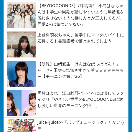
【BEYOOOOONDS】江口紗耶「小島はなちゃ
んは中学生の同期が話しやすいように年齢差を
感じさせないような接し方とか工夫してるが、
同期2人は気づいてない」
上國料萌衣ちゃん、留学中にマックのバイトに
応募するも書類選考で落とされてしまう
【朗報】山﨑愛生「けんぱなぱっぱぱん！」
← けん玉やる気無さすぎて草ｗｗｗｗｗｗｗ
ｗ【モーニング娘。’26】
岡村ほまれ、江口紗耶バーイベに出演してヲタ
イジり「やさしい世界のBEYOOOOONDSに対
し激しい世界のモーニング娘。」
Juice=Juiceの『ポップミュージック』とかいう
曲