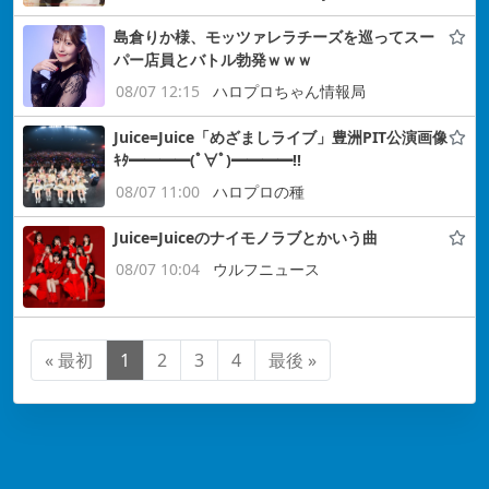
島倉りか様、モッツァレラチーズを巡ってスー
パー店員とバトル勃発ｗｗｗ
08/07 12:15
ハロプロちゃん情報局
Juice=Juice「めざましライブ」豊洲PIT公演画像
ｷﾀ━━━━(ﾟ∀ﾟ)━━━━!!
08/07 11:00
ハロプロの種
Juice=Juiceのナイモノラブとかいう曲
08/07 10:04
ウルフニュース
« 最初
1
2
3
4
最後 »