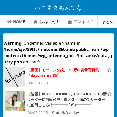
ハロネタあんてな
HOME
お気に入り
ランキング
まとめ
Warning
: Undefined variable $name in
/home/sjv789tfv/matome-860.net/public_html/wp-
content/themes/wp_antenna_post/instance/data_q
uery.php
on line
9
【動画】モーニング娘。’23 野中美希写真集
「daydream」CM
08/25 17:00
【速報】BEYOOOOONDS、CHICA#TETSUの新
リーダーに西田汐里、雨ノ森 川海の新リーダー
に前田こころｷﾀ━━━━(ﾟ∀ﾟ)━━━━!!
08/07 22:05
℃-ute派なんday