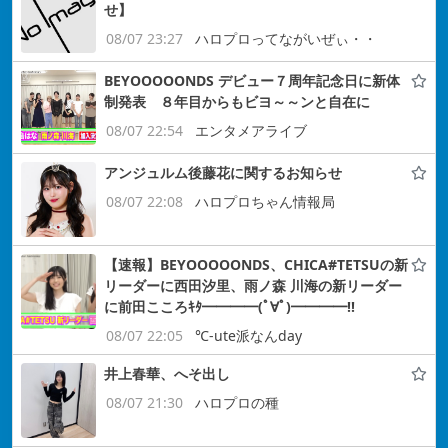
せ】
08/07 23:27
ハロプロってながいぜぃ・・
BEYOOOOONDS デビュー７周年記念日に新体
制発表 ８年目からもビヨ～～ンと自在に
08/07 22:54
エンタメアライブ
アンジュルム後藤花に関するお知らせ
08/07 22:08
ハロプロちゃん情報局
【速報】BEYOOOOONDS、CHICA#TETSUの新
リーダーに西田汐里、雨ノ森 川海の新リーダー
に前田こころｷﾀ━━━━(ﾟ∀ﾟ)━━━━!!
08/07 22:05
℃-ute派なんday
井上春華、へそ出し
08/07 21:30
ハロプロの種