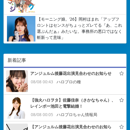
【モーニング娘。’26】岡村ほまれ「アップフ
ロントはセンスがちょっとズレてる『あ、これ
選ぶんだぁ』みたいな。事務所の悪口ではなく
斬新って意味」
新着記事
アンジュルム後藤花出演見合わせのお知らせ
08/08 00:43
ハロプロの種
【強火ハロヲタ】佐藤佳奈（さかなちゃん）、
レインボー池田と電撃結婚！
08/08 00:05
ハロプロちゃん情報局
【アンジュルム後藤花出演見合わせのお知ら