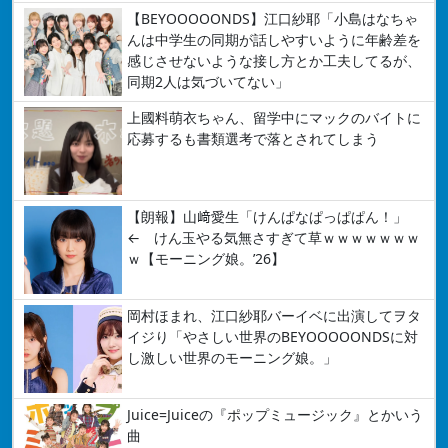
【BEYOOOOONDS】江口紗耶「小島はなちゃ
んは中学生の同期が話しやすいように年齢差を
感じさせないような接し方とか工夫してるが、
同期2人は気づいてない」
上國料萌衣ちゃん、留学中にマックのバイトに
応募するも書類選考で落とされてしまう
【朗報】山﨑愛生「けんぱなぱっぱぱん！」
← けん玉やる気無さすぎて草ｗｗｗｗｗｗｗ
ｗ【モーニング娘。’26】
岡村ほまれ、江口紗耶バーイベに出演してヲタ
イジり「やさしい世界のBEYOOOOONDSに対
し激しい世界のモーニング娘。」
Juice=Juiceの『ポップミュージック』とかいう
曲