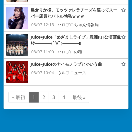
島倉りか様、モッツァレラチーズを巡ってスー
パー店員とバトル勃発ｗｗｗ
08/07 12:15
ハロプロちゃん情報局
Juice=Juice「めざましライブ」豊洲PIT公演画像
ｷﾀ━━━━(ﾟ∀ﾟ)━━━━!!
08/07 11:00
ハロプロの種
Juice=Juiceのナイモノラブとかいう曲
08/07 10:04
ウルフニュース
« 最初
1
2
3
4
最後 »