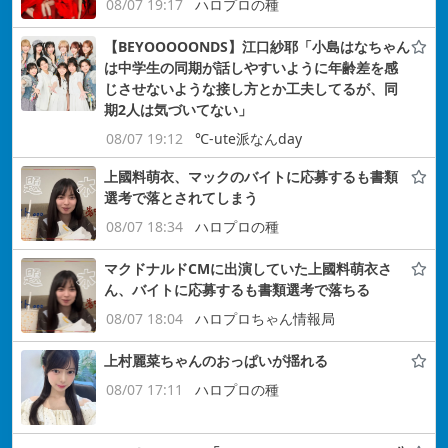
08/07 19:17
ハロプロの種
【BEYOOOOONDS】江口紗耶「小島はなちゃん
は中学生の同期が話しやすいように年齢差を感
じさせないような接し方とか工夫してるが、同
期2人は気づいてない」
08/07 19:12
℃-ute派なんday
上國料萌衣、マックのバイトに応募するも書類
選考で落とされてしまう
08/07 18:34
ハロプロの種
マクドナルドCMに出演していた上國料萌衣さ
ん、バイトに応募するも書類選考で落ちる
08/07 18:04
ハロプロちゃん情報局
上村麗菜ちゃんのおっぱいが揺れる
08/07 17:11
ハロプロの種