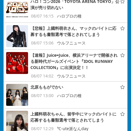
ハロ！コン2026「TOYOTA ARENA TOKYO」公
演が売り切れない
08/07 16:15
ハロプロの種
【悲報】上國料萌衣さん、マックのバイトに応
募するも書類選考で落とされてしまう
08/07 15:06
ウルフニュース
【速報】Juice=Juice、横浜アリーナで開催され
る新時代ガールズイベント『IDOL RUNWAY
COLLECTION』に出演決定！！
08/07 14:02
ウルフニュース
北原ももがでかい
08/07 13:00
ハロプロの種
上國料萌衣ちゃん、留学中にマックのバイトに
応募するも書類選考で落とされてしまう
08/07 12:29
℃-ute派なんday