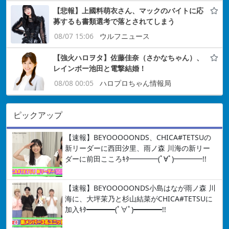
【悲報】上國料萌衣さん、マックのバイトに応
募するも書類選考で落とされてしまう
08/07 15:06
ウルフニュース
【強火ハロヲタ】佐藤佳奈（さかなちゃん）、
レインボー池田と電撃結婚！
08/08 00:05
ハロプロちゃん情報局
ピックアップ
【速報】BEYOOOOONDS、CHICA#TETSUの
新リーダーに西田汐里、雨ノ森 川海の新リー
ダーに前田こころｷﾀ━━━━(ﾟ∀ﾟ)━━━━!!
【速報】BEYOOOOONDS小島はなが雨ノ森 川
海に、大坪茉乃と杉山結菜がCHICA#TETSUに
加入ｷﾀ━━━━(ﾟ∀ﾟ)━━━━!!