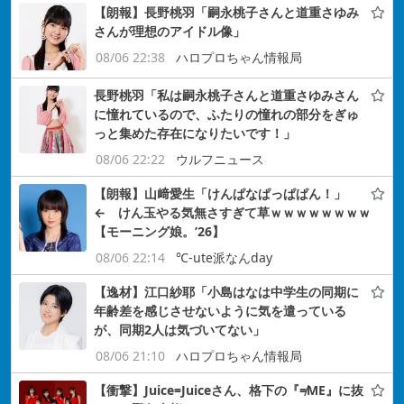
【朗報】長野桃羽「嗣永桃子さんと道重さゆみ
さんが理想のアイドル像」
08/06 22:38
ハロプロちゃん情報局
長野桃羽「私は嗣永桃子さんと道重さゆみさん
に憧れているので、ふたりの憧れの部分をぎゅ
っと集めた存在になりたいです！」
08/06 22:22
ウルフニュース
【朗報】山﨑愛生「けんぱなぱっぱぱん！」
← けん玉やる気無さすぎて草ｗｗｗｗｗｗｗｗ
【モーニング娘。’26】
08/06 22:14
℃-ute派なんday
【逸材】江口紗耶「小島はなは中学生の同期に
年齢差を感じさせないように気を遣っている
が、同期2人は気づいてない」
08/06 21:10
ハロプロちゃん情報局
【衝撃】Juice=Juiceさん、格下の『≠ME』に抜