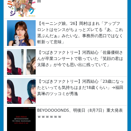
曲
【モーニング娘。’26】岡村ほまれ「アップフ
ロントはセンスがちょっとズレてる『あ、これ
選ぶんだぁ』みたいな。事務所の悪口ではなく
斬新って意味」
【つばきファクトリー】河西結心「佐藤優樹さ
んが卒業コンサートで歌っていた『笑顔の君は
太陽さ』が今でも思い出に残っていて」
【つばきファクトリー】河西結心「23歳になっ
たといっても気持ちはまだ18歳くらい」→福田
真琳のツッコミが秀逸
BEYOOOOONDS、明後日（8月7日）重大発表
ｗｗｗｗｗｗ