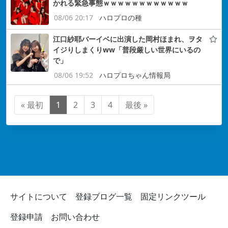
かれる緊急事態ｗｗｗｗｗｗｗｗｗｗｗｗ
08/06 20:17
ハロプロの種
江口紗耶バーイベに出演した岡村ほまれ、ヲタ
イジりしまくりww「普段厳しい世界にいるの
で」
08/06 19:52
ハロプロちゃん情報局
« 最初
1
2
3
4
最後 »
サイトについて
登録ブログ一覧
固定リンクツール
登録申請
お問い合わせ