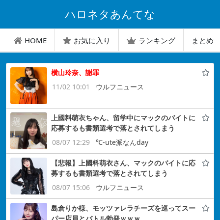
ハロネタあんてな
HOME
お気に入り
ランキング
まとめ
横山玲奈、謝罪
11/02 10:01
ウルフニュース
上國料萌衣ちゃん、留学中にマックのバイトに
応募するも書類選考で落とされてしまう
08/07 12:29
℃-ute派なんday
【悲報】上國料萌衣さん、マックのバイトに応
募するも書類選考で落とされてしまう
08/07 15:06
ウルフニュース
島倉りか様、モッツァレラチーズを巡ってスー
パー店員とバトル勃発ｗｗｗ