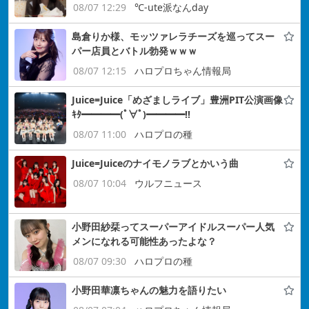
08/07 12:29
℃-ute派なんday
島倉りか様、モッツァレラチーズを巡ってスー
パー店員とバトル勃発ｗｗｗ
08/07 12:15
ハロプロちゃん情報局
Juice=Juice「めざましライブ」豊洲PIT公演画像
ｷﾀ━━━━(ﾟ∀ﾟ)━━━━!!
08/07 11:00
ハロプロの種
Juice=Juiceのナイモノラブとかいう曲
08/07 10:04
ウルフニュース
小野田紗栞ってスーパーアイドルスーパー人気
メンになれる可能性あったよな？
08/07 09:30
ハロプロの種
小野田華凛ちゃんの魅力を語りたい