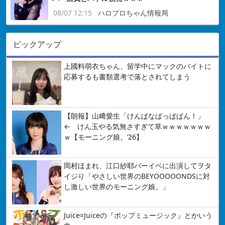
08/07 12:15
ハロプロちゃん情報局
ピックアップ
上國料萌衣ちゃん、留学中にマックのバイトに
応募するも書類選考で落とされてしまう
【朗報】山﨑愛生「けんぱなぱっぱぱん！」
← けん玉やる気無さすぎて草ｗｗｗｗｗｗｗ
ｗ【モーニング娘。’26】
岡村ほまれ、江口紗耶バーイベに出演してヲタ
イジり「やさしい世界のBEYOOOOONDSに対
し激しい世界のモーニング娘。」
Juice=Juiceの『ポップミュージック』とかいう