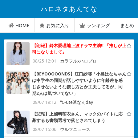
ハロネタあんてな
HOME
お気に入り
ランキング
まとめ
【朗報】鈴木愛理地上波ドラマ主演!! 『推しが上
司になりまして』
08/25 12:01
カラフルxハロプロ
【BEYOOOOONDS】江口紗耶「小島はなちゃん
は中学生の同期が話しやすいように年齢差を感
じさせないような接し方とか工夫してるが、同
期2人は気づいてない」
08/07 19:12
℃-ute派なんday
【悲報】上國料萌衣さん、マックのバイトに応
募するも書類選考で落とされてしまう
08/07 15:06
ウルフニュース