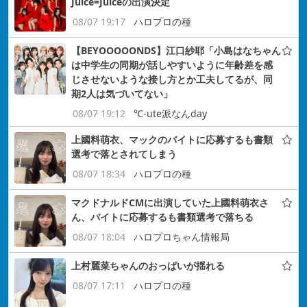
Juice=Juiceの出演決定
08/07 19:17
ハロプロの種
【BEYOOOOONDS】江口紗耶「小島はなちゃん
は中学生の同期が話しやすいように年齢差を感
じさせないような接し方とか工夫してるが、同
期2人は気づいてない」
08/07 19:12
℃-ute派なんday
上國料萌衣、マックのバイトに応募するも書類
選考で落とされてしまう
08/07 18:34
ハロプロの種
マクドナルドCMに出演していた上國料萌衣さ
ん、バイトに応募するも書類選考で落ちる
08/07 18:04
ハロプロちゃん情報局
上村麗菜ちゃんのおっぱいが揺れる
08/07 17:11
ハロプロの種