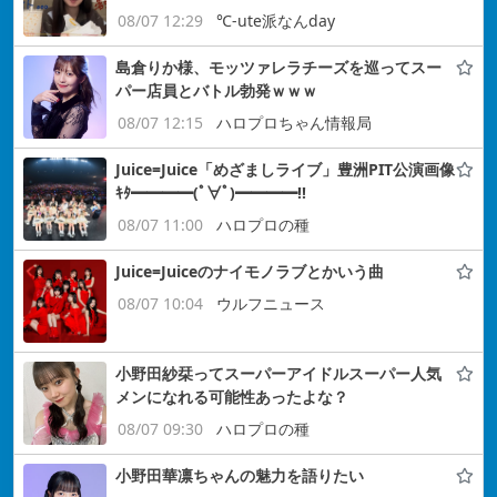
08/07 12:29
℃-ute派なんday
島倉りか様、モッツァレラチーズを巡ってスー
パー店員とバトル勃発ｗｗｗ
08/07 12:15
ハロプロちゃん情報局
Juice=Juice「めざましライブ」豊洲PIT公演画像
ｷﾀ━━━━(ﾟ∀ﾟ)━━━━!!
08/07 11:00
ハロプロの種
Juice=Juiceのナイモノラブとかいう曲
08/07 10:04
ウルフニュース
小野田紗栞ってスーパーアイドルスーパー人気
メンになれる可能性あったよな？
08/07 09:30
ハロプロの種
小野田華凛ちゃんの魅力を語りたい