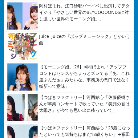
岡村ほまれ、江口紗耶バーイベに出演してヲタ
イジり「やさしい世界のBEYOOOOONDSに対
し激しい世界のモーニング娘。」
Juice=Juiceの『ポップミュージック』とかいう
曲
【モーニング娘。’26】岡村ほまれ「アップフ
ロントはセンスがちょっとズレてる『あ、これ
選ぶんだぁ』みたいな。事務所の悪口ではなく
斬新って意味」
【つばきファクトリー】河西結心「佐藤優樹さ
んが卒業コンサートで歌っていた『笑顔の君は
太陽さ』が今でも思い出に残っていて」
【つばきファクトリー】河西結心「23歳になっ
たといっても気持ちはまだ18歳くらい」→福田