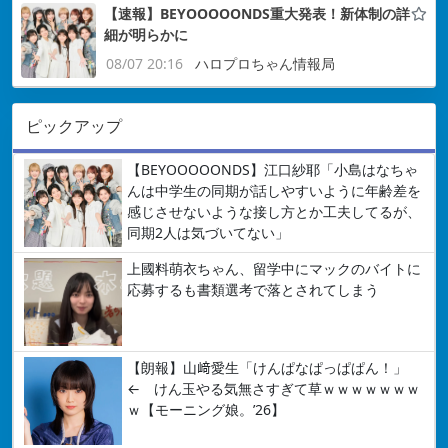
【速報】BEYOOOOONDS重大発表！新体制の詳
細が明らかに
08/07 20:16
ハロプロちゃん情報局
ピックアップ
【BEYOOOOONDS】江口紗耶「小島はなちゃ
んは中学生の同期が話しやすいように年齢差を
感じさせないような接し方とか工夫してるが、
同期2人は気づいてない」
上國料萌衣ちゃん、留学中にマックのバイトに
応募するも書類選考で落とされてしまう
【朗報】山﨑愛生「けんぱなぱっぱぱん！」
← けん玉やる気無さすぎて草ｗｗｗｗｗｗｗ
ｗ【モーニング娘。’26】